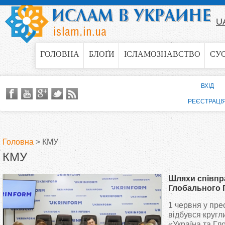
Jump to navigation
U
ГОЛОВНА
БЛОҐИ
ІСЛАМОЗНАВСТВО
СУ
ВХІД
РЕЄСТРАЦІ
Головна
>
КМУ
КМУ
В
Шляхи співпра
и
Глобального 
Києві
1 червня у пре
є
відбувся кругл
«Україна та Гл