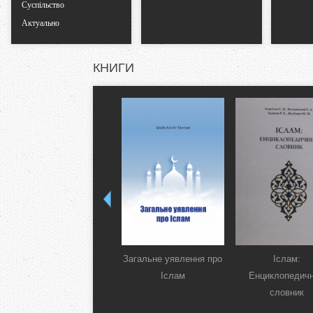
Суспільство
Актуально
КНИГИ
Загальне уявлення про
Іслам:
Іслам
Енциклопедич
словник