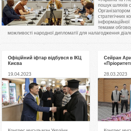
т
пошук шляхів с
Організатором
стратегічних ко
у
інформаційної
темами обгово
т
можливості народної дипломатії для налагодження діалог
Офіційний іфтар відбувся в ІКЦ
Сейран Ар
Києва
«Пріоритет
діяльности 
19.04.2023
28.03.2023
Рамадану —
Конгрес мусульман України
Конгрес мус