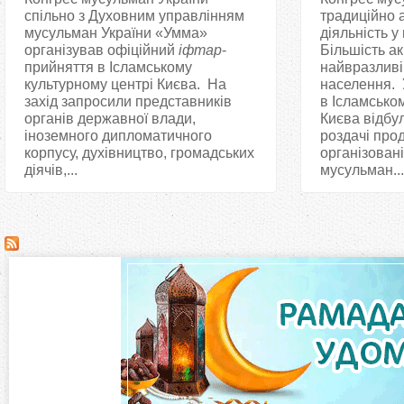
спільно з Духовним управлінням
традиційно 
мусульман України «Умма»
діяльність у
організував офіційний
іфтар
-
Більшість а
прийняття в Ісламському
найвразливі
культурному центрі Києва. На
населення. 
захід запросили представників
в Ісламсько
органів державної влади,
Києва відбу
іноземного дипломатичного
роздачі прод
корпусу, духівництво, громадських
організован
діячів,...
мусульман...