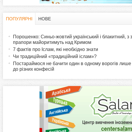
ПОПУЛЯРНІ
НОВЕ
H
(
а
Порошенко: Синьо-жовтий український і блакитний, з
o
к
прапори майоритимуть над Кримом
т
7 фактів про Іслам, які необхідно знати
r
и
Чи традиційний «традиційний іслам»?
в
Постараймося не бачити один в одному ворогів лише
i
до різних конфесій
н
а
z
в
к
o
л
а
n
д
к
t
а