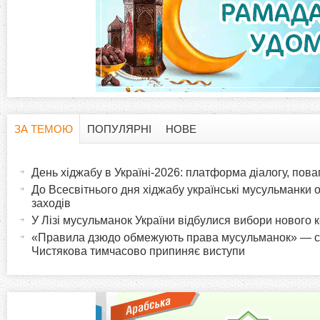
ЗА ТЕМОЮ
ПОПУЛЯРНІ
НОВЕ
H
(
а
День хіджабу в Україні-2026: платформа діалогу, пова
o
к
До Всесвітнього дня хіджабу українські мусульманки 
т
заходів
r
и
У Лізі мусульманок України відбулися вибори нового 
в
«Правила дзюдо обмежують права мусульманок» — с
i
Чистякова тимчасово припиняє виступи
н
а
z
в
к
o