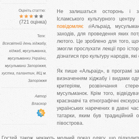
Оцініть статтю:
Не залишаться осторонь і зап
Ісламського культурного центру 
(
721
оцінка)
повідомляє
Альраід, мусульма
заходів, для проведення яких пот
Теги:
лютого. Це зроблено для того, щ
Всесвітній день хіджабу
змогли прослухати лекції про істор
хіджаб
мусульманка
дізнатися про культуру народів, які
мусульманки України
мусульмани Запоріжжя
Як пише «Альраід», в програмі з
хустка
палантин
ІКЦ м.
визначенням хіджабу і видами одя
Запоріжжя
критеріям, розвінчання сте
мусульманок. Крім того, відвідув
Автор
краєзнавчі та етнографічні екскурс
Власкор
українських наречених в давні час
татарки, яким був традиційний о
півострова.
Гостей також чекають модний показ одягу, що підходит