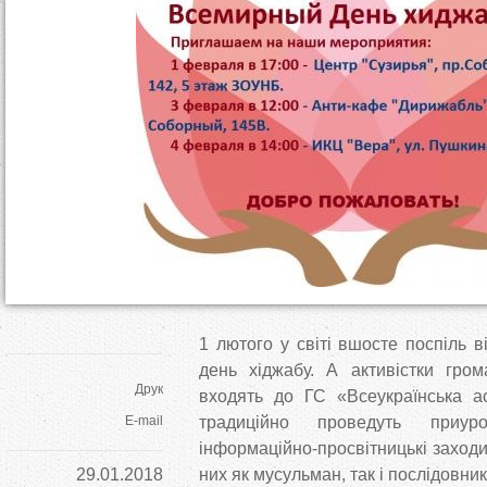
т
у
т
1 лютого у світі вшосте поспіль в
день хіджабу. А активістки гром
Друк
входять до ГС «Всеукраїнська ас
E-mail
традиційно проведуть приу
інформаційно-просвітницькі заходи
29.01.2018
них як мусульман, так і послідовник