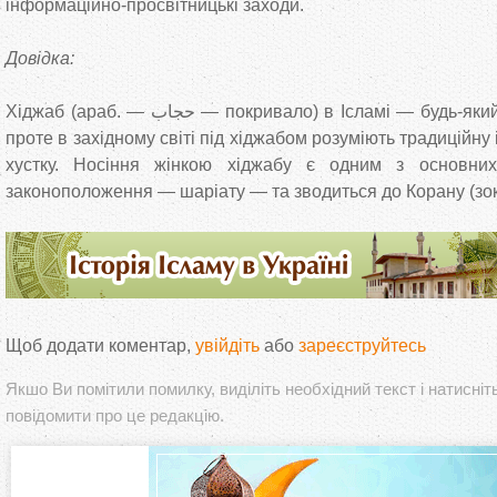
інформаційно-просвітницькі заходи.
Довідка:
Хіджаб (араб. — حجاب — покривало) в Ісламі — будь-який одяг (від голови до ніг),
проте в західному світі під хіджабом розуміють традиційну
хустку. Носіння жінкою хіджабу є одним з основних
законоположення — шаріату — та зводиться до Корану (зокр
Щоб додати коментар,
увійдіть
або
зареєструйтесь
Якшо Ви помітили помилку, виділіть необхідний текст і натисніт
повідомити про це редакцію.