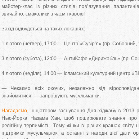
майстер-клас із різних стилів пов’язування палантині
звичайно, смаколики з чаєм і кавою!
Захід відбудеться на таких локаціях:
1 лютого (четвер), 17:00 — Центр «Сузір’я» (пр. Соборний, 
3 лютого (субота), 12:00 — АнтиКафе «Дирижабль» (пр. Соб
4 лютого (неділя), 14:00 — Ісламський культурний центр «Ві
— Чекаємо всіх охочих, незалежно від віросповідан
знайомитися! — запрошують мусульманки.
Нагадаємо
, ініціатором заснування Дня хіджабу в 2013 
Нью-Йорка Назама Хан, щоб поширювати знання про І
релігійну терпимість. Тому жінки в різних країнах світу 
підтримки мусульманок, а останні з нагоди цієї дати ор