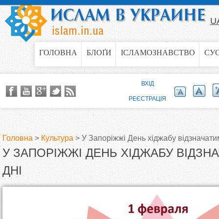
Jump to navigation
U
ГОЛОВНА
БЛОҐИ
ІСЛАМОЗНАВСТВО
СУ
ВХІД
РЕЄСТРАЦІЯ
Головна
>
Культура
>
У Запоріжжі День хіджабу відзначатим
У ЗАПОРІЖЖІ ДЕНЬ ХІДЖАБУ ВІДЗН
В
ДНІ
и
є