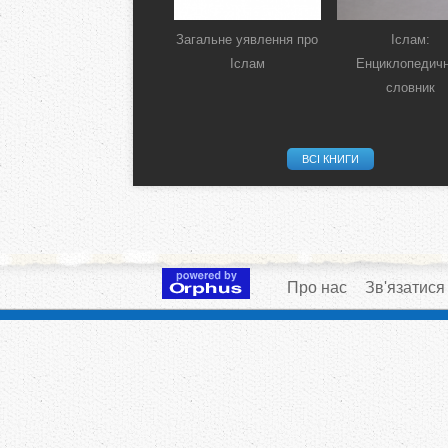
Загальне уявлення про
Іслам:
Іслам
Енциклопедич
словник
ВСІ КНИГИ
Про нас
Зв'язатися