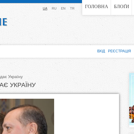
Jump to navigation
ГОЛОВНА
БЛОҐИ
UA
RU
EN
TR
ВХІД
РЕЄСТРАЦІЯ
ідає Україну
АЄ УКРАЇНУ