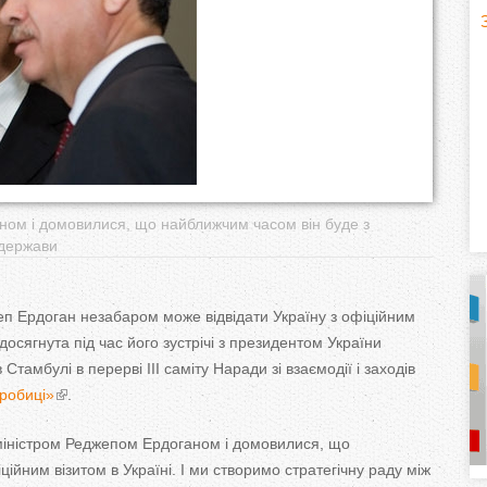
H
(
o
r
i
z
аном і домовилися, що найближчим часом він буде з
 держави
o
n
еп Ердоган незабаром може відвідати Україну з офіційним
досягнута під час його зустрічі з президентом України
t
Стамбулі в перерві III саміту Наради зі взаємодії і заходів
робиці»
.
a
-міністром Реджепом Ердоганом і домовилися, що
l
)
ійним візитом в Україні. І ми створимо стратегічну раду між