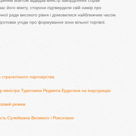
ційним візитом відвідав міністр закордонних справ
 час його візиту, сторони підтвердили свій намір про
ічної ради високого рівня і домовилися найближчим часом
дготовки угоди про формування зони вільної торгівлі.
 стратегічного партнерства
р-міністра Туреччини Реджепа Ердогана на інаугурацію
ізовий режим
есть Сулеймана Великого і Роксолани