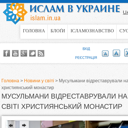
Jump to navigation
U
ГОЛОВНА
БЛОҐИ
ІСЛАМОЗНАВСТВО
СУ
ВХІД
РЕЄСТРАЦІЯ
Головна
>
Новини у світі
>
Мусульмани відреставрували най
християнський монастир
В
МУСУЛЬМАНИ ВІДРЕСТАВРУВАЛИ НА
и
СВІТІ ХРИСТИЯНСЬКИЙ МОНАСТИР
є