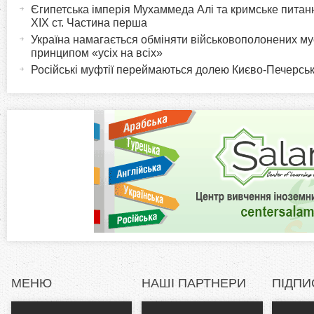
т
Єгипетська імперія Мухаммеда Алі та кримське питанн
r
XIX ст. Частина перша
и
Україна намагається обміняти військовополонених м
в
i
принципом «усіх на всіх»
н
Російські муфтії переймаються долею Києво-Печерськ
а
z
в
к
o
л
а
n
д
к
t
а
)
a
l
МЕНЮ
НАШІ ПАРТНЕРИ
ПІДПИ
T