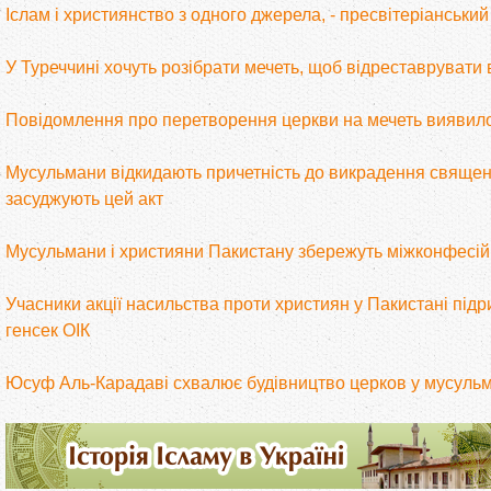
Іслам і християнство з одного джерела, - пресвітеріанський
У Туреччині хочуть розібрати мечеть, щоб відреставрувати
Повідомлення про перетворення церкви на мечеть вияви
Мусульмани відкидають причетність до викрадення священи
засуджують цей акт
Мусульмани і християни Пакистану збережуть міжконфесі
Учасники акції насильства проти християн у Пакистані підри
генсек ОІК
Юсуф Аль-Карадаві схвалює будівництво церков у мусульм