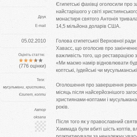
Єгипетські фахівці оголосили про з
найстарішого у світі християнськог
Друк
монастиря святого Антонія тривала 
E-mail
14,5 мільйона доларів США.
05.02.2010
Голова єгипетської Верховної ради
Хавасс, що оголосив про закінчення
Оцініть статтю:
важливість того, що реставрацією
«Ми маємо намір відновлювати будь-
(
776
оцінки)
коптські, іудейські чи мусульманськ
Теги:
Оголошення про завершення реконс
мусульмани
християни
місяць після найсерйознішого заго
Єгипет
копти
християнами-коптами і мусульманам
років.
Автор
oksana
Після того як у православний святв
Хаммада були вбиті шість коптів, в
розкритикували за неналежну уваг