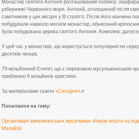
Монастир святого Антонія розташований поблизу Заафарана
узбережжі Червоного моря. Антоній, оголошений після сме
самітником у цих місцях у III столітті. Після його кончини п
побудували навколо могили монастир, обнесений кріпосним
була побудована церква святого Антонія. Комплекс датуєт
У цей час у монастирі, що користується популярністю серед
десятків ченців.
79-мільйонний Єгипет, що є переважно мусульманською кр
приблизно 8 мільйонів християн.
За матеріалами газети
«Сегодня»
Посилання на тему:
Організація американських мусульман збирає кошти на ві
Малайзії