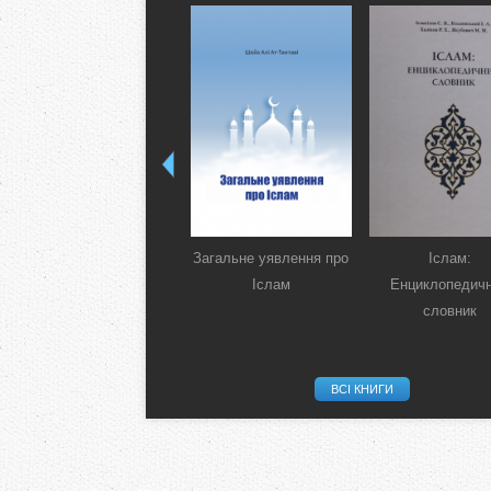
Загальне уявлення про
Іслам:
Іслам
Енциклопедич
словник
ВСІ КНИГИ