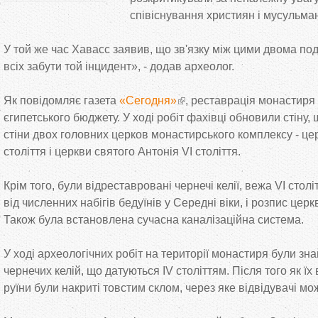
співіснування християн і мусульман 
У той же час Хавасс заявив, що зв'язку між цими двома по
всіх забути той інцидент», - додав археолог.
Як повідомляє газета
«Сегодня»
, реставрація монастиря
єгипетського бюджету. У ході робіт фахівці обновили стіну, 
стіни двох головних церков монастирського комплексу - це
століття і церкви святого Антонія VI століття.
Крім того, були відреставровані чернечі келії, вежа VI стол
від численних набігів бедуїнів у Середні віки, і розпис церк
Також була встановлена сучасна каналізаційна система.
У ході археологічних робіт на території монастиря були зна
чернечих келій, що датуються IV століттям. Після того як ї
руїни були накриті товстим склом, через яке відвідувачі мож