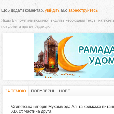
Щоб додати коментар,
увійдіть
або
зареєструйтесь
Якшо Ви помітили помилку, виділіть необхідний текст і натисніт
повідомити про це редакцію.
ЗА ТЕМОЮ
ПОПУЛЯРНІ
НОВЕ
H
(
а
Єгипетська імперія Мухаммеда Алі та кримське питанн
o
к
XIX ст. Частина друга