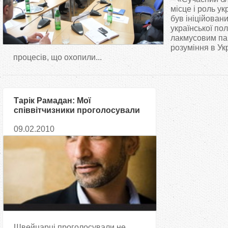
т
місце і роль ук
був ініційован
української по
у
лакмусовим па
розуміння в Ук
т
процесів, що охопили...
Тарік Рамадан: Мої
співвітчизники проголосували
за заборону мінаретів зі страху
09.02.2010
Швейцарці проголосували не