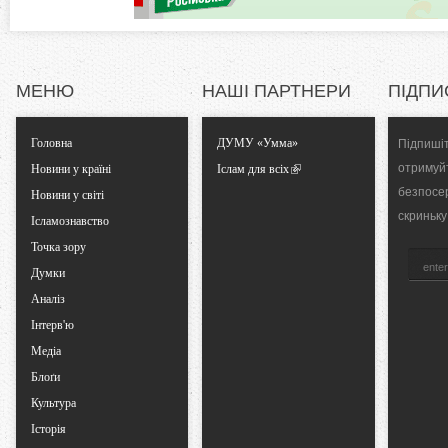
)
a
l
МЕНЮ
НАШІ ПАРТНЕРИ
ПІДПИ
T
Головна
ДУМУ «Умма»
Підпишіт
a
отримуй
Новини у країні
Іслам для всіх
безпосе
Новини у світі
b
скриньку
Ісламознавство
Точка зору
s
Думки
Аналіз
Інтерв'ю
Медіа
Блоґи
Культура
Історія