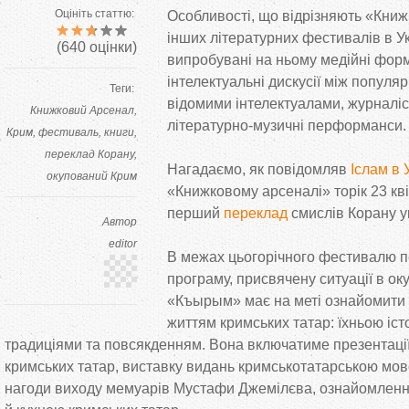
Оцініть статтю:
Особливості, що відрізняють «Книж
інших літературних фестивалів в У
(
640
оцінки)
випробувані на ньому медійні форма
інтелектуальні дискусії між попул
Теги:
відомими інтелектуалами, журналі
Книжковий Арсенал
літературно-музичні перформанси.
Крим
фестиваль
книги
переклад Корану
Нагадаємо, як повідомляв
Іслам в 
окупований Крим
«Книжковому арсеналі» торік 23 кв
перший
переклад
смислів Корану 
Автор
editor
В межах цьогорічного фестивалю 
програму, присвячену ситуації в о
«Къырым» має на меті ознайомити 
життям кримських татар: їхньою іст
традиціями та повсякденням. Вона включатиме презентації 
кримських татар, виставку видань кримськотатарською мов
нагоди виходу мемуарів Мустафи Джемілєва, ознайомленн