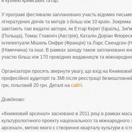
й кухнею кримських татар.
У програмі фестивалю заплановано участь відомих письме
літературних діячів та митців з більш ніж 10 країн. Зокре
завітають такі видатні автори, як Етгар Керет (Ізраїль), З
(Польща), Томас Главініч (Австрія), Каталін Доріан Флорес
інтелектуали Мішель Онфре (Франція) та Ларс Свендсен (Н
(Німеччина) та інші. В рамках заходу також заплановано к
участю більш ніж 170 провідних видавництв та міжнародни
Організатори просять звернути увагу, що вхід на Книжкови
професійної аудиторії та ЗМІ після реєстрації безкоштовни
грн, пільговий 20 грн. Деталі на
сайті
.
Довідково:
«Книжковий арсенал» засновано в 2011 році в рамках мас
культурологічного проекту національного та міжнародного
арсенал», метою якого є створення кварталу культури в іс