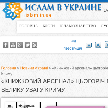
Jump to navigation
U
ГОЛОВНА
БЛОҐИ
ІСЛАМОЗНАВСТВО
СУ
ВХІД
РЕЄСТРАЦІЯ
Головна
>
Новини у країні
>
«Книжковий арсенал» цьогоріч
Криму
В
«КНИЖКОВИЙ АРСЕНАЛ» ЦЬОГОРІЧ 
и
ВЕЛИКУ УВАГУ КРИМУ
є