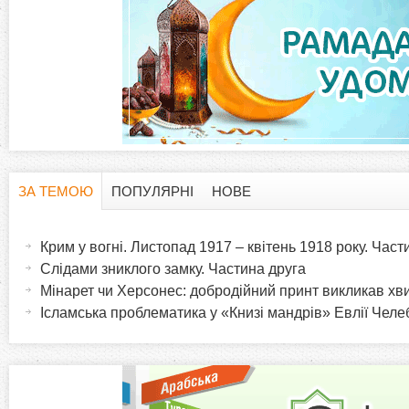
ЗА ТЕМОЮ
ПОПУЛЯРНІ
НОВЕ
H
(
а
Крим у вогні. Листопад 1917 – квітень 1918 року. Час
o
к
Слідами зниклого замку. Частина друга
т
Мінарет чи Херсонес: добродійний принт викликав хв
r
и
Ісламська проблематика у «Книзі мандрів» Евлії Челеб
в
i
н
а
z
в