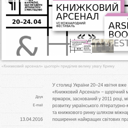
т
у
т
«Книжковий арсенал» цьогоріч приділив велику увагу Криму
У столиці України 20−24 квітня вж
«Книжковий Арсенал» − щорічний 
Друк
ярмарок, заснований у 2011 році, м
E-mail
розвитку українського літературно
та книжкового ринку шляхом міжна
13.04.2016
поширення найкращих світових пра