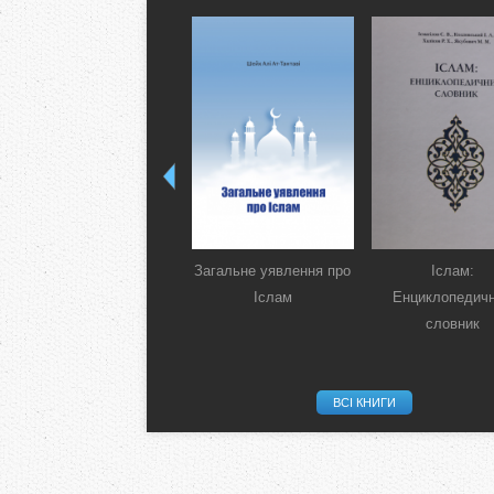
Загальне уявлення про
Іслам:
Іслам
Енциклопедич
словник
ВСІ КНИГИ