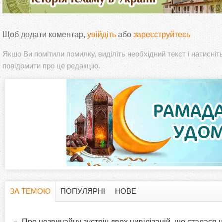
Щоб додати коментар,
увійдіть
або
зареєструйтесь
Якшо Ви помітили помилку, виділіть необхідний текст і натисніт
повідомити про це редакцію.
ЗА ТЕМОЮ
ПОПУЛЯРНІ
НОВЕ
H
(
а
Про незвичайну зустріч двох цивілізацій, що сталася н