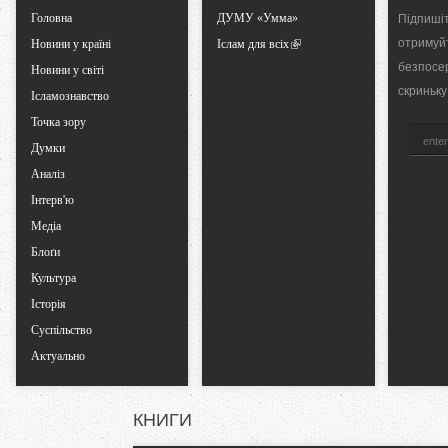
Головна
ДУМУ «Умма»
Підпишіт
a
отримуй
Новини у країні
Іслам для всіх
безпосе
Новини у світі
b
скриньку
Ісламознавство
Точка зору
s
Думки
Аналіз
Інтерв'ю
Медіа
Блоґи
Культура
Історія
Суспільство
Актуально
КНИГИ