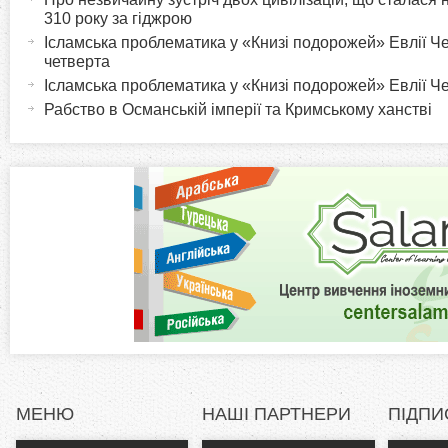
o
к
310 року за гіджрою
т
Ісламська проблематика у «Книзі подорожей» Евлії Че
r
четверта
и
Ісламська проблематика у «Книзі подорожей» Евлії Че
в
i
Рабство в Османській імперії та Кримському ханстві
н
а
z
в
к
o
л
а
n
д
к
t
а
)
a
l
МЕНЮ
НАШІ ПАРТНЕРИ
ПІДПИ
T