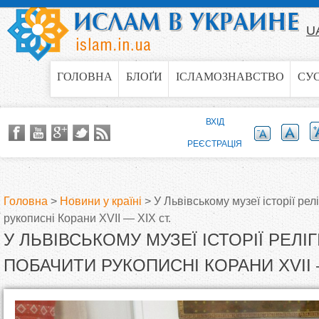
Jump to navigation
U
ГОЛОВНА
БЛОҐИ
ІСЛАМОЗНАВСТВО
СУ
ВХІД
РЕЄСТРАЦІЯ
Головна
>
Новини у країні
>
У Львівському музеї історії рел
рукописні Корани XVII — ХІХ ст.
В
У ЛЬВІВСЬКОМУ МУЗЕЇ ІСТОРІЇ РЕЛІ
и
ПОБАЧИТИ РУКОПИСНІ КОРАНИ XVII —
є