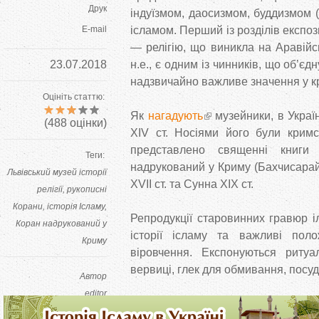
Друк
індуїзмом, даосизмом, буддизмом 
E-mail
ісламом. Перший із розділів експоз
— релігію, що виникла на Аравійськ
23.07.2018
н.е., є одним із чинників, що об’єд
надзвичайно важливе значення у кр
Оцініть статтю:
Як
нагадують
музейники, в Україн
(
488
оцінки)
XIV ст. Носіями його були кримсь
представлено священні книг
Теги:
надрукований у Криму (Бахчисарай,
Львівський музей історії
XVII ст. та Сунна XIX ст.
релігії
рукописні
Корани
історія Ісламу
Репродукції старовинних гравюр і
Коран надрукований у
історії ісламу та важливі пол
Криму
віровчення. Експонуються ритуал
вервиці, глек для обмивання, посуд
Автор
editor