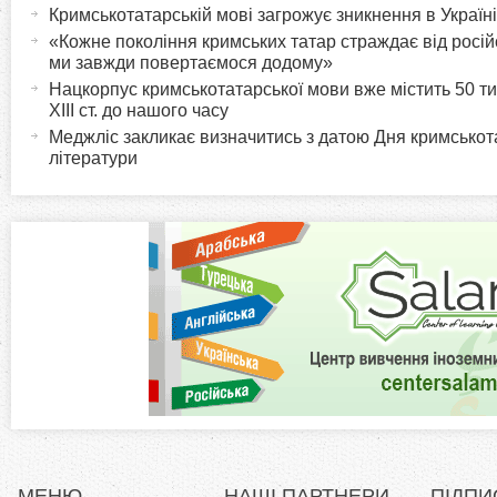
а
Кримськотатарській мові загрожує зникнення в Україні
o
к
«Кожне покоління кримських татар страждає від росі
т
ми завжди повертаємося додому»
r
и
Нацкорпус кримськотатарської мови вже містить 50 тис
XIII ст. до нашого часу
в
i
Меджліс закликає визначитись з датою Дня кримськот
н
літератури
а
z
в
к
o
л
а
n
д
к
t
а
)
a
l
МЕНЮ
НАШІ ПАРТНЕРИ
ПІДПИ