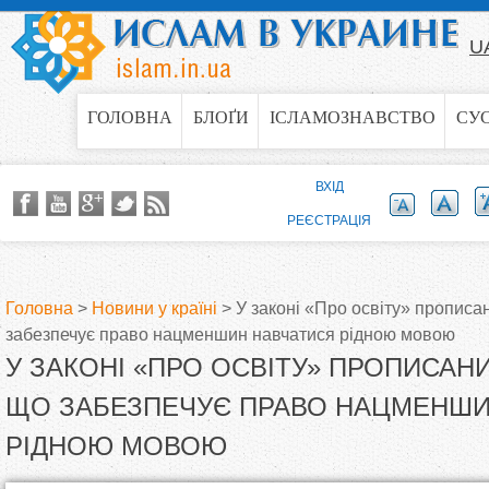
Jump to navigation
U
ГОЛОВНА
БЛОҐИ
ІСЛАМОЗНАВСТВО
СУ
ВХІД
РЕЄСТРАЦІЯ
Головна
>
Новини у країні
>
У законі «Про освіту» прописа
забезпечує право нацменшин навчатися рідною мовою
В
У ЗАКОНІ «ПРО ОСВІТУ» ПРОПИСАНИ
и
ЩО ЗАБЕЗПЕЧУЄ ПРАВО НАЦМЕНШИ
РІДНОЮ МОВОЮ
є