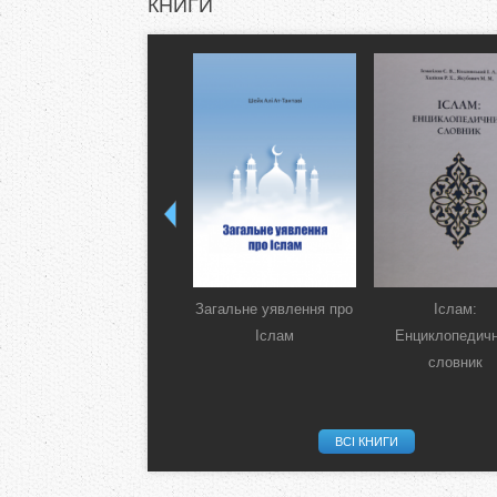
КНИГИ
Загальне уявлення про
Іслам:
Іслам
Енциклопедич
словник
ВСІ КНИГИ