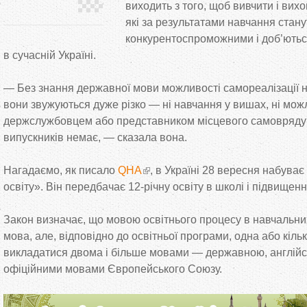
виходить з того, щоб вивчити і вих
які за результатами навчання стану
конкурентоспроможними і доб’ються
в сучасній Україні.
— Без знання державної мови можливості самореалізації н
вони звужуються дуже різко — ні навчання у вишах, ні мож
держслужбовцем або представником місцевого самоврядув
випускників немає, — сказала вона.
Нагадаємо, як писало
QHA
, в Україні 28 вересня набуває
освіту». Він передбачає 12-річну освіту в школі і підвищенн
Закон визначає, що мовою освітнього процесу в навчальни
мова, але, відповідно до освітньої програми, одна або кіл
викладатися двома і більше мовами — державною, англій
офіційними мовами Європейського Союзу.