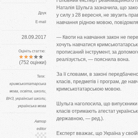
Головний експерт реанімаційного 
Наталія Шульга зазначила, що закон
Друк
у силу з 28 вересня, не звузить пр
E-mail
навчання рідною мовою, повідомл
28.09.2017
— Квоти на навчання закон не пер
хочуть навчатися кримськотатарськ
Оцініть статтю:
прописаний інструмент, за допомог
реалізується, — пояснила вона.
(
752
оцінки)
За її словами, в законі передбаче
Теги:
класів, предметів і програм, де на
кримськотатарська
кримськотатарською мовою.
мова
освіта
школи
ВНЗ
українські школи
Шульга наголосила, що випускники
українська мова
класів отримають атестат українсь
державною, — ред.).
Автор
editor
Експерт вважає, що Україна у своїй 