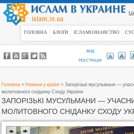
Jump to navigation
U
ГОЛОВНА
БЛОҐИ
ІСЛАМОЗНАВСТВО
СУ
ВХІД
РЕЄСТРАЦІЯ
Головна
>
Новини у країні
>
Запорізькі мусульмани — учас
молитовного сніданку Сходу України
В
ЗАПОРІЗЬКІ МУСУЛЬМАНИ — УЧАСН
и
МОЛИТОВНОГО СНІДАНКУ СХОДУ УК
є