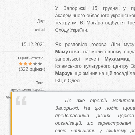
У Запоріжжі 15 грудня у при
академічного обласного українськ
Друк
театру ім. В. Магара відбувся Тр
E-mail
Сходу України.
15.12.2021
Як розповіла голова Ліги мус
Мамутова
, на молитовному снід
Оцініть статтю:
запорізької мечеті
Мухаммад 
Ісламського культурного центру 
(
322
оцінки)
Марзук
, що змінив на цій посаді Х
ІКЦ в Одесі:
Теги:
мусульмани Україні
мусульмани Запоріжжя
— Це вже третій молитовни
Запоріжжі. На цю подію щора
Автор
представників різних церков
Власкор
організацій, що зареєстровані
свою діяльність у східному ре