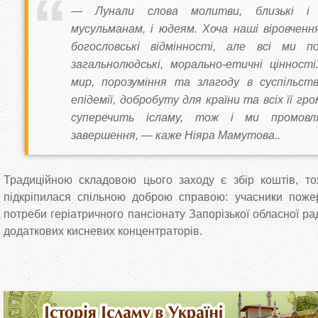
— Лунали слова молитви, близькі і 
мусульманам, і юдеям. Хоча наші віровченн
богословські відмінності, але всі ми по
загальнолюдські, морально-етичні цінност
мир, порозуміння та злагоду в суспільств
епідемії, добробуту для країни та всіх її гр
суперечить ісламу, тож і ми промовл
завершення, — каже Ніяра Мамутова..
Традиційною складовою цього заходу є збір коштів, то
підкріпилася спільною доброю справою: учасники поже
потреби геріатричного пансіонату Запорізької обласної ра
додаткових кисневих концентраторів.