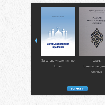
Загальне уявлення про
Іслам:
Іслам
Енциклопедич
словник
ВСІ КНИГИ