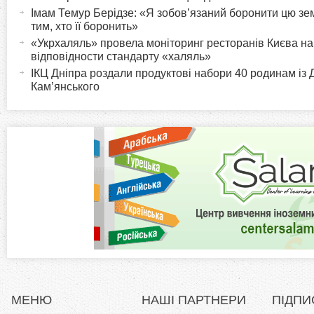
o
к
Імам Темур Берідзе: «Я зобов’язаний боронити цю з
т
тим, хто її боронить»
r
и
«Укрхаляль» провела моніторинг ресторанів Києва на
відповідности стандарту «халяль»
в
i
ІКЦ Дніпра роздали продуктові набори 40 родинам із 
н
Кам’янського
а
z
в
к
o
л
а
n
д
к
t
а
)
a
l
МЕНЮ
НАШІ ПАРТНЕРИ
ПІДПИ
T