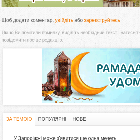
Щоб додати коментар,
увійдіть
або
зареєструйтесь
Якшо Ви помітили помилку, виділіть необхідний текст і натисніт
повідомити про це редакцію.
ЗА ТЕМОЮ
ПОПУЛЯРНІ
НОВЕ
H
(
а
У Запоріжжі може з'явитися ще одна мечеть