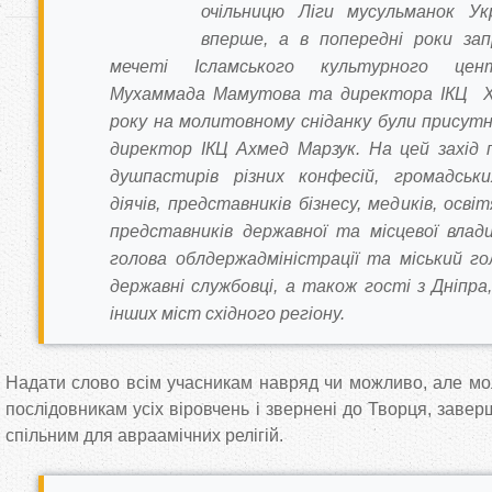
очільницю Ліги мусульманок Ук
вперше, а в попередні роки за
мечеті Ісламського культурного цен
Мухаммада Мамутова та директора ІКЦ Ха
року на молитовному сніданку були присутні
директор ІКЦ Ахмед Марзук. На цей захід
душпастирів різних конфесій, громадськ
діячів, представників бізнесу, медиків, осві
представників державної та місцевої влади
голова облдержадміністрації та міський го
державні службовці, а також гості з Дніпр
інших міст східного регіону.
Надати слово всім учасникам навряд чи можливо, але мол
послідовникам усіх віровчень і звернені до Творця, зав
спільним для авраамічних релігій.