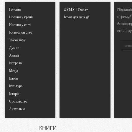
Головна
ДУМУ «Умма»
Підпишіт
a
отримуй
Новини у країні
Іслам для всіх
безпосе
b
Новини у світі
скриньку
Ісламознавство
s
Точка зору
Думки
Аналіз
Інтерв'ю
Медіа
Блоґи
Культура
Історія
Суспільство
Актуально
КНИГИ