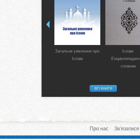
Загальне уявлення про
Іслам:
Іслам
Енциклопедич
словник
ВСІ КНИГИ
Про нас
Зв'язатися