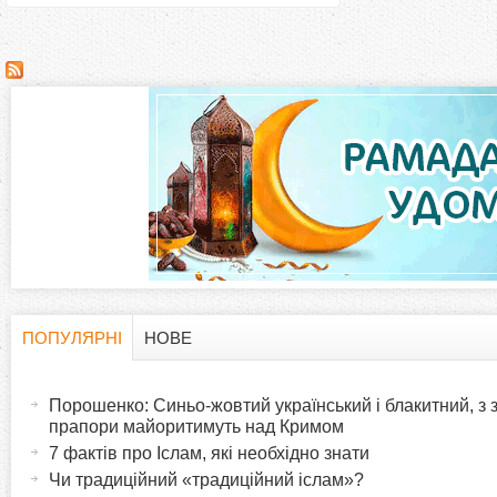
ПОПУЛЯРНІ
НОВЕ
H
(
а
Порошенко: Синьо-жовтий український і блакитний, з
o
к
прапори майоритимуть над Кримом
т
7 фактів про Іслам, які необхідно знати
r
и
Чи традиційний «традиційний іслам»?