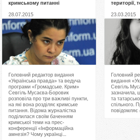
кримському питанні
території, 
підтримува
28.07.2015
23.03.2015
Головний редактор видання
Головний ре
«Українська правда» та ведуча
видання «Ук
програми «Громадське. Крим»
Севгіль Мус
Севгіль Мусаєва-Боровик
зазначила, щ
розповіла про три важливі пункти,
та татарсько
на які вона розділяє кримське
спільного. П
питання. Відома журналістка
повідомляє
поділилася своїм баченням
кримської теми на прес-
конференції «Інформаційна
амнезія? Чому українці...