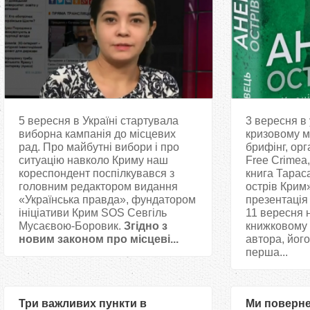
5 вересня в Україні стартувала
3 вересня в
виборна кампанія до місцевих
кризовому м
рад. Про майбутні вибори і про
брифінг, ор
ситуацію навколо Криму наш
Free Crimea
кореспондент поспілкувався з
книга Тарас
головним редактором видання
острів Крим
«Українська правда», фундатором
презентація
ініціативи Крим SOS Севгіль
11 вересня 
Мусаєвою-Боровик.
Згідно з
книжковому 
новим законом про місцеві...
автора, йог
перша...
Три важливих пункти в
Ми поверне