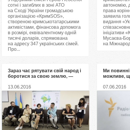
сотні і загиблих в зоні АТО
автономію, 
на Сході України громадською
права корін
організацією «КримSOS»,
заявила гол
створеною кримськотатарськими
видання «Ук
активістами, фінансова допомога
співзасновн
в розмірі, еквівалентному одній
ініціативи 
тисячі доларів, спрямована
Мусаєва-Боро
на адресу 347 українських сімей.
на Міжнарод
Про...
Зараз час рятувати свій народ і
Ми повинні
боротися за свою землю, —
можливе, щ
Севгіль Мусаєва-Боровик
кримських 
13.06.2016
07.06.2016
Мусаєва-Б