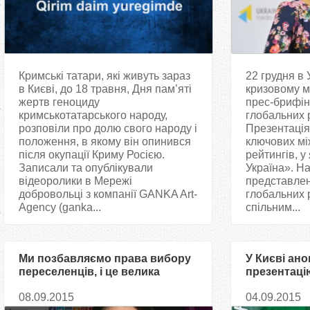
Кримські татари, які живуть зараз
22 грудня в 
в Києві, до 18 травня, Дня пам’яті
кризовому м
жертв геноциду
прес-брифінг
кримськотатарського народу,
глобальних 
розповіли про долю свого народу і
Презентація
положення, в якому він опинився
ключових мі
після окупації Криму Росією.
рейтингів, у
Записали та опублікували
Україна». На
відеоролики в Мережі
представлен
добровольці з компанії GANKA Art-
глобальних 
Agency (ganka...
спільним...
Ми позбавляємо права вибору
У Києві ан
переселенців, і це велика
презентацію
проблема - редактор
острів Кри
08.09.2015
04.09.2015
«Української правди»