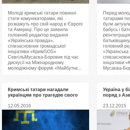
Молоді кримські татари повинні
Перед моло
стати комунікаторами, які
татарами по
розкажуть про свій народ в Європі
були актуал
та Америці. Про це заявила
бабусь і бат
головний редактор видання
реінтеграція
«Українська правда»,
батьківщину
співзасновник громадської
головний ре
ініціативи «КримSOS»
«Українська
СевгільМусаєва-Боровик під час
співзасновн
дискусії на Міжнародному
ініціативи 
молодіжному форумі «Майбутнє...
Мусаєва-Боро
Кримські татари нагадали
Україна у б
українцям про трагедію свого
поряд з Аз
народу (ВІДЕО)
Вірменією
12.05.2016
23.12.2015