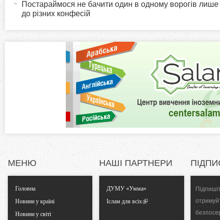
в
Постараймося не бачити один в одному ворогів лише
i
до різних конфесій
н
а
z
в
к
o
л
а
n
д
к
t
а
)
a
l
МЕНЮ
НАШІ ПАРТНЕРИ
ПІДПИ
T
Головна
ДУМУ «Умма»
Підпишіт
a
отримуй
Новини у країні
Іслам для всіх
безпосе
Новини у світі