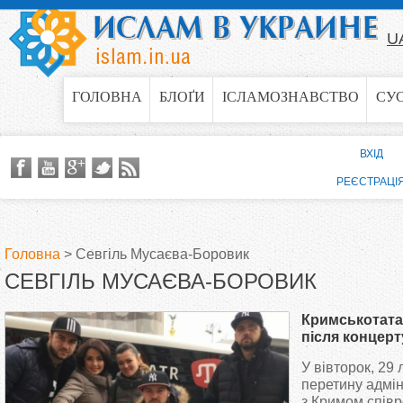
Jump to navigation
U
ГОЛОВНА
БЛОҐИ
ІСЛАМОЗНАВСТВО
СУ
ВХІД
РЕЄСТРАЦІ
Головна
>
Севгіль Мусаєва-Боровик
СЕВГІЛЬ МУСАЄВА-БОРОВИК
В
Кримськотата
и
після концерт
ФСБ
У вівторок, 29 
є
перетину адмін
з Кримом спів