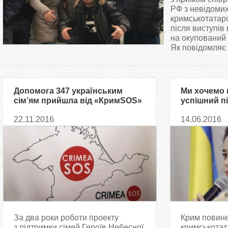
т
РФ з невідоми
кримськотатарс
після виступів
у
на окупований 
Як повідомляє с
т
Допомога 347 українським
Ми хочемо 
сім’ям прийшла від «КримSOS»
успішний пі
Мусаєва-Б
22.11.2016
14.06.2016
За два роки роботи проекту
Крим повине
з підтримки сімей Героїв Небесної
кримськота