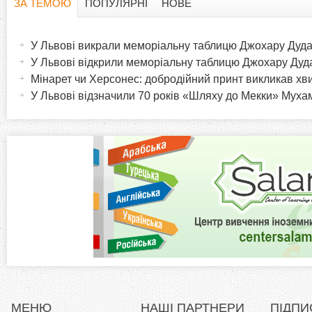
ЗА ТЕМОЮ
ПОПУЛЯРНІ
НОВЕ
H
(
а
У Львові викрали меморіальну таблицю Джохару Дуд
o
к
У Львові відкрили меморіальну таблицю Джохару Дуд
т
Мінарет чи Херсонес: добродійний принт викликав хв
r
и
У Львові відзначили 70 років «Шляху до Мекки» Мух
в
i
н
а
z
в
к
o
л
а
n
д
к
t
а
)
a
МЕНЮ
НАШІ ПАРТНЕРИ
ПІДПИ