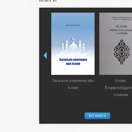
КНИГИ
Загальне уявлення про
Іслам:
Іслам
Енциклопедич
словник
ВСІ КНИГИ