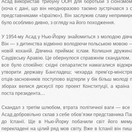
Асад використав трибуну ООН для боротьби з сіонізмом
(хоча є дані, що він неодноразово таємно зустрічався з с
представниками «Ізраїлю»). Він заслужив славу непримир
було особливо дивно, з огляду на його походження.
У 1954-му Асад у Нью-Йорку знайомиться з молодою дівчи
Він — з дитинства відмінно володіючи польською мовою 
новій коханій. Дівчина приймає іслам. Колишня дружин
Саудівську Аравію. Це обернулося справжнім скандалом. К
все було спокійно: східні сепаратисти намагалися відок
утворити державу Бангладеш; чехарда прем’єр-міністрі
отців-засновників поступово відтерли у бік більш молоді 
зборах велися дискусії про проект Конституції, а країн
поста президента…
Скандал з третім шлюбом, втрата політичної ваги — все 
Асад добровільно склав з себе обов’язки представника Па
до Іспанії. Ще в Нью-Йорку побачили світ його мем
перекладені на цілий ряд мов світу. Вже в Іспанії він пи