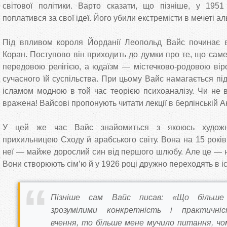
світової політики. Варто сказати, що пізніше, у 1951
поплатився за свої ідеї. Його убили екстремісти в мечеті а
Під впливом короля Йорданії Леопольд Вайс починає в
Коран. Поступово він приходить до думки про те, що саме
передовою релігією, а юдаїзм — містечково-родовою вір
сучасного їй суспільства. При цьому Вайс намагається пі
ісламом модною в той час теорією психоаналізу. Чи не 
вражена! Вайсові пропонують читати лекції в берлінській Ак
У цей же час Вайс знайомиться з якоюсь худож
прихильницею Сходу й арабського світу. Вона на 15 рокі
неї — майже дорослий син від першого шлюбу. Але це — 
Вони створюють сім’ю й у 1926 році дружно переходять в і
Пізніше сам Вайс писав: «Що більше
зрозумілими конкретність і практичніс
вчення, то більше мене мучило питання, чо