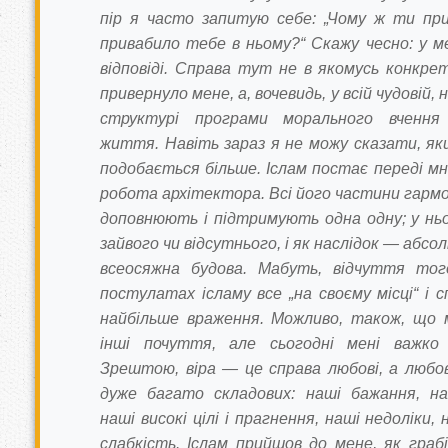
пір я часто запитую себе: „Чому ж ти пр
привабило тебе в ньому?“ Скажу чесно: у м
відповіді. Справа тут не в якомусь конкре
привернуло мене, а, вочевидь, у всій чудовій, 
структурі програми морального вчення
життя. Навіть зараз я не можу сказати, яки
подобається більше. Іслам постає переді м
робота архітектора. Всі його частини гармо
доповнюють і підтримують одна одну; у ньо
зайвого чи відсутнього, і як наслідок — абсо
всеосяжна будова. Мабуть, відчуття тог
постулатах ісламу все „на своєму місці“ і 
найбільше враження. Можливо, також, що 
інші почуття, але сьогодні мені важко 
Зрештою, віра — це справа любові, а любов
дуже багато складових: наші бажання, н
наші високі цілі і прагнення, наші недоліки,
слабкість. Іслам прийшов до мене, як граб