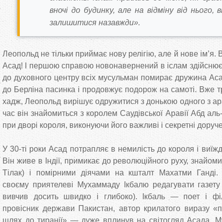
вночі до будинку, але на відміну від нього,
залишитися назавжди».
Леопольд не тільки приймає нову релігію, але й нове ім’я
Асад! І першою справою новонавернений в іслам здійснює
до духовного центру всіх мусульман помирає дружина Асада
до Берліна пасинка і продовжує подорож на самоті. Вже т
хадж, Леопольд вирішує одружитися з донькою одного з ар
час він знайомиться з королем Саудівської Аравії Абд аль
при дворі короля, виконуючи його важливі і секретні доруч
У 30-ті роки Асад потрапляє в немилість до короля і виїжд
Він живе в Індії, примикає до революційного руху, знайом
Тілак) і помірними діячами на кшталт Махатми Ганді.
своєму приятелеві Мухаммаду Ікбалю редагувати газету
вивчив досить швидко і глибоко). Ікбаль — поет і філ
провісник держави Пакистан, автор крилатого виразу «по
шлях до тиранії» — дуже вплинув на світогляд Асада. 