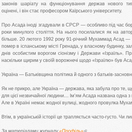
законів шаріату на функціонування держав нового ти
оцінені, і він стає професором Каїрського університету.
Про Асада іноді згадували в СРСР — особливо під час боро
роки минулого століття. На нього посилалися як на авто
більше. 20 лютого 1992 року 91-річний Мухаммад Асад —
помер в іспанському місті Гренада, у власному будинку, з
днів особистим ворогом сіонізму і Держави «Ізраїль». Пра
наскільки щирим у своїй ворожнечі щодо «Ізраїлю» був Ас
Україна — Батьківщина політика й одного з батьків-засновн
Як не прикро, але Україна — держава, яка забула про те, 
для цієї незвичайної людини… Ім’ям Асада названа одна з
Але в Україні немає жодної вулиці, жодного провулка Мух
Втім, в українській історії це трапляється часто-густо. Чи л
За матеріалами журналу
«Профіль»