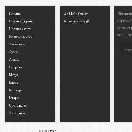
l
Головна
ДУМУ «Умма»
Підпишіт
T
отримуй
Новини у країні
Іслам для всіх
безпосе
Новини у світі
a
скриньку
Ісламознавство
Точка зору
b
Думки
s
Аналіз
Інтерв'ю
Медіа
Блоґи
Культура
Історія
Суспільство
Актуально