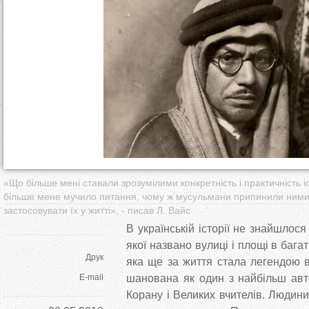
т
у
т
«Що більше мені ставали зрозумілими конкретність і практичність і
більше мене мучило питання, чому ж мусульмани припинили ними
застосовувати їх у житті», - писав Л. Вайс
В українській історії не знайшлося
якої названо вулиці і площі в багат
Друк
яка ще за життя стала легендою в 
E-mail
шанована як один з найбільш авт
Корану і Великих вчителів. Людини,