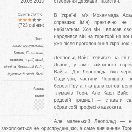
20.05.2010
створення держави Пакистан.
Оцініть статтю:
В Україні ім’я Мохаммада Ас
справжнє ім’я) практично не
(
723
оцінки)
небагатьом. Хоч він і вписав своє
народився він на території нашої к
Теги:
уже після проголошення Україною 
Іслам
мусульмани
Коран
Пакистан
Леопольд Вайс з’явився на світ
шаріат
євреї
араб
Львові, у сім’ї заможного євре
сіонізм
Леопольд Вайс
Вайса. Дід Леопольда був чер
Мухаммад Асад
Львів
Садигури, частини Чернівців, 
березі Прута, яка дала світові вели
Автор
тлумачів Тори. Але Карл Вайс 
editor
родовій традиції — ставати св
обрав собі професію адвоката.
Але маленький Леопольд — н
захоплюється не юриспруденцією, а саме вивченням Тори 