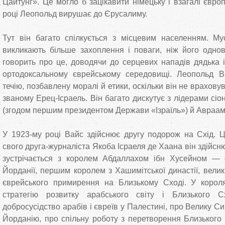
Цайтунг». Це могло б зацікавити німецьку і взагалі європ
році Леопольд вирушає до Єрусалиму.
Тут він багато спілкується з місцевим населенням. Му
викликають більше захоплення і поваги, ніж його однові
говорить про це, доводячи до серцевих нападів дядька 
ортодоксальному єврейському середовищі. Леопольд Ва
течію, позбавлену моралі й етики, оскільки він не враховув
званому Ерец-Ісраель. Він багато дискутує з лідерами сі
(згодом першим президентом Держави «Ізраїль») й Авраа
У 1923-му році Вайс здійснює другу подорож на Схід. 
свого друга-журналіста Якоба Ісраеля де Хаана він здійсню
зустрічається з королем Абдаллахом ібн Хусейном —
Йорданії, першим королем з Хашимітської династії, вели
єврейського примирення на Близькому Сході. У корол
стратегію розвитку арабського світу і Близького 
добросусідство арабів і євреїв у Палестині, про Велику Си
Йорданію, про спільну роботу з перетворення Близького 