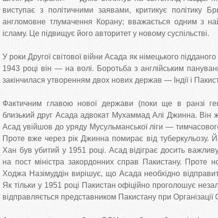
виступає з політичними заявами, критикує політику Бри
англомовне тлумачення Корану; вважається одним з най
ісламу. Це підвищує його авторитет у новому суспільстві.
У роки Другої світової війни Асада як німецького підданого
1943 році він — на волі. Боротьба з англійським пануван
закінчилася утворенням двох нових держав — Індії і Пакист
Фактичним главою нової держави (поки ще в ранзі ген
близький друг Асада адвокат Мухаммад Алі Джинна. Він ж
Асад увійшов до уряду Мусульманської ліги — тимчасовог
Проте вже через рік Джинна помирає від туберкульозу. Й
Хан був убитий у 1951 році. Асад відіграє досить важли
на пост міністра закордонних справ Пакистану. Проте н
Ходжа Назімуддін вирішує, що Асада необхідно відправит
Як тільки у 1951 році Пакистан офіційно проголошує нез
відправляється представником Пакистану при Організації 