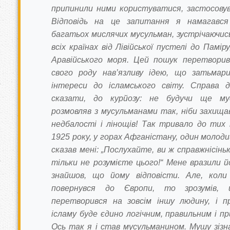
припинили ними користуватися, застосовув
Відповідь на це запитання я намагавс
багатьох мислячих мусульман, зустрічаючис
всіх країнах від Лівійської пустелі до Памір
Аравійського моря. Цей пошук перетвори
свого роду нав’язливу ідею, що затьмари
інтереси до ісламського світу. Справа 
сказати, до курйозу: не будучи ще му
розмовляв з мусульманами так, ніби захищав 
недбалості і лінощів! Так тривало до тих 
1925 року, у горах Афганістану, один молод
сказав мені: „Послухайте, ви ж справжнісінь
тільки не розумієте цього!“ Мене вразили йо
знайшов, що йому відповісти. Але, коли
повернувся до Європи, то зрозумів, 
перетворився на зовсім іншу людину, і 
ісламу буде єдино логічним, правильним і п
Ось так я і став мусульманином. Мушу зізн