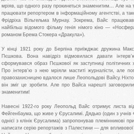
мріяв, що одного разу прокинеться знаменитим… Але на 
працювати репортером в інформаційному агентстві, а та
Фрідріха Вільгельма Мурнау. Зокрема, Вайс працюва
найбільш відомого фільму генія німого кіно — «Носфер
романом Брема Стокера «Дракула»).
У кінці 1921 року до Берліна приїжджає дружина Макс
Пєшкова. Вона навідріз відмовилася давати інтерв
сформувався образ Пєшкової як заступниці політичних 
Про інтерв’ю з нею мріяли маститі журналісти, але по
правозахисницею вдалося лише Леопольдові Вайсу. Ніхто
він зміг це зробити. Але про Вайса нарешті заговорили
знаменитим!
Навесні 1922-го року Леопольд Вайс отримує листа від
Фейгенбаума, що живе у Єрусалимі. Дядько (один з учнів 
однієї з клінік Єрусалима) запропонував племінникові при
написати серію репортажів з Палестини — для впливової