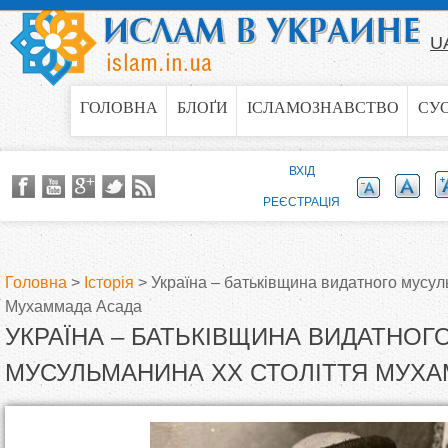
Jump to navigation
U
ГОЛОВНА
БЛОҐИ
ІСЛАМОЗНАВСТВО
СУ
ВХІД
РЕЄСТРАЦІЯ
Головна
>
Історія
>
Україна – батьківщина видатного мусул
Мухаммада Асада
В
УКРАЇНА – БАТЬКІВЩИНА ВИДАТНОГ
и
МУСУЛЬМАНИНА XX СТОЛІТТЯ МУХ
є