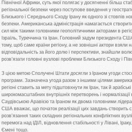
Північної Африки, суть якої полягає у досягненні більш ста
регіональної безпеки через поступове введення у геострат
Близького і Середнього Сходу Ірану як одного зі стовпів но
безпеки. Американська адміністрація намагається створит
сил між такими головними геополітичними акторами в регіон
Ізраїль, Туреччина та Іран. Головний задум президента СШ
тому, щоб саме країни регіону, а не зовнішні актори взяли 
відповідальність за його долю і перспективи, знайшли вол
розв’язати головні вузлові проблеми Близького Сходу і Пів
З цією метою Сполучені Штати досягли з Іраном угоди стос
програми. Зазначена угода разом з іншими цілями америка
регіоні ставить за мету підштовхнути як Іран, так й арабськ
широкомасштабних внутрішніх перетворень і нормалізації
Саудівською Аравією та Іраном як двома головними лідера
США вважає, що початок реалізації цих завдань створить 
розв’язання таких складних регіональних конфліктних вузлів
перемога над ІДІЛ, відновлення стабільності у Лівані, Ірак
Ємені тощо.