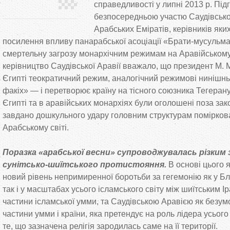
справедливості у липні 2013 р. Під
безпосередньою участю Саудівської
Арабських Еміратів, керівників яки
посилення впливу панарабської асоціації «Брати-мусульм
смертельну загрозу монархічним режимам на Аравійському
керівництво Саудівської Аравії вважало, що президент М. 
Єгипті теократичний режим, аналогічний режимові нинішнь
факіх» — і перетворює країну на тісного союзника Тегеран
Єгипті та в аравійських монархіях були оголошені поза за
завдано дошкульного удару головним структурам помірков
Арабському світі.
Поразка «арабської весни» супроводжувалась різким
сунітсько-шиїтського протистояння.
В основі цього 
новий рівень непримиренної боротьби за гегемонію як у Бл
так і у масштабах усього ісламського світу між шиїтським І
частини ісламської умми, та Саудівською Аравією як безумо
частини умми і країни, яка претендує на роль лідера усього
те, що зазначена релігія зародилась саме на її території.