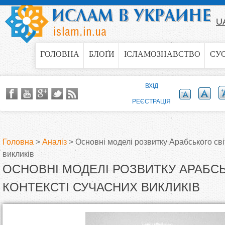
Jump to navigation
U
ГОЛОВНА
БЛОҐИ
ІСЛАМОЗНАВСТВО
СУ
ВХІД
РЕЄСТРАЦІЯ
Головна
>
Аналіз
>
Основні моделі розвитку Арабського світ
викликів
В
ОСНОВНІ МОДЕЛІ РОЗВИТКУ АРАБСЬ
и
КОНТЕКСТІ СУЧАСНИХ ВИКЛИКІВ
є