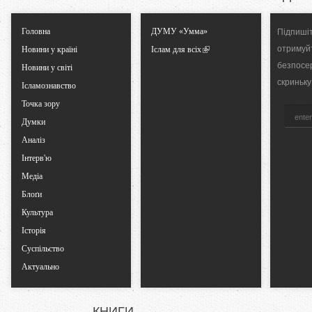
T
Головна
ДУМУ «Умма»
Підпишіт
отримуй
Новини у країні
Іслам для всіх
a
безпосе
Новини у світі
скриньку
Ісламознавство
b
Точка зору
Думки
s
Аналіз
Інтерв'ю
Медіа
Блоґи
Культура
Історія
Суспільство
Актуально
КНИГИ