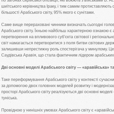
по загонах сирійської опозиції, які воюють з військами Б. Ас
шиїтського керівництва Іраку, і тим самим протиставляють
більшості Арабського світу, 95% якого є сунітами.
Саме вище перераховані чинники визначать сьогодні голов
Арабського світу. Їхньою найбільш характерною ознакою є 
перетворення на впливового суб’єкта світової і регіональн
світ намагається перетворитися з поля битви світових дер
залишивши непрестижну роль спостерігача у минулому. Ц
Саудівська Аравія, що стала фактичним лідером арабських
Дві основні моделі Арабського світу — «аравійська» та
Таке переформування Арабського світу у контексті сучасни
за допомогою двох головних моделей розвитку і модернізаці
просторі Арабського світу реалізуються дві основні моделі
туніська.
Провідною у нинішніх умовах Арабського світу є «аравійсь