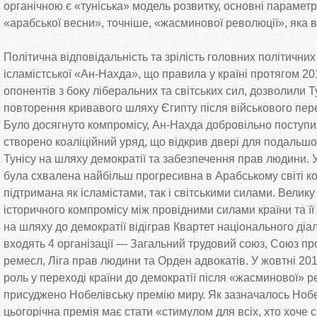
органічною є «туніська» модель розвитку, основні параметр
«арабської весни», точніше, «жасминової революції», яка в
Політична відповідальність та зрілість головних політичних
ісламістської «Ан-Нахда», що правила у країні протягом 201
опонентів з боку ліберальних та світських сил, дозволили Т
повторення кривавого шляху Єгипту після військового пере
Було досягнуто компромісу, Ан-Нахда добровільно поступ
створено коаліційний уряд, що відкрив двері для подальшо
Тунісу на шляху демократії та забезпечення прав людини. У
була схвалена найбільш прогресивна в Арабському світі ко
підтримана як ісламістами, так і світськими силами. Велику
історичного компромісу між провідними силами країни та 
на шляху до демократії відіграв Квартет національного діал
входять 4 організації — Загальний трудовий союз, Союз про
ремесл, Ліга прав людини та Орден адвокатів. У жовтні 201
роль у переході країни до демократії після «жасминової» р
присуджено Нобелівську премію миру. Як зазначалось Нобе
цьогорічна премія має стати «стимулом для всіх, хто хоче 