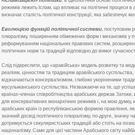
«Ісламізацією» політики
: в ідеологічній основі політичн
режимів лежить Іслам, що впливає на політичні процеси в 
визначає сталість політичної конструкції, яка забезпечує м
Еволюцією функцій політичної системи
, поступовим 
плюралізму, поширенням обмежених форм і механізмів у п
реформуванням національних правових систем, розширен
політичних норм та традицій відповідно до вимог сучасност
Слід підкреслити, що «аравійська» модель розвитку та моде
реаліям, цінностям та традиціям аравійського суспільства, 
відзначаються консерватизмом, глибоко укоріненими трад
мусульманського суспільства. Незважаючи на те, що успіш
країнах-членах співробітництва арабських держав Затоки,
для консервативних монархічних режимів і, на мою думку, 
арабських країн із республіканською формою правління, як
значний досвід політичного плюралізму, по-друге, значну ча
дотримується секуляристських традицій або стоїть на пози
націоналізму. Саме для цієї частини Арабського світу найб