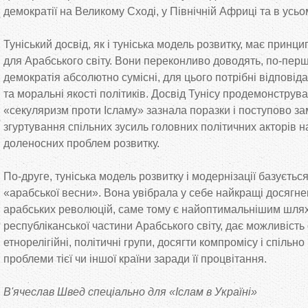
демократії на Великому Сході, у Північній Африці та в усьом
Туніський досвід, як і туніська модель розвитку, має принц
для Арабського світу. Вони переконливо доводять, по-перш
демократія абсолютно сумісні, для цього потрібні відповід
та моральні якості політиків. Досвід Тунісу продемонструв
«секуляризм проти Ісламу» зазнала поразки і поступово за
згуртування спільних зусиль головних політичних акторів 
доленосних проблем розвитку.
По-друге, туніська модель розвитку і модернізації базуєть
«арабської весни». Вона увібрала у себе найкращі досягнен
арабських революцій, саме тому є найоптимальнішим шлях
республіканської частини Арабського світу, дає можливість 
етнорелігійні, політичні групи, досягти компромісу і спільн
проблеми тієї чи іншої країни заради її процвітання.
В'ячеслав Швед спеціально для «Іслам в Україні»