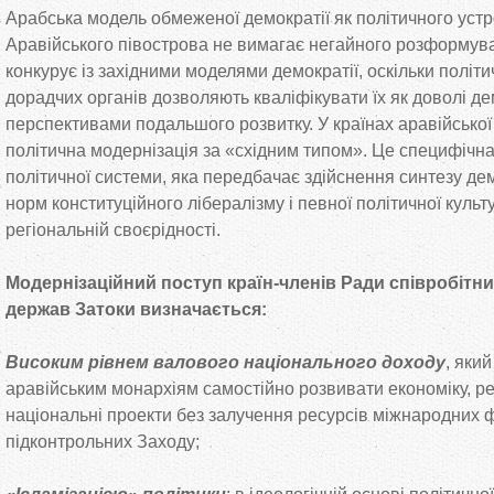
Арабська модель обмеженої демократії як політичного уст
Аравійського півострова не вимагає негайного розформува
конкурує із західними моделями демократії, оскільки політи
дорадчих органів дозволяють кваліфікувати їх як доволі де
перспективами подальшого розвитку. У країнах аравійської
політична модернізація за «східним типом». Це специфіч
політичної системи, яка передбачає здійснення синтезу де
норм конституційного лібералізму і певної політичної культу
регіональній своєрідності.
Модернізаційний поступ країн-членів Ради співробітн
держав Затоки визначається:
Високим рівнем валового національного доходу
, яки
аравійським монархіям самостійно розвивати економіку, р
національні проекти без залучення ресурсів міжнародних ф
підконтрольних Заходу;