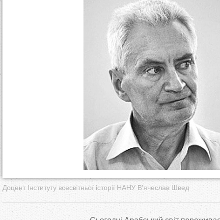
т
у
т
Доцент Інституту всесвітньої історії НАНУ В’ячеслав Швед