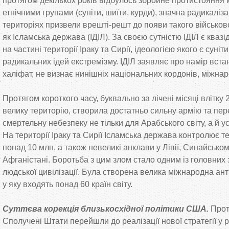
протягом декількох років відбулось збройне протистояння 
етнічними групами (суніти, шиїти, курди), значна радикаліза
територіях призвели врешті-решт до появи такого військо
як Ісламська держава (ІДІЛ). За своєю сутністю ІДІЛ є кв
на частині території Іраку та Сирії, ідеологією якого є суні
радикальних ідей екстремізму. ІДІЛ заявляє про намір вст
халіфат, не визнає нинішніх національних кордонів, міжнар
Протягом короткого часу, буквально за лічені місяці влітку 
велику територію, створила достатньо сильну армію та пе
смертельну небезпеку не тільки для Арабського світу, а й у
На території Іраку та Сирії Ісламська держава контролює т
понад 10 млн, а також невеликі анклави у Лівії, Синайському
Афганістані. Боротьба з цим злом стало одним із головних 
людської цивілізації. Була створена велика міжнародна ант
у яку входять понад 60 країн світу.
Суттєва корекція близькосхідної політики США.
Прот
Сполучені Штати перейшли до реалізації нової стратегії у р