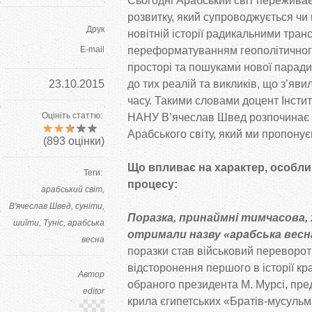
Сьогодні Арабський світ пережива
розвитку, який супроводжується чи
Друк
новітній історії радикальними тра
E-mail
переформатуванням геополітичного
просторі та пошуками нової паради
23.10.2015
до тих реалій та викликів, що з’яв
часу. Такими словами доцент Інститу
Оцініть статтю:
НАНУ В’ячеслав Швед розпочинає 
Арабського світу, який ми пропонує
(
893
оцінки)
Що впливає на характер, особли
Теги:
процесу:
арабський світ
В'ячеслав Швед
суніти
Поразка, принаймні тимчасова, х
шиїти
Туніс
арабська
отримали назву «арабська весн
весна
поразки став військовий переворот 
відсторонення першого в історії к
Автор
обраного президента М. Мурсі, пре
editor
крила єгипетських «Братів-мусульма