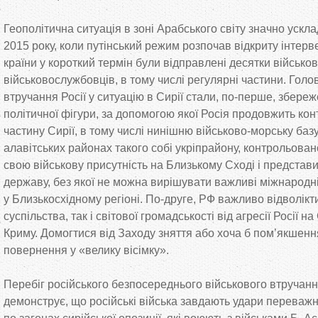
Геополітична ситуація в зоні Арабського світу значно ускл
2015 року, коли путінський режим розпочав відкриту інтерве
країни у короткий термін були відправлені десятки військови
військовослужбовців, в тому числі регулярні частини. Гол
втручання Росії у ситуацію в Сирії стали, по-перше, збере
політичної фігури, за допомогою якої Росія продовжить к
частину Сирії, в тому числі нинішню військово-морську базу
алавітських районах такого собі укріпрайону, контрольован
свою військову присутність на Близькому Сході і представи
державу, без якої не можна вирішувати важливі міжнародні 
у Близькосхідному регіоні. По-друге, РФ важливо відволікти
суспільства, так і світової громадськості від агресії Росії на
Криму. Домогтися від Заходу зняття або хоча б пом’якшенн
повернення у «велику вісімку».
Перебіг російського безпосереднього військового втручання
демонструє, що російські війська завдають удари переважно