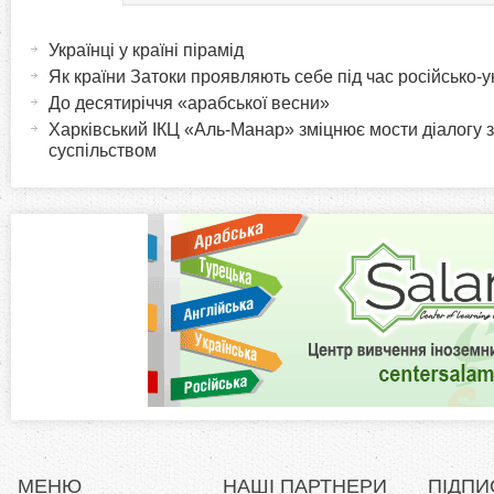
H
(
а
Українці у країні пірамід
o
к
Як країни Затоки проявляють себе під час російсько-у
т
До десятиріччя «арабської весни»
r
и
Харківський ІКЦ «Аль-Манар» зміцнює мости діалогу з
в
суспільством
i
н
а
z
в
к
o
л
а
n
д
к
t
а
)
a
l
МЕНЮ
НАШІ ПАРТНЕРИ
ПІДПИ