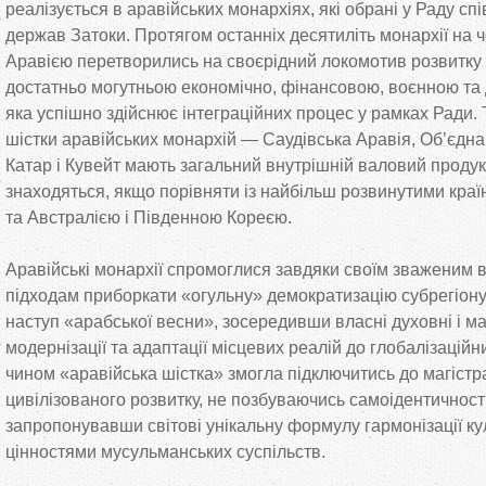
реалізується в аравійських монархіях, які обрані у Раду сп
держав Затоки. Протягом останніх десятиліть монархії на ч
Аравією перетворились на своєрідний локомотив розвитку А
достатньо могутньою економічно, фінансовою, воєнною та
яка успішно здійснює інтеграційних процес у рамках Ради. Т
шістки аравійських монархій — Саудівська Аравія, Об’єдна
Катар і Кувейт мають загальний внутрішній валовий продукт 
знаходяться, якщо порівняти із найбільш розвинутими краї
та Австралією і Південною Кореєю.
Аравійські монархії спромоглися завдяки своїм зваженим 
підходам приборкати «огульну» демократизацію субрегіону
наступ «арабської весни», зосередивши власні духовні і ма
модернізації та адаптації місцевих реалій до глобалізаційн
чином «аравійська шістка» змогла підключитись до магістр
цивілізованого розвитку, не позбуваючись самоідентичності
запропонувавши світові унікальну формулу гармонізації ку
цінностями мусульманських суспільств.