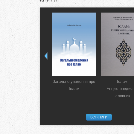
Загальне уявлення про
Іслам:
Іслам
Енциклопедич
словник
ВСІ КНИГИ