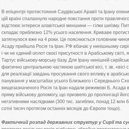
В епіцентрі протистояння Саудівської Аравії та Ірану опини
цій країні спалахнуло народне повстання проти правлячого
відстоює інтереси алавітської меншини — гілки шиїзму. Пит
складає приблизно 12% усього населення. Криваве протист
затягнулося вже на 4 роки. Це пояснюється головним чино
Асаду прийшла Росія та Іран. РФ вбачає у нинішньому сирі
і чи не єдиний оплот своєї присутності в Арабському світі, 
Тартус військову-морську базу. Для Ірану нинішній сирійсь
фактично центральною частиною шиїтської вісі, т. зв. «вісі
для реалізації завдань просування свого впливу в арабсько
панування у масштабах усього Близького і Середнього Схо
вищезазначеного Росія та Іран надали режимові Б. Асада в
пряму військову допомогу, що призвело до пролонгації його
негативними наслідками (300 тис. загиблих, понад 12 млн бі
сотні тисяч протягом останніх місяців до Європи тощо).
Фактичний розпад державних структур у Сирії та сус