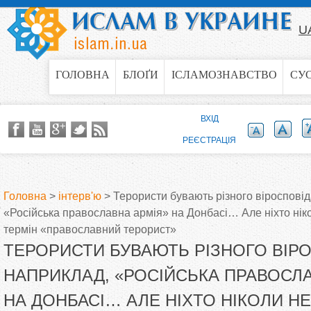
Jump to navigation
U
ГОЛОВНА
БЛОҐИ
ІСЛАМОЗНАВСТВО
СУ
ВХІД
РЕЄСТРАЦІЯ
Головна
>
інтерв'ю
>
Терористи бувають різного віроспові
«Російська православна армія» на Донбасі… Але ніхто нік
В
термін «православний терорист»
ТЕРОРИСТИ БУВАЮТЬ РІЗНОГО ВІР
и
НАПРИКЛАД, «РОСІЙСЬКА ПРАВОСЛ
є
НА ДОНБАСІ… АЛЕ НІХТО НІКОЛИ НЕ