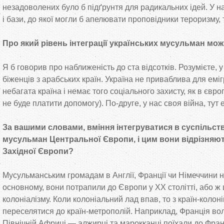
незадоволених було б підґрунтя для радикальних ідей. У н
і бази, до якої могли б апелювати проповідники тероризму,
Про який рівень інтеграції українських мусульман мо
Я б говорив про наближеність до ста відсотків. Розумієте,
біженців з арабських країн. Україна не приваблива для еміг
небагата країна і немає того соціального захисту, як в євро
не буде платити допомогу). По-друге, у нас своя війна, тут 
За вашими словами, вміння інтегруватися в суспільст
мусульман Центральної Європи, і цим вони відрізняю
Західної Європи?
Мусульманським громадам в Англії, Франції чи Німеччини не
основному, вони потрапили до Європи у ХХ столітті, або ж 
колоніалізму. Коли колоніальний лад впав, то з країн-коло
переселятися до країн-метрополій. Наприклад, Франція вол
Північній Африці — алжирці та марокканці поїхали до Франці