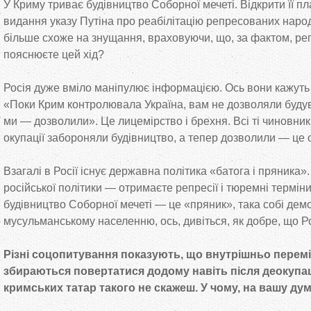
У Криму триває будівництво Соборної мечеті. Відкрити її пл
видання указу Путіна про реабілітацію репресованих народ
більше схоже на знущання, враховуючи, що, за фактом, ре
пояснюєте цей хід?
Росія дуже вміло маніпулює інформацією. Ось вони кажуть
«Поки Крим контролювала Україна, вам не дозволяли будув
ми — дозволили». Це лицемірство і брехня. Всі ті чиновники
окупації забороняли будівництво, а тепер дозволили — це од
Взагалі в Росії існує державна політика «батога і пряника
російської політики — отримаєте репресії і тюремні терміни
будівництво Соборної мечеті — це «пряник», така собі дем
мусульманському населенню, ось, дивіться, як добре, що Р
Різні соцопитування показують, що внутрішньо перемі
збираються повертатися додому навіть після деокупаці
кримських татар такого не скажеш. У чому, на вашу дум