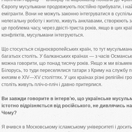
Європу мусульмани продовжують постійно прибувати, і най
емігранти. Вони не можуть законно інтегруватися в суспіл
нелегальну роботу і житло, живуть анклавами, створюють за
це проблема часу, через двісті-триста років, якщо в цих кр
конфліктів, мусульмани інтегруються.
Що стосується східноєвропейських країн, то тут мусульман
багатьох століть. У балканських країнах — з часів Османської
можна говорити, що понад тисячу років. Якщо ж ми візьмем
Білорусь, то туди переселялися татари з Криму на службу 
князям e XIV—XV століттях. У цих країнах різні релігійні г
століть живуть пліч-о-пліч і давно притерлися.
Ви завжди говорите в інтерв’ю, що українське мусуль
істотно відрізняється від російського, не дивлячись на
Чому?
Я вчився в Московському ісламському університеті і досить