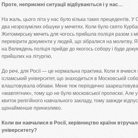
Проте, неприємні ситуації відбуваються і у нас…
На жаль, цього літа у нас було кілька таких прецедентів. У
два незрозумілих обшуки у мечетях. Коли було свято Курба
Житомирську мечеть для чогось прийшла поліція разом з 
перевірити документи у людей, що зібралися на молитву. Я
на Великдень поліція прийде до якогось собору і буде доку
прийшлих на літургію.
До речі, для Росії — це нормальна практика. Коли я вчився 
ісламський університет, що знаходиться в Московській собор
влаштовувала облави. Мене теж періодично заарештовувал
«мавпятник», тому що не було московської прописки. Але у
квиток релігійного навчального закладу, тому завжди відпу
щонайменше принизливо.
Коли ви навчалися в Росії, керівництво країни втруча
університету?