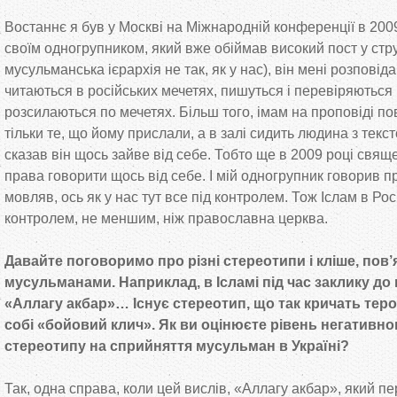
Востаннє я був у Москві на Міжнародній конференції в 2009
своїм одногрупником, який вже обіймав високий пост у стру
мусульманська ієрархія не так, як у нас), він мені розповідав
читаються в російських мечетях, пишуться і перевіряються 
розсилаються по мечетях. Більш того, імам на проповіді по
тільки те, що йому прислали, а в залі сидить людина з текст
сказав він щось зайве від себе. Тобто ще в 2009 році свя
права говорити щось від себе. І мій одногрупник говорив пр
мовляв, ось як у нас тут все під контролем. Тож Іслам в Рос
контролем, не меншим, ніж православна церква.
Давайте поговоримо про різні стереотипи і кліше, пов’я
мусульманами. Наприклад, в Ісламі під час заклику до
«Аллагу акбар»… Існує стереотип, що так кричать теро
собі «бойовий клич». Як ви оцінюєте рівень негативн
стереотипу на сприйняття мусульман в Україні?
Так, одна справа, коли цей вислів, «Аллагу акбар», який п