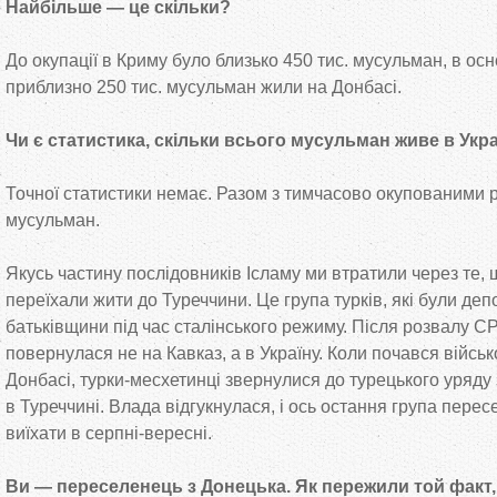
Найбільше — це скільки?
До окупації в Криму було близько 450 тис. мусульман, в осн
приблизно 250 тис. мусульман жили на Донбасі.
Чи є статистика, скільки всього мусульман живе в Укра
Точної статистики немає. Разом з тимчасово окупованими 
мусульман.
Якусь частину послідовників Ісламу ми втратили через те, 
переїхали жити до Туреччини. Це група турків, які були деп
батьківщини під час сталінського режиму. Після розвалу С
повернулася не на Кавказ, а в Україну. Коли почався війсь
Донбасі, турки-месхетинці звернулися до турецького уряду
в Туреччині. Влада відгукнулася, і ось остання група пере
виїхати в серпні-вересні.
Ви — переселенець з Донецька. Як пережили той факт,