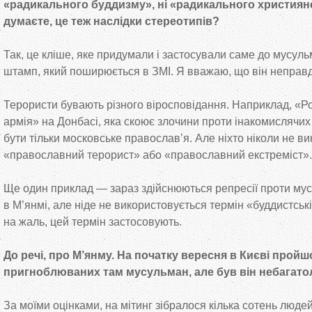
«радикального буддизму», ні «радикального християн
думаєте, це теж наслідки стереотипів?
Так, це кліше, яке придумали і застосували саме до мусуль
штамп, який поширюється в ЗМІ. Я вважаю, що він неправ
Терористи бувають різного віросповідання. Наприклад, «Р
армія» на Донбасі, яка скоює злочини проти інакомислячих
бути тільки московське православ’я. Але ніхто ніколи не в
«православний терорист» або «православний екстреміст».
Ще один приклад — зараз здійснюються репресії проти мус
в М’янмі, але ніде не використовується термін «буддистські
на жаль, цей термін застосовують.
До речі, про М’янму. На початку вересня в Києві пройш
пригноблюваних там мусульман, але був він небагат
За моїми оцінками, на мітинг зібралося кілька сотень люде