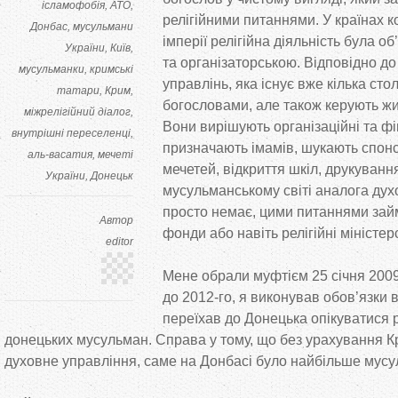
ісламофобія
АТО
релігійними питаннями. У країнах к
Донбас
мусульмани
імперії релігійна діяльність була о
України
Київ
та організаторською. Відповідно до
мусульманки
кримські
управлінь, яка існує вже кілька столі
татари
Крим
богословами, але також керують жи
міжрелігійний діалог
Вони вирішують організаційні та фі
внутрішні переселенці
призначають імамів, шукають спонс
аль-васатия
мечеті
мечетей, відкриття шкіл, друкуванн
України
Донецьк
мусульманському світі аналога ду
просто немає, цими питаннями зай
Автор
фонди або навіть релігійні міністер
editor
Мене обрали муфтієм 25 січня 2009 
до 2012-го, я виконував обов’язки в
переїхав до Донецька опікуватися 
донецьких мусульман. Справа у тому, що без урахування Кр
духовне управління, саме на Донбасі було найбільше мусу