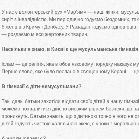
У нас є волонтерський рух «Мар’ям» — наші жінки, мусульм
сиріт з інвалідністю. Ми періодично годуємо бездомних, так
біженців з Криму і Донбасу. У Рамадан годуємо одновірців
— роздаємо м’ясо жертовних тварин.
Наскільки я знаю, в Києві є ще мусульманська гімназ
Іслам — це релігія, яка в обов’язковому порядку наказує 
Перше слово, яке було послано в священному Корані — це
В гімназії є діти-немусульмани?
Так, деякі батьки захотіли віддати своїх дітей в нашу гімна
можемо похвалитися дійсно високим рівнем безпеки, до нас
проникнуть. Батьки знають, що з дитиною точно нічого не с
дітей годують чистою халяльною їжею, є уроки з морально-
А уроки Ісламу є?