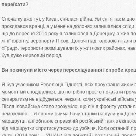
переїхати?
Спочатку вже тут, у Києві, снилася війна. Уві сні я так міцн
прокидався вранці, а у мене на долонях залишалися сліди ві
що до вересня 2014 року я залишався в Донецьку, а жив по
лінії фронту, аеропорту, Пісок. Щоночі над головою літали 
«Град», терористи розміщували їх у житлових районах, наві
був дуже нервовий період.
Ви покинули місто через переслідування і спроби аре
Я був учасником Революції Гідності, всіх проукраїнських мі
момент ми сподівалися, що потрібно просто показати грома
сепаратизм не відбудеться, чекали, коли українські війська
Після Іловайська стало зрозуміло, що лінія фронту усталил
неможливо… Я своїми очима бачив танки на вулицях Донец
маршрутці, а її обганяє справжній російський танк з екіпа
від маршрутки «притиснутися» до узбіччя. Коли останній пр
квітні (2014 року — УНІАН) був побитий і розігнаний, предс