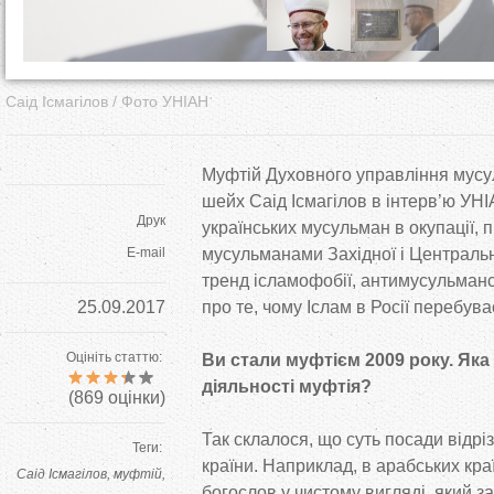
Саід Ісмагілов / Фото УНІАН
Муфтій Духовного управління мусу
шейх Саід Ісмагілов в інтерв’ю УН
Друк
українських мусульман в окупації, 
E-mail
мусульманами Західної і Центральн
тренд ісламофобії, антимусульманс
25.09.2017
про те, чому Іслам в Росії перебув
Оцініть статтю:
Ви стали муфтієм 2009 року. Яка 
діяльності муфтія?
(
869
оцінки)
Так склалося, що суть посади відрі
Теги:
країни. Наприклад, в арабських кр
Саід Ісмагілов
муфтій
богослов у чистому вигляді, який 