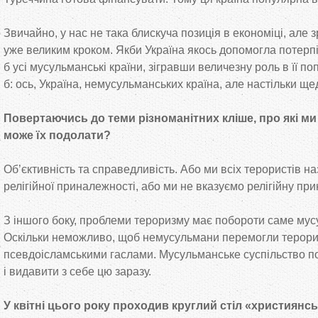
Звичайно, у нас не така блискуча позиція в економіці, але 
уже великим кроком. Якби Україна якось допомогла потерпі
б усі мусульманські країни, зігравши величезну роль в її по
б: ось, Україна, немусульманських країна, але настільки ще
Повертаючись до теми різноманітних кліше, про які м
може їх подолати?
Об’єктивність та справедливість. Або ми всіх терористів на
релігійної приналежності, або ми не вказуємо релігійну при
З іншого боку, проблеми тероризму має побороти саме мус
Оскільки неможливо, щоб немусульмани перемогли терорист
псевдоісламськими гаслами. Мусульманське суспільство п
і видавити з себе цю заразу.
У квітні цього року проходив круглий стіл «християн