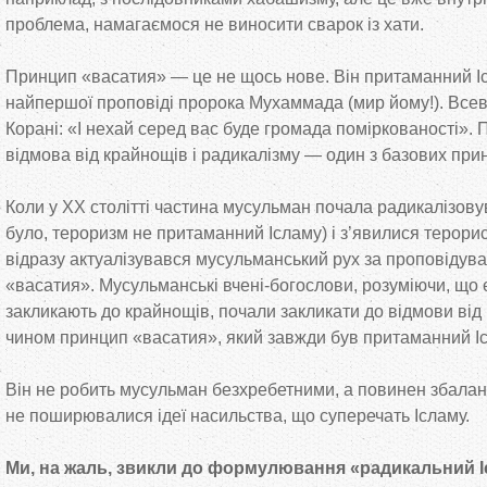
проблема, намагаємося не виносити сварок із хати.
Принцип «васатия» — це не щось нове. Він притаманний Іс
найпершої проповіді пророка Мухаммада (мир йому!). Всев
Корані: «І нехай серед вас буде громада поміркованості». 
відмова від крайнощів і радикалізму — один з базових прин
Коли у ХХ столітті частина мусульман почала радикалізову
було, тероризм не притаманний Ісламу) і з’явилися терори
відразу актуалізувався мусульманський рух за проповідув
«васатия». Мусульманські вчені-богослови, розуміючи, що є 
закликають до крайнощів, почали закликати до відмови від
чином принцип «васатия», який завжди був притаманний Іс
Він не робить мусульман безхребетними, а повинен збалан
не поширювалися ідеї насильства, що суперечать Ісламу.
Ми, на жаль, звикли до формулювання «радикальний І