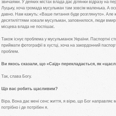
звичаями. У деяких містах влада дає ділянки відразу на пе
Луцьку, хоча громада мусульман там зовсім маленька. А ос
давно. Нам кажуть: «Ваше питання буде розглянуто». Але 
десятиліттями ховали мусульман, заповнилося, люди вмира
місцева влада не поспішає.
Також існує проблема у мусульманок України. Паспортні ст
приймати фотографії в хустці, хоча на закордонний паспор
проблем.
Ви якось сказали, що «Саід» перекладається, як «щас
Так, слава Богу.
Що вас робить щасливим?
Віра. Вона дає мені сенс життя, я вірю, що Бог направляє 
потрібно і де потрібен я.