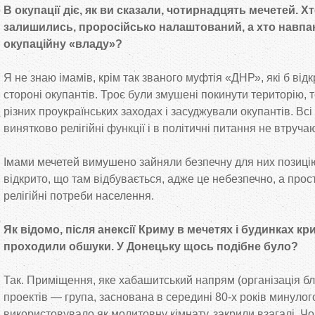
В окупації діє, як ви сказали, чотирнадцять мечетей. Хто
залишились, проросійсько налаштований, а хто навпак
окупаційну «владу»?
Я не знаю імамів, крім так званого муфтія «ДНР», які б від
стороні окупантів. Троє були змушені покинути територію, 
різних проукраїнських заходах і засуджували окупантів. Всі
винятково релігійні функції і в політичні питання не втруча
Імами мечетей вимушено зайняли безпечну для них позицію
відкрито, що там відбувається, адже це небезпечно, а про
релігійні потреби населення.
Як відомо, після анексії Криму в мечетях і будинках к
проходили обшуки. У Донецьку щось подібне було?
Так. Приміщення, яке хабашитський напрям (організація бл
проектів — група, заснована в середині 80-х років минулог
використовувало як молитовну кімнату, закрили взагалі. 