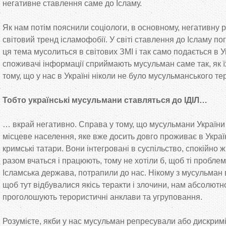
негативне ставлення саме до Ісламу.
Як нам потім пояснили соціологи, в основному, негативну р
світовий тренд ісламофобії. У світі ставлення до Ісламу п
ця тема мусолиться в світових ЗМІ і так само подається в Ук
споживачі інформації сприймають мусульман саме так, як ї
тому, що у нас в Україні ніколи не було мусульманського те
Тобто українські мусульмани ставляться до ІДІЛ…
… вкрай негативно. Справа у тому, що мусульмани України
місцеве населення, яке вже досить довго проживає в Україн
кримські татари. Вони інтегровані в суспільство, спокійно ж
разом вчаться і працюють, тому не хотіли б, щоб ті пробле
Ісламська держава, потрапили до нас. Нікому з мусульман в
щоб тут відбувалися якісь теракти і злочини, нам абсолютно 
проголошують терористичні анклави та угруповання.
Розумієте, якби у нас мусульман репресували або дискримі