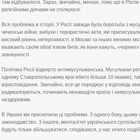
там відбувалося. Зараз, звичайно, менше, тому що в Росію н
релігійними діячами не спілкуюся.
Вся проблема в історії. У Росії завжди була боротьба з му
чеченські війни, вибухи і терористичні акти, які приписува
високий рівень нетерпимості, в Москві та інших великих міст
вважають своїм обов’язком бити, як вони кажуть, «чорних
зовнішності.
Політика Росії відверто антимусульманська. Мусульман реп
одному Ставропольському краї вбито більше 10 імамів), т
віросповідання. Звичайно, все це породжує у відповідь хв
радикалізуються, починають ненавидіти країну і немусульм
нездоровим.
В Україні ми проскочили ці проблеми. З одного боку, цьому
законодавство. З іншого, менталітет українського суспільст
будуть тільки збільшуватися, сподіваюся, у нас нічого подіб