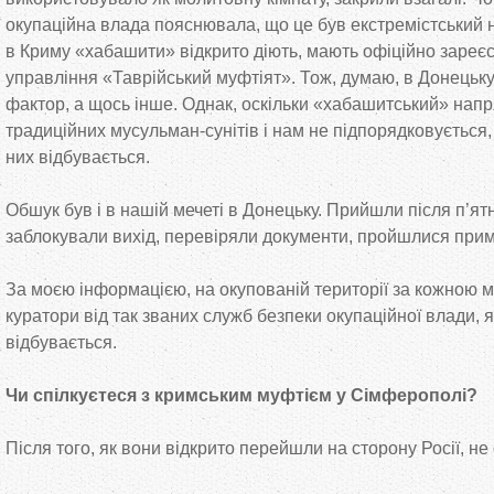
окупаційна влада пояснювала, що це був екстремістський 
в Криму «хабашити» відкрито діють, мають офіційно зареєс
управління «Таврійський муфтіят». Тож, думаю, в Донецьку 
фактор, а щось інше. Однак, оскільки «хабашитський» нап
традиційних мусульман-сунітів і нам не підпорядковується,
них відбувається.
Обшук був і в нашій мечеті в Донецьку. Прийшли після п’ят
заблокували вихід, перевіряли документи, пройшлися при
За моєю інформацією, на окупованій території за кожною м
куратори від так званих служб безпеки окупаційної влади, я
відбувається.
Чи спілкуєтеся з кримським муфтієм у Сімферополі?
Після того, як вони відкрито перейшли на сторону Росії, не