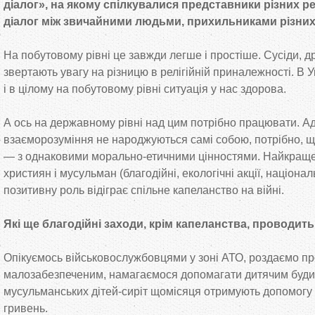
діалог», на якому спілкувалися представники різних рел
діалог між звичайними людьми, прихильниками різних 
На побутовому рівні це завжди легше і простіше. Сусіди, д
звертають увагу на різницю в релігійній приналежності. В У
і в цілому на побутовому рівні ситуація у нас здорова.
А ось на державному рівні над цим потрібно працювати. Ад
взаєморозуміння не народжуються самі собою, потрібно, 
— з однаковими морально-етичними цінностями. Найкраще д
християн і мусульман (благодійні, екологічні акції, націонал
позитивну роль відіграє спільне капеланство на війні.
Які ще благодійні заходи, крім капеланства, проводит
Опікуємось військовослужбовцями у зоні АТО, роздаємо про
малозабезпеченим, намагаємося допомагати дитячим будин
мусульманських дітей-сиріт щомісяця отримують допомогу в
гривень.