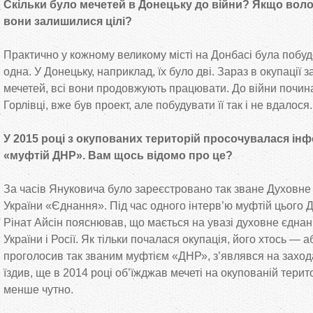
Скільки було мечетей в Донецьку до війни? Якщо воло
вони залишилися цілі?
Практично у кожному великому місті на Донбасі була побудо
одна. У Донецьку, наприклад, їх було дві. Зараз в окупаці
мечетей, всі вони продовжують працювати. До війни почин
Горлівці, вже був проект, але побудувати її так і не вдалося.
У 2015 році з окупованих територій просочувалася інф
«муфтій ДНР». Вам щось відомо про це?
За часів Януковича було зареєстровано так зване Духовн
України «Єднання». Під час одного інтерв’ю муфтій цього 
Рінат Айсін пояснював, що мається на увазі духовне єдна
України і Росії. Як тільки почалася окупація, його хтось — 
проголосив так званим муфтієм «ДНР», з’являвся на захода
їздив, ще в 2014 році об’їжджав мечеті на окупованій терито
менше чутно.