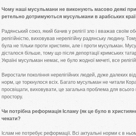
Чому наші мусульмани не виконують масово деякі при
ретельно дотримуються мусульмани в арабських краї
Радянський союз, який бачив у релігії зло і вважав своїм о
релігійністю, виховував нерелігійну радянську людину. Тому
була не тільки проти християн, але і проти мусульман. Му
дісталося більше, тому що після депортації кримських тат
Україні мусульман немає, не було жодної мечеті, все релігій
Виростали покоління нерелігійних людей, дуже далеких ві
норм, це торкнулося всіх. Багато мусульман не читали Кора
просвіщати, виховувати, це загальна проблема для всього
простору.
Чи потрібна реформація Ісламу (як це було в християнств
чекати?
Іслам не потребує реформації. Всі актуальні норми є в ньом