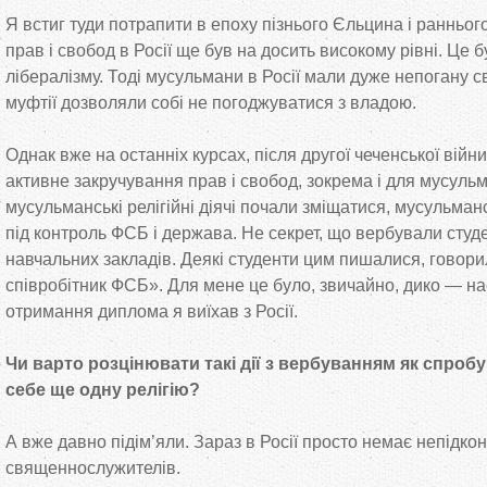
Я встиг туди потрапити в епоху пізнього Єльцина і раннього
прав і свобод в Росії ще був на досить високому рівні. Це 
лібералізму. Тоді мусульмани в Росії мали дуже непогану с
муфтії дозволяли собі не погоджуватися з владою.
Однак вже на останніх курсах, після другої чеченської вій
активне закручування прав і свобод, зокрема і для мусульм
мусульманські релігійні діячі почали зміщатися, мусульма
під контроль ФСБ і держава. Не секрет, що вербували студе
навчальних закладів. Деякі студенти цим пишалися, говори
співробітник ФСБ». Для мене це було, звичайно, дико — на
отримання диплома я виїхав з Росії.
Чи варто розцінювати такі дії з вербуванням як спробу
себе ще одну релігію?
А вже давно підім’яли. Зараз в Росії просто немає непідк
священнослужителів.