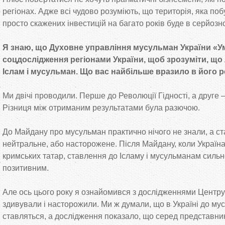
регіонах. Адже всі чудово розуміють, що територія, яка побу
просто скажених інвестицій на багато років буде в серйозн
Я знаю, що Духовне управління мусульман України «
соцдослідження регіонами України, щоб зрозуміти, щ
Іслам і мусульман. Що вас найбільше вразило в його 
Ми двічі проводили. Перше до Революції Гідності, а друге — 
Різниця між отриманим результатами була разючою.
До Майдану про мусульман практично нічого не знали, а с
нейтральне, або насторожене. Після Майдану, коли Україн
кримських татар, ставлення до Ісламу і мусульманам сильн
позитивним.
Але ось цього року я ознайомився з дослідженнями Центру 
здивували і насторожили. Ми ж думали, що в Україні до м
ставляться, а дослідження показало, що серед представникі