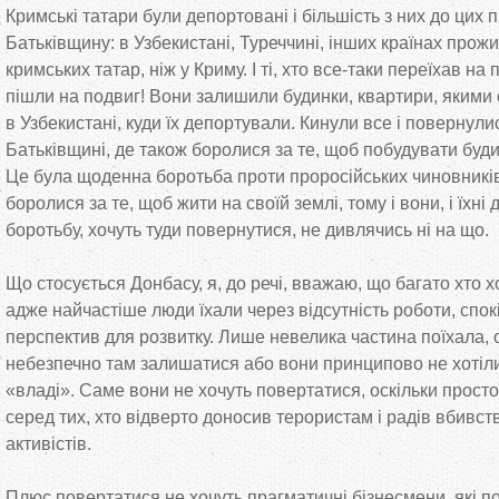
Кримські татари були депортовані і більшість з них до цих 
Батьківщину: в Узбекистані, Туреччині, інших країнах прож
кримських татар, ніж у Криму. І ті, хто все-таки переїхав на 
пішли на подвиг! Вони залишили будинки, квартири, якими
в Узбекистані, куди їх депортували. Кинули все і повернули
Батьківщині, де також боролися за те, щоб побудувати буди
Це була щоденна боротьба проти проросійських чиновників
боролися за те, щоб жити на своїй землі, тому і вони, і їхні 
боротьбу, хочуть туди повернутися, не дивлячись ні на що.
Що стосується Донбасу, я, до речі, вважаю, що багато хто 
адже найчастіше люди їхали через відсутність роботи, спок
перспектив для розвитку. Лише невелика частина поїхала, о
небезпечно там залишатися або вони принципово не хотіли
«владі». Саме вони не хочуть повертатися, оскільки просто
серед тих, хто відверто доносив терористам і радів вбивс
активістів.
Плюс повертатися не хочуть прагматичні бізнесмени, які п