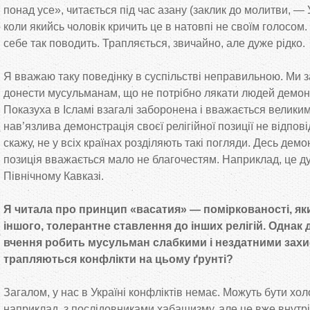
понад усе», читається під час азану (заклик до молитви, —
коли якийсь чоловік кричить це в натовпі не своїм голосом.
себе так поводить. Трапляється, звичайно, але дуже рідко.
Я вважаю таку поведінку в суспільстві неправильною. Ми
донести мусульманам, що не потрібно лякати людей демонс
Показуха в Ісламі взагалі заборонена і вважається великим 
нав’язлива демонстрація своєї релігійної позиції не відпов
скажу, не у всіх країнах розділяють такі погляди. Десь дем
позиція вважається мало не благочестям. Наприклад, це 
Північному Кавказі.
Я читала про принцип «васатия» — поміркованості, яки
іншого, толерантне ставлення до інших релігій. Однак 
вчення робить мусульман слабкими і нездатними захис
трапляються конфлікти на цьому ґрунті?
Загалом, у нас в Україні конфліктів немає. Можуть бути хол
наприклад, з послідовниками хабашизму, але це вже внут