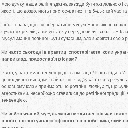
мою думку, наша релігія здатна завжди бути актуальною і с
якості, що дозволяють пристосуватися під будь-який час та
Інша справа, що є консервативні мусульмани, які не хочут
сучасних реалій, а живуть, як у середньовіччі, хоча сам Ісл
Мусульманин повинен бути сучасним, але зберігати свою рел
Чи часто сьогодні в практиці спостерігаєте, коли украї
наприклад, православ’я в Іслам?
Рідко, у нас немає тенденції до ісламізації. Якщо люди в Ук
це поодинокі випадки і найчастіше відбуваються в результа
основному Іслам приймають не релігійні люди, а ті, що бул
агностиками, несерйозно ставилися до релігійної традиції. 
тенденцією.
Чи зобов’язаний мусульманин молитися під час кожно
просто погано уявляю офісного співробітника, який се
молитися…