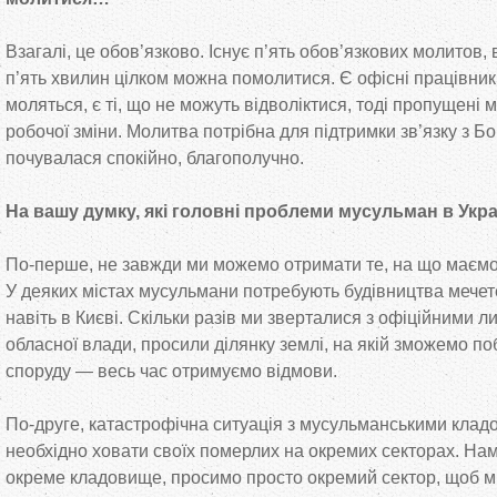
Взагалі, це обов’язково. Існує п’ять обов’язкових молитов, в
п’ять хвилин цілком можна помолитися. Є офісні працівники
моляться, є ті, що не можуть відволіктися, тоді пропущені
робочої зміни. Молитва потрібна для підтримки зв’язку з 
почувалася спокійно, благополучно.
На вашу думку, які головні проблеми мусульман в Укра
По-перше, не завжди ми можемо отримати те, на що маємо 
У деяких містах мусульмани потребують будівництва мечете
навіть в Києві. Скільки разів ми зверталися з офіційними ли
обласної влади, просили ділянку землі, на якій зможемо по
споруду — весь час отримуємо відмови.
По-друге, катастрофічна ситуація з мусульманськими кл
необхідно ховати своїх померлих на окремих секторах. Нам
окреме кладовище, просимо просто окремий сектор, щоб м