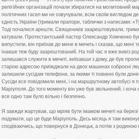
релігійних організацій почали збиратися на молитовний ма
політичних гасел ми не озвучували, всім своїм виглядом д
єдність України (тримали прапори, таблички з написами: «Ту
Тоді почалися арешти. Священиків заарештовували, трима
катували. Протестантський пастор Олександр Хомченко був
випустили, він приїхав до мене в мечеть і сказав, що мені т
інакше теж буду заарештований. На той час я вже вивіз род
залишався служити в мечеті, виїхавши з дому, де був пропис
старою адресою приїжджали на двох машинах озброєні лю
залишили сусідам телефони, за якими ті повинні були доне
Сусіди все повідомили мені, і на маршрутному автобусі я п
Маріуполя. До того моменту він уже був звільнений, і хоча 
все одно там було вільно і безпечно.
Я завжди жартував, що мріяв бути імамом мечеті на березі 
подумати, що це буде Маріуполь. Десь місяць я там викону
сподіваючись, що повернуся в Донецьк, а потім з родиною