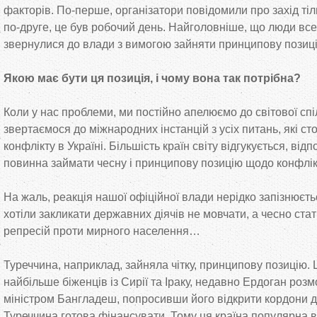
факторів. По-перше, організатори повідомили про захід тіл
по-друге, це був робочий день. Найголовніше, що люди все-
звернулися до влади з вимогою зайняти принципову позиці
Якою має бути ця позиція, і чому вона так потрібна?
Коли у нас проблеми, ми постійно апелюємо до світової сп
звертаємося до міжнародних інстанцій з усіх питань, які ст
конфлікту в Україні. Більшість країн світу відгукується, від
повинна займати чесну і принципову позицію щодо конфлікт
На жаль, реакція нашої офіційної влади нерідко запізнюєт
хотіли закликати державних діячів не мовчати, а чесно ста
репресій проти мирного населення…
Туреччина, наприклад, зайняла чітку, принципову позицію.
найбільше біженців із Сирії та Іраку, недавно Ердоган розм
міністром Бангладеш, попросивши його відкрити кордони д
Туреччина готова фінансувати. Тому ця країна популярна в