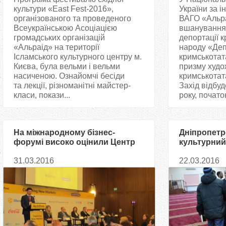
культури «East Fest-2016»,
України за і
організованого та проведеного
ВАГО «Альра
Всеукраїнською Асоціацією
вшанування 
громадських організацій
депортації 
«Альраід» на території
народу «Деп
Ісламського культурного центру м.
кримськотат
Києва, була вельми і вельми
призму худо
насиченою. Ознайомчі бесіди
кримськотат
та лекції, різноманітні майстер-
Захід відбуд
класи, покази...
року, початок
На міжнародному бізнес-
Дніпропетр
форумі високо оцінили Центр
культурний
халяль-сертифікації «Альраід»
депутати Т
31.03.2016
22.03.2016
парламент