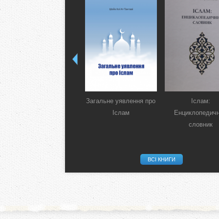
Загальне уявлення про
Іслам:
Іслам
Енциклопедич
словник
ВСІ КНИГИ