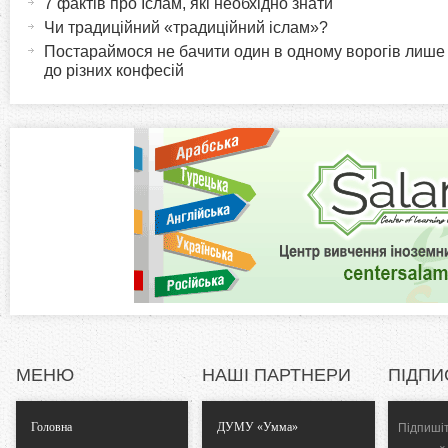
7 фактів про Іслам, які необхідно знати
r
и
Чи традиційний «традиційний іслам»?
в
Постараймося не бачити один в одному ворогів лише
i
до різних конфесій
н
а
z
в
к
o
л
а
n
д
к
t
а
)
a
l
МЕНЮ
НАШІ ПАРТНЕРИ
ПІДПИ
T
Головна
ДУМУ «Умма»
Підпишіт