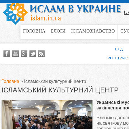
Jump to navigation
U
ГОЛОВНА
БЛОҐИ
ІСЛАМОЗНАВСТВО
СУ
ВХІД
РЕЄСТРАЦІ
Головна
>
ісламський культурний центр
ІСЛАМСЬКИЙ КУЛЬТУРНИЙ ЦЕНТР
В
Українські м
и
закінчення по
Близько двох 
є
на святкову мо
завершення по