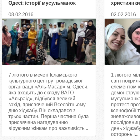
Одесі: історії мусульманок
християнки
співробітн
08.02.2016
02.02.2016
7 лютого в мечеті Ісламського
1 лютого мі
культурного центру громадської
світі покрил
організації «Аль-Масар» м. Одеси,
елементом х
яка входить до складу ВАГО
демонструюч
«Альраід», відбувся великий
мусульманк
захід, присвячений Всесвітньому
протест про
дню хіджабу. Він складався з
ксенофобії т
трьох частин. Перша частина була
зневажливог
присвячена нагадуванню
послідовниць
віруючим жінкам про важливість...
день хіджаб
осторонь і...