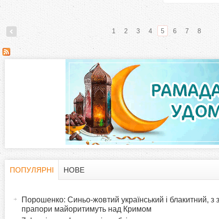
1
2
3
4
5
6
7
8
С
т
о
р
і
н
ПОПУЛЯРНІ
НОВЕ
H
(
к
а
Порошенко: Синьо-жовтий український і блакитний, з
o
к
прапори майоритимуть над Кримом
и
т