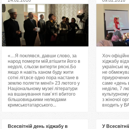
24.02.2016
09.02.2016
Челебіджіхана
«…Я поклявся, давши слово, за
Хоч офіційн
народ померти мій,втішити його в
хіджабу відз
недолі, сльози витерти рясні.Бо
українські 
якщо я навіть ханом буду жити
не обмежув
сотні літ,все одно пора настане в
приурочених 
землю полягти мені!» 23 лютого у
саме «день 
Національному музеї літератури
неділю, 7 лю
на вшанування пам´яті вбитого
культурному
більшовицькими нелюдами
з жіночої ор
кримськотатарського...
входить у ВА
Всесвітній день хіджабу в
У Всесвітні