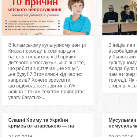
В Ісламському культурному центрі
З ініціативи
Києва проведуть семінар для
азербайджан
батьків і педагогів «10 причин
у Львівській
дитячого непослуху». «Не знаєте,
культурному
що робити з дитячим „не хочу!“,
Асада було 
„не буду!“? Втомилися від частих
пам’яті жер
капризів? Хочете зрозуміти,
трагедії. Як
що відбувається з дитиною?» −
сторінці у 
афіша з таким текстом привертає
увагу багатьох...
Славні Криму та України
Мусульманк
кримськотатарською — на
немусульма
вшанування пам´яті