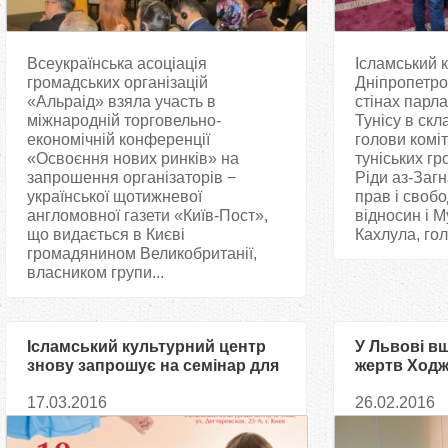
Всеукраїнська асоціація
Ісламський 
громадських організацій
Дніпропетро
«Альраід» взяла участь в
стінах парл
міжнародній торговельно-
Тунісу в скл
економічній конференції
голови коміт
«Освоєння нових ринків» на
туніських г
запрошення організаторів −
Ріди аз-Загн
української щотижневої
прав і своб
англомовної газети «Київ-Пост»,
відносин і 
що видається в Києві
Кахлула, гол
громадянином Великобританії,
власником групи...
Ісламський культурний центр
У Львові в
знову запрошує на семінар для
жертв Ходж
батьків і педагогів
17.03.2016
26.02.2016