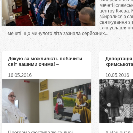
т
мечеті Ісламсь
центру Києва.
збиралися з са
у
святкування з т
слів уславлян
т
мечеті, що минулого літа зазнала серйозних...
Дякую за можливість побачити
Депортація
світ вашими очима! −
кримськота
відвідувачі про фотовиставку
крізь приз
16.05.2016
10.05.2016
«Обличчя Ісламу»
кримськота
Програма фестивалю східної
У Національ