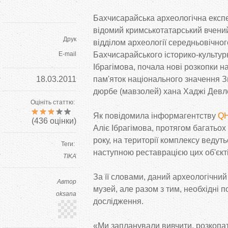
Бахчисарайська археологічна експе
відомий кримськотатарський вчений
Друк
відділом археології середньовічног
E-mail
Бахчисарайського історико-культур
Ібрагімова, почала нові розкопки н
18.03.2011
пам'яток національного значення 
дюрбе (мавзолей) хана Хаджі Девле
Оцініть статтю:
Як повідомила інформагентству
Q
(
436
оцінки)
Аліє Ібрагімова, протягом багатьох
року, на території комплексу ведуть
Теги:
наступною реставрацією цих об'єкті
TIKA
За її словами, даний археологічни
Автор
музей, але разом з тим, необхідні 
oksana
дослідження.
«Ми запланували вивчити, розкопат