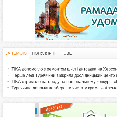
ЗА ТЕМОЮ
ПОПУЛЯРНІ
НОВЕ
H
(
а
TİKA допомогло з ремонтом шкіл і дитсадка на Херсо
o
к
Перша леді Туреччини відкрила дослідницький центр 
т
ТIKA отримало нагороду на національному конкурсі «
r
и
Туреччина допомагає зберегти чистоту кримської землі
в
i
н
а
z
в