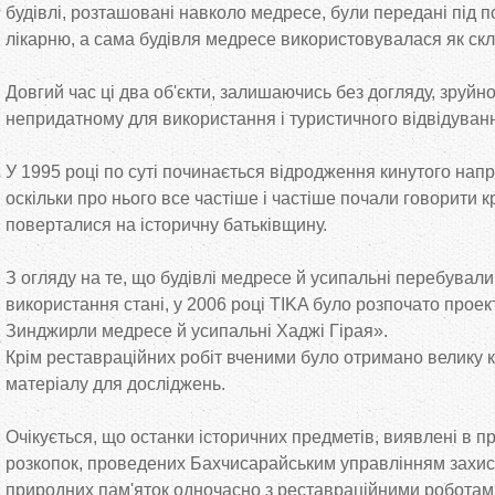
будівлі, розташовані навколо медресе, були передані під 
лікарню, а сама будівля медресе використовувалася як скл
Довгий час ці два об'єкти, залишаючись без догляду, зруйно
непридатному для використання і туристичного відвідуванн
У 1995 році по суті починається відродження кинутого на
оскільки про нього все частіше і частіше почали говорити к
поверталися на історичну батьківщину.
З огляду на те, що будівлі медресе й усипальні перебувал
використання стані, у 2006 році TIKA було розпочато прое
Зинджирли медресе й усипальні Хаджі Гірая».
Крім реставраційних робіт вченими було отримано велику к
матеріалу для досліджень.
Очікується, що останки історичних предметів, виявлені в п
розкопок, проведених Бахчисарайським управлінням захист
природних пам'яток одночасно з реставраційними роботам