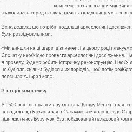
комплекс, розташований між Зиндж
знаходилася середньовічна мечеть з кладовищем», - розпов
Вона додала, що потрібні подальші археологічні дослідженн
були розвідувальними.
«Ми вийшли на ці шари, цієї мечеті. І в цьому році планує
Спочатку необхідно провести археологічні дослідження. На 
я проведу, будемо робити історичну реконструкцію. Необхід
ця будівля, скільки будівельних періодів, щоб потім розібра
пояснила А. Ібрагімова.
З історії комплексу
У 1500 році за наказом другого хана Криму Менглі Гірая, с
неподалік від Бахчисарая в Салачикській долині, село Стар
підніжжя мису Бурунчак, був побудований палацовий комп