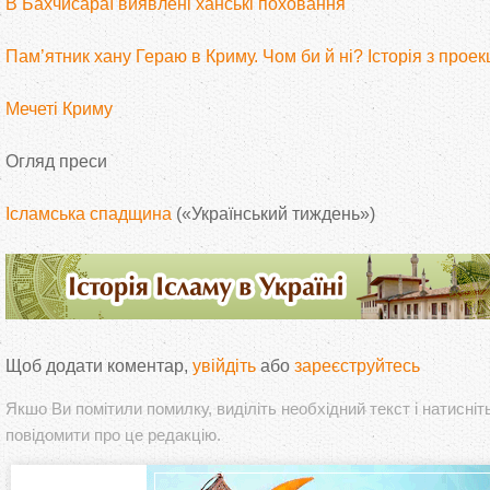
В Бахчисараї виявлені ханські поховання
Пам’ятник хану Гераю в Криму. Чом би й ні? Історія з проек
Мечеті Криму
Огляд преси
Ісламська спадщина
(«Український тиждень»)
Щоб додати коментар,
увійдіть
або
зареєструйтесь
Якшо Ви помітили помилку, виділіть необхідний текст і натисніт
повідомити про це редакцію.