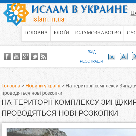
Jump to navigation
U
ГОЛОВНА
БЛОҐИ
ІСЛАМОЗНАВСТВО
СУ
ВХІД
РЕЄСТРАЦІЯ
Головна
>
Новини у країні
>
На території комплексу Зиндж
проводяться нові розкопки
В
НА ТЕРИТОРІЇ КОМПЛЕКСУ ЗИНДЖИ
и
ПРОВОДЯТЬСЯ НОВІ РОЗКОПКИ
є