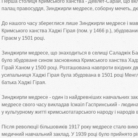
Перша столиця Кримського ханства - Девлет-Сарай, що вк
палац правосуддя, Зинджирли медресе, соборну мечеть, дю
До нашого часу збереглися лише Зинджирли медресе і ма
Кримського ханства Хаджі Гірая (пом. у 1466 р.), збудован
Гіраєм у 1501 році.
Зинджирли медресе, що знаходиться в селищі Саладжік Ба
було збудоване сином засновника Кримського ханства Хадж
Гірай Ханом у 1500 році. Розташована навпроти вхідних 
усипальниця Хаджі Гірая була збудована в 1501 році Менгл
батька Хаджі Гірая.
Зинджирли медресе - один із найдревніших навчальних закл
медресе свого часу викладав Ісмаїл Гаспринський - людина
у культурному житті кримськотатарського народу і народів в
Після революції більшовиків 1917 року медресе стало вик
медичний навчальний заклад. У 1939 році було прийнято рі