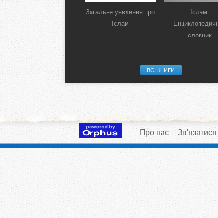
Загальне уявлення про
Іслам:
Іслам
Енциклопедич
словник
ВСІ КНИГИ
Про нас
Зв'язатися