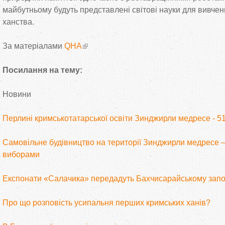
майбутньому будуть представлені світові науки для вивченн
ханства.
За матеріалами
QHA
Посилання на тему:
Новини
Перлині кримськотатарської освіти Зинджирли медресе - 51
Самовільне будівництво на території Зинджирли медресе 
виборами
Експонати «Салачика» передадуть Бахчисарайському запо
Про що розповість усипальня перших кримських ханів?