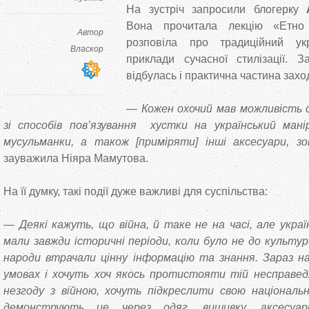
На зустріч запросили блогерку
Вона прочитала лекцію «Етно 
Автор
розповіла про традиційний ук
Власкор
приклади сучасної стилізації. З
відбулась і практична частина заход
— Кожен охочий мав можливість с
зі способів пов’язування хустки на український манір
мусульманки, а також [приміряти] інші аксесуари, з
зауважила Ніяра Мамутова.
На її думку, такі події дуже важливі для суспільства:
— Деякі кажуть, що війна, й таке не на часі, але укра
мали завжди історичні періоди, коли було не до культур
народи втрачали цінну інформацію та знання. Зараз на
умовах і хочуть хоч якось протистояти тій несправед
незгоду з війною, хочуть підкреслити свою національ
демонструють це через одяг, вишивку, аксесуар