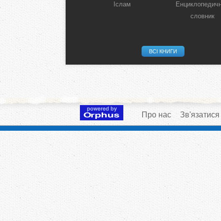
Іслам
Енциклопедич
словник
ВСІ КНИГИ
Про нас
Зв'язатися