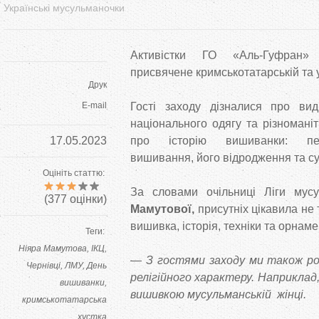
Українські мусульманочки
Активістки ГО «Аль-Гуфран» о
присвячене кримськотатарській та 
Друк
E-mail
Гості заходу дізналися про ви
національного одягу та різноманіт
17.05.2023
про історію вишиванки: пер
вишивання, його відродження та су
Оцініть статтю:
За словами очільниці Ліги мус
(
377
оцінки)
Мамутової,
присутніх цікавила не 
вишивка, історія, техніки та орнам
Теги:
Ніяра Мамутова
ІКЦ
— З гостями заходу ми також ро
Чернівці
ЛМУ
День
релігійного характеру. Наприклад
вишиванки
вишивкою мусульманській жінці.
кримськотатарська
хустка