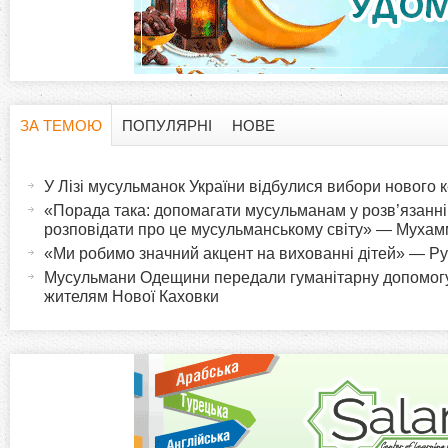
ЗА ТЕМОЮ
ПОПУЛЯРНІ
НОВЕ
H
(
а
У Лізі мусульманок України відбулися вибори нового 
o
к
«Порада така: допомагати мусульманам у розв’язанні 
т
розповідати про це мусульманському світу» — Муха
r
и
«Ми робимо значний акцент на вихованні дітей» — 
в
Мусульмани Одещини передали гуманітарну допомог
i
жителям Нової Каховки
н
а
z
в
к
o
л
а
n