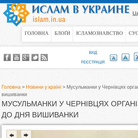
Jump to navigation
U
ГОЛОВНА
БЛОҐИ
ІСЛАМОЗНАВСТВО
СУ
ВХІД
РЕЄСТРАЦІЯ
Головна
>
Новини у країні
>
Мусульманки у Чернівцях орган
вишиванки
В
МУСУЛЬМАНКИ У ЧЕРНІВЦЯХ ОРГАНІ
и
ДО ДНЯ ВИШИВАНКИ
є