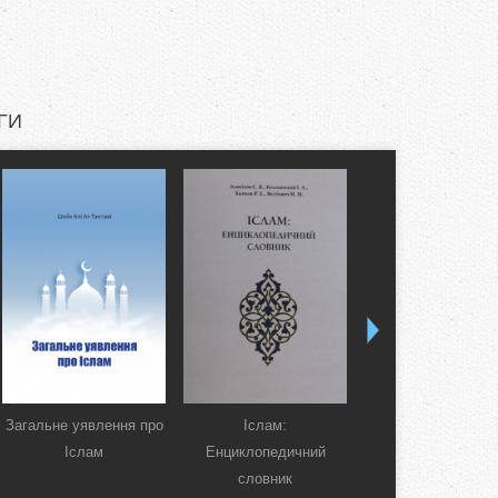
ГИ
Загальне уявлення про
Іслам:
Коран. Перекла
Іслам
Енциклопедичний
смислів українсь
словник
мовою