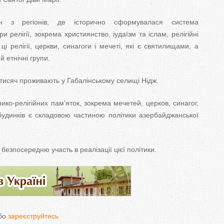
 з регіонів, де історично сформувалася система
 релігії, зокрема християнство, іудаїзм та іслам, релігійні
ці релігії, церкви, синагоги і мечеті, які є святилищами, а
й етнічні групи.
4 тисяч проживають у Габалінському селищі Нідж.
рико-релігійних пам'яток, зокрема мечетей, церков, синагог,
будинків є складовою частиною політики азербайджанської
езпосередню участь в реалізації цієї політики.
бо
зареєструйтесь