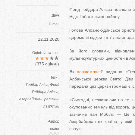
Фонд Гейдара Алієва повністю в
Друк
Нідж Габалінської району.
E-mail
Голова Албано-Удинської христи
церемонії відкриття 7 листопада
12.11.2020
За його словами, відновлен
Оцініть статтю:
мультикультурних цінностей в Аз
(
375
оцінки)
Як
повідомляє
видання «Tren
Теги:
Албанської церкви Святої Діви
Гейдар Алієв
Фонд
передача цієї церкви громаді є 
Гейдара Алієва
Азербайджан
релігійні
«Сьогодні, незважаючи на те, щ
пам'ятки
окупованих земель від ворога, ц
зазначив пан Мобілі. — Це є 
Азербайджан як країна, у якій 
Автор
світу».
editor