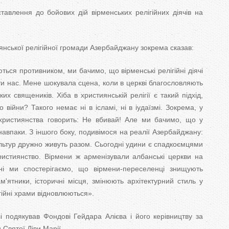
тавлення до бойових дій вірменських релігійних діячів на
нської релігійної громади Азербайджану зокрема сказав:
ються противником, ми бачимо, що вірменські релігійні діячі
ти нас. Мене шокувала сцена, коли в церкві благословляють
их священиків. Хіба в християнській релігії є такий підхід,
війни? Такого немає ні в ісламі, ні в іудаїзмі. Зокрема, у
 християнства говорить: Не вбивай! Але ми бачимо, що у
 навпаки. З іншого боку, подивімося на реалії Азербайджану:
ультур дружно живуть разом. Сьогодні удини є спадкоємцями
ристиянство. Вірмени ж арменізували албанські церкви на
дні ми спостерігаємо, що вірмени-переселенці знищують
м'ятники, історичні місця, змінюють архітектурний стиль у
ігійні храми відновлюються».
і подякував Фондові Гейдара Алієва і його керівництву за
 Святої Діви Марії.