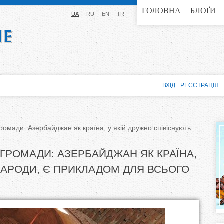
Jump to navigation
ГОЛОВНА
БЛОҐИ
UA
RU
EN
TR
ВХІД
РЕЄСТРАЦІЯ
громади: Азербайджан як країна, у якій дружно співіснують
 ГРОМАДИ: АЗЕРБАЙДЖАН ЯК КРАЇНА,
 НАРОДИ, Є ПРИКЛАДОМ ДЛЯ ВСЬОГО