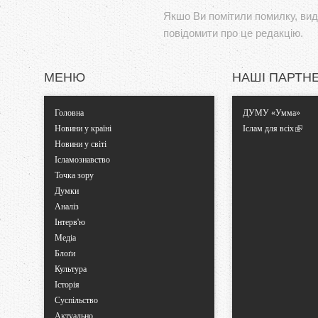
Якшо Ви помітили помилку, виді
повідомити про це редакцію.
МЕНЮ
НАШІ ПАРТН
Головна
ДУМУ «Умма»
Новини у країні
Іслам для всіх
Новини у світі
Ісламознавство
Точка зору
Думки
Аналіз
Інтерв'ю
Медіа
Блоґи
Культура
Історія
Суспільство
Актуально