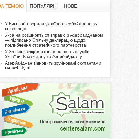
в
ЗА ТЕМОЮ
ПОПУЛЯРНІ
НОВЕ
а
а
У Києві обговорили україно-азербайджанську
ф
співпрацю
к
Україна розширить співпрацю з Азербайджаном
т
о
— підписано Спільну декларацію щодо
и
поглиблення стратегічного партнерства
У Харкові відкрили сквер на честь дружби
р
в
України, Казахстану та Азербайджану
н
Азербайджан відновить зруйновані окупантами
м
а
мечеті Шуші
в
а
к
л
а
д
к
а