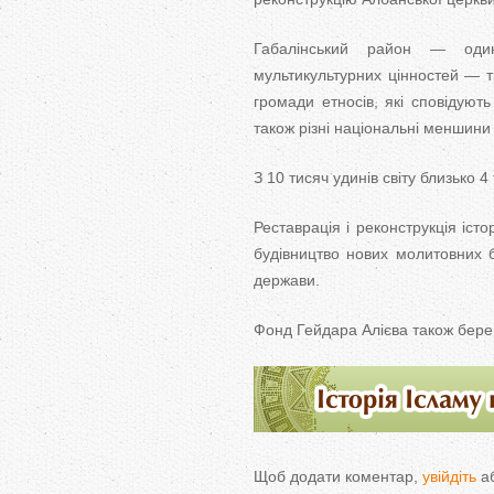
Габалінський район — один
мультикультурних цінностей — три
громади етносів, які сповідують 
також різні національні меншини 
З 10 тисяч удинів світу близько 
Реставрація і реконструкція істо
будівництво нових молитовних 
держави.
Фонд Гейдара Алієва також бере б
Щоб додати коментар,
увійдіть
а