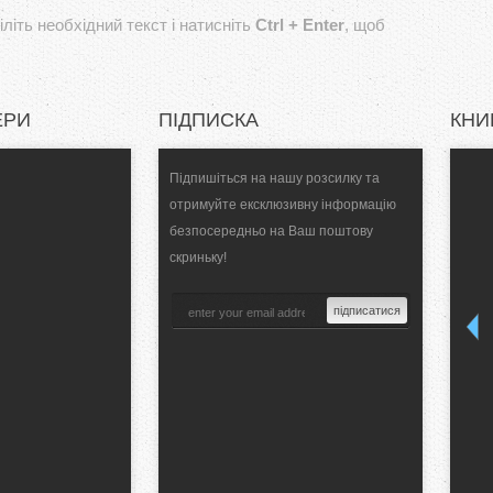
літь необхідний текст і натисніть
Ctrl + Enter
, щоб
ЕРИ
ПІДПИСКА
КНИ
Підпишіться на нашу розсилку та
отримуйте ексклюзивну інформацію
безпосередньо на Ваш поштову
скриньку!