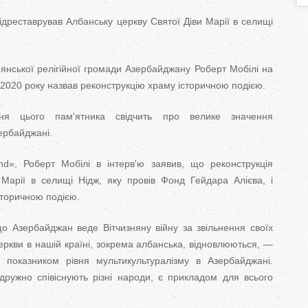
T
ідреставрував Албанську церкву Святої Діви Марії в селищі
a
b
янської релігійної громади Азербайджану Роберт Мобілі на
 2020 року назвав реконструкцію храму історичною подією.
s
ня цього пам'ятника свідчить про велике значення
ербайджані.
d», Роберт Мобілі в інтерв'ю заявив, що реконструкція
 Марії в селищі Нідж, яку провів Фонд Гейдара Алієва, і
історичною подією.
о Азербайджан веде Вітчизняну війну за звільнення своїх
еркви в нашій країні, зокрема албанська, відновлюються, —
показником рівня мультикультуралізму в Азербайджані.
дружно співіснують різні народи, є прикладом для всього