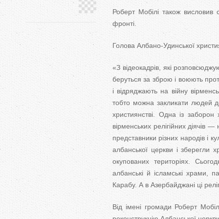
Роберт Мобілі також висловив с
фронті.
Голова Албано-Удинської христия
«З відеокадрів, які розповсюджу
беруться за зброю і воюють про
і відряджають на війну вірменськ
тобто можна закликати людей до 
християнстві. Одна із заборон
вірменських релігійних діячів —
представники різних народів і к
албанської церкви і зберегли х
окупованих територіях. Сього
албанські й ісламські храми, па
Карабу. А в Азербайджані ці рел
Від імені громади Роберт Мобіл
реконструкцію Албанської церкви