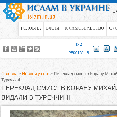
Jump to navigation
U
ГОЛОВНА
БЛОҐИ
ІСЛАМОЗНАВСТВО
СУ
ВХІД
РЕЄСТРАЦІЯ
Головна
>
Новини у світі
>
Переклад смислів Корану Михай
Туреччині
В
ПЕРЕКЛАД СМИСЛІВ КОРАНУ МИХАЙ
и
ВИДАЛИ В ТУРЕЧЧИНІ
є