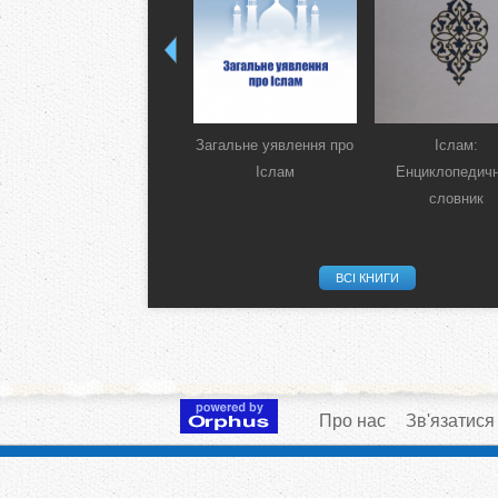
Загальне уявлення про
Іслам:
Іслам
Енциклопедич
словник
ВСІ КНИГИ
Про нас
Зв'язатися