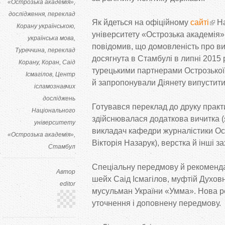
«Острозька академія»
дослідження
переклад
Як
йдеться на
офіційному
сайті
На
Корану українською
університету
«
Острозька академія
»
українська мова
повідомив, що
домовленість про в
Туреччина
переклад
досягнута в
Стамбулі в
липні 2015 
Корану
Коран
Саід
турецькими партнерами Острозької а
Ісмагілов
Центр
й
запропонували Діянету випустити
ісламознавчих
досліджень
Готувався переклад до
друку практ
Національного
здійснювалася додаткова вичитка (
університету
викладач кафедри журналістики Ост
«Острозька академія»
Вікторія Назарук), верстка й
інші за
Стамбул
Спеціальну передмову й
рекоменд
Автор
шейх Саід Ісмагілов, муфтій Духов
editor
мусульман України
«
Умма
»
. Нова р
уточнення і доповнену передмову.