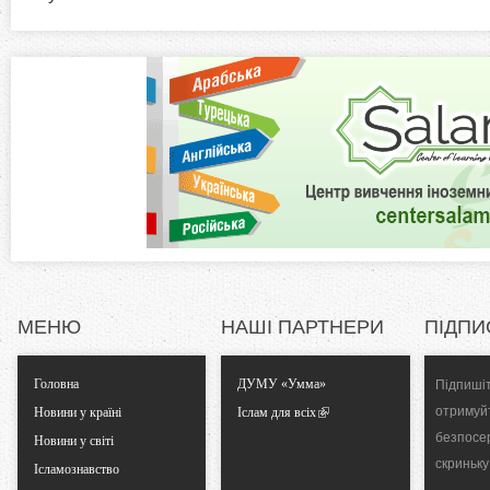
а
z
в
к
o
л
а
n
д
к
t
а
)
a
l
МЕНЮ
НАШІ ПАРТНЕРИ
ПІДПИ
T
Головна
ДУМУ «Умма»
Підпишіт
a
отримуй
Новини у країні
Іслам для всіх
безпосе
b
Новини у світі
скриньку
Ісламознавство