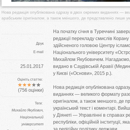
Нова редакція опублікована одразу в двох окремих виданнях — ве
арабським оригіналом, а також меншого, де представлено лише укр
На
початку січня в
Туреччині завер
редакції перекладу смислів Корану
Друк
здійсненого головою Центру іслам
E-mail
Національного університету
«
Остро
Михайлом Якубовичем. Нагадаємо,
25.01.2017
видано в
Саудівській Аравії (Медина
у
Києві (
«
Основи
»
, 2015 р.).
Оцініть статтю:
Нова редакція опублікована одразу
(
756
оцінки)
виданнях
—
великого формату раз
оригіналом, а
також меншого, де
п
Теги:
український текст і коментарі. Ви
Михайло Якубович
у
Діянеті
—
Управлінні в
справах ре
Національний
республіки, офіційній інституції, як
університет
за
релігійну політику держави.