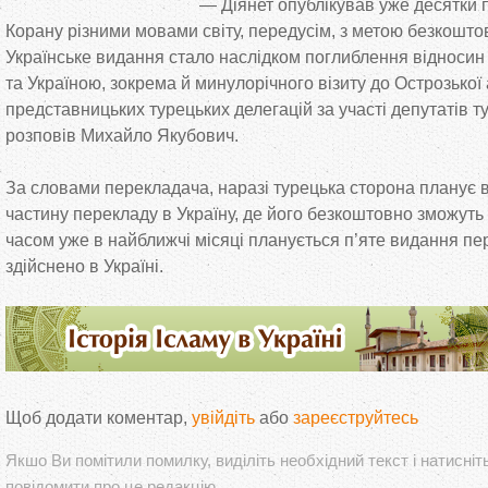
—
Діянет опублікував уже десятки 
Корану різними мовами світу, передусім, з
метою безкошто
Українське видання стало наслідком поглиблення відносин
та
Україною, зокрема й
минулорічного візиту до
Острозької 
представницьких турецьких делегацій за
участі депутатів 
розповів Михайло Якубович.
За
словами перекладача, наразі турецька сторона планує 
частину перекладу в
Україну, де
його безкоштовно зможуть о
часом уже в
найближчі місяці планується п’яте видання пе
здійснено в
Україні.
Щоб додати коментар,
увійдіть
або
зареєструйтесь
Якшо Ви помітили помилку, виділіть необхідний текст і натисніт
повідомити про це редакцію.