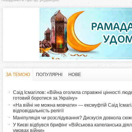
ЗА ТЕМОЮ
ПОПУЛЯРНІ
НОВЕ
H
(
а
Саід Ісмагілов: «Війна оголила справжні цінності люде
o
к
готовий боротися за Україну»
т
«На війні не можна мовчати» — ексмуфтій Саід Ісмагіл
r
відповідальність релігії
и
Маніпуляція чи розслідування? Дискусія довкола сю
в
i
У Києві відбувся брифінг «Військова капеланська діял
н
умовах війни»