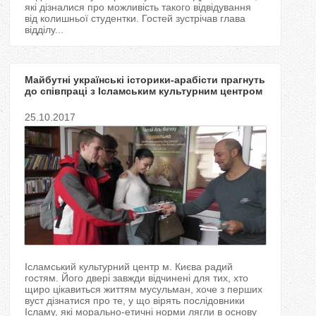
які дізналися про можливість такого відвідування
від колишньої студентки. Гостей зустрічав глава
відділу...
Майбутні українські історики-арабісти прагнуть
до співпраці з Ісламським культурним центром
столиці
25.10.2017
Ісламський культурний центр м. Києва радий
гостям. Його двері завжди відчинені для тих, хто
щиро цікавиться життям мусульман, хоче з перших
вуст дізнатися про те, у що вірять послідовники
Ісламу, які морально-етичні норми лягли в основу