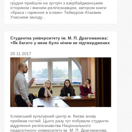
грудня прийшли на зустріч з азербайджанським
істориком і вченим-релігієзнавцем, автором книги
«Краса і гармонія в ісламі» Теймуром Атаєвим.
Учасники заходу...
Студентка університету ім. М. П. Драгоманова:
«Як багато у мене було нічим не підтверджених
стереотипів про Іслам і мусульман!»
20.11.2017
Ісламський культурний центр м. Києва знову
приймав гостей. Цього разу тут побували студенти
відділення релігієзнавства Національного
педагогічного університету ім. М. П. Драгоманова,