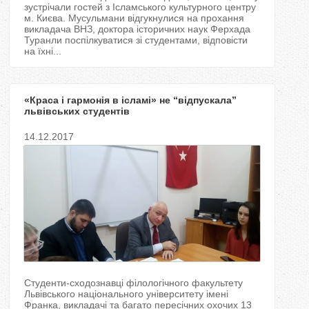
T
зустрічали гостей з Ісламського культурного центру
м. Києва. Мусульмани відгукнулися на прохання
викладача ВНЗ, доктора історичних наук Ферхада
a
Туранли поспілкуватися зі студентами, відповісти
на їхні...
b
s
«Краса і гармонія в ісламі» не “відпускала”
львівських студентів
14.12.2017
Студенти-сходознавці філологічного факультету
Львівського національного університету імені
Франка, викладачі та багато пересічних охочих 13