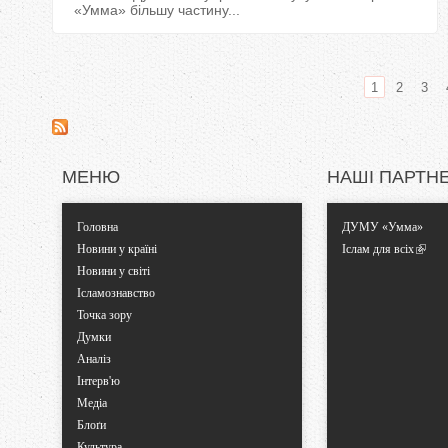
«Умма» більшу частину...
1
2
3
С
т
МЕНЮ
НАШІ ПАРТН
о
Головна
ДУМУ «Умма»
р
Новини у країні
Іслам для всіх
Новини у світі
і
Ісламознавство
Точка зору
н
Думки
Аналіз
к
Інтерв'ю
Медіа
и
Блоґи
Культура