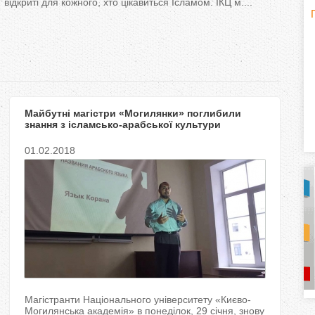
відкриті для кожного, хто цікавиться Ісламом. ІКЦ м....
H
(
o
r
Майбутні магістри «Могилянки» поглибили
i
знання з ісламсько-арабської культури
z
01.02.2018
o
n
t
a
l
)
Магістранти Національного університету «Києво-
Могилянська академія» в понеділок, 29 січня, знову