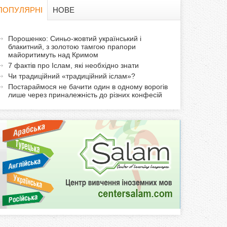
в
ПОПУЛЯРНІ
НОВЕ
а
а
Порошенко: Синьо-жовтий український і
ф
блакитний, з золотою тамгою прапори
к
майоритимуть над Кримом
т
о
7 фактів про Іслам, які необхідно знати
и
Чи традиційний «традиційний іслам»?
р
в
Постараймося не бачити один в одному ворогів
лише через приналежність до різних конфесій
н
м
а
в
а
к
л
а
д
к
а