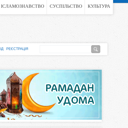
ІСЛАМОЗНАВСТВО
СУСПІЛЬСТВО
КУЛЬТУРА
П
ІД
РЕЄСТРАЦІЯ
о
П
ш
о
у
к
ш
у
к
о