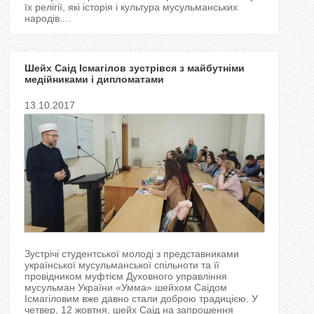
їх релігії, які історія і культура мусульманських
народів....
Шейх Саід Ісмагілов зустрівся з майбутніми
медійниками і дипломатами
13.10.2017
Зустрічі студентської молоді з представниками
української мусульманської спільноти та її
провідником муфтієм Духовного управління
мусульман України «Умма» шейхом Саідом
Ісмагіловим вже давно стали доброю традицією. У
четвер, 12 жовтня, шейх Саід на запрошення