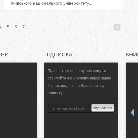
Київського національного університету...
4
5
6
7
ЕРИ
ПІДПИСКА
КНИ
Підпишіться на нашу розсилку та
отримуйте ексклюзивну інформацію
безпосередньо на Ваш поштову
скриньку!