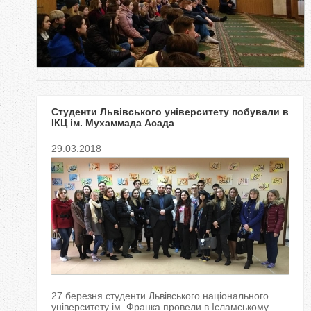
у
т
Студенти Львівського університету побували в
ІКЦ ім. Мухаммада Асада
29.03.2018
27 березня студенти Львівського національного
університету ім. Франка провели в Ісламському