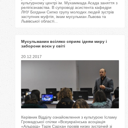
культурному центрі ім. Мухаммада Асада заняття з
релігієзнавства. В супроводі асистента кафедри
ЛНУ Богдани Сипко групу молодих людей зустрів
заступник муфтія, імам мусульман Львова та
Львівської області...
Мусульманин всіляко сприяє ідеям миру і
заборони воєн у світі
20.12.2017
Керівник Відділу ознайомлення з культурою Ісламу
Громадської спілки «Всеукраїнська асоціація
«Альраід» Тарік Сархан провів низку зустрічей зі