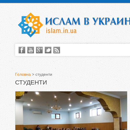
Головна
>
студенти
СТУДЕНТИ
В
и
є
т