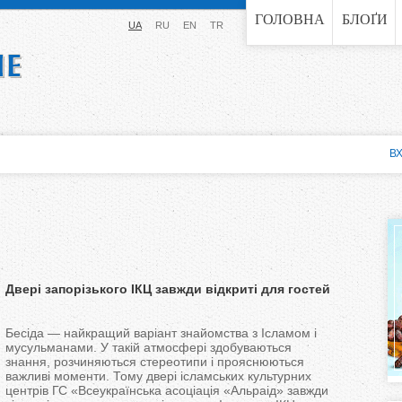
Jump to navigation
ГОЛОВНА
БЛОҐИ
UA
RU
EN
TR
ВХ
Двері запорізького ІКЦ завжди відкриті для гостей
Бесіда — найкращий варіант знайомства з Ісламом і
мусульманами. У такій атмосфері здобуваються
знання, розчиняються стереотипи і прояснюються
важливі моменти. Тому двері ісламських культурних
центрів ГС «Всеукраїнська асоціація «Альраід» завжди