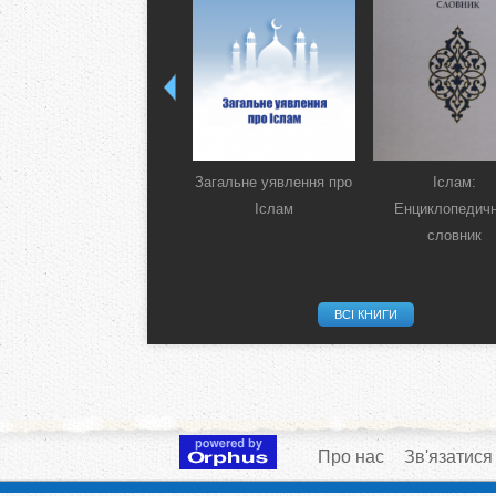
Загальне уявлення про
Іслам:
Іслам
Енциклопедич
словник
ВСІ КНИГИ
Про нас
Зв'язатися