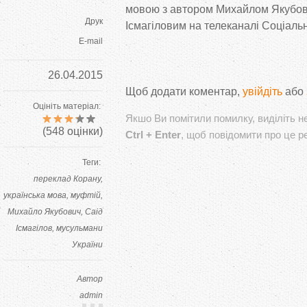
мовою з автором Михайлом Якубов
л
Друк
Ісмагіловим на телеканалі Соціальн
E-mail
о
26.04.2015
в
Щоб додати коментар,
увійдіть
або
Оцініть матеріал:
т
Якшо Ви помітили помилку, виділіть не
(
548
оцінки)
Ctrl + Enter
, щоб повідомити про це р
а
Теги:
переклад Корану
М
українська мова
муфтій
Михайло Якубович
Саід
и
Ісмагілов
мусульмани
України
х
а
Автор
admin