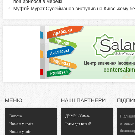
i
поширилося в мережі
н
Муфтій Мурат Сулейманов виступив на Київському б
а
ч
z
в
к
o
л
а
n
д
к
t
а
)
a
l
МЕНЮ
НАШІ ПАРТНЕРИ
ПІДПИ
T
Головна
ДУМУ «Умма»
Підпишіт
a
отримуй
Новини у країні
Іслам для всіх
безпосе
b
Новини у світі