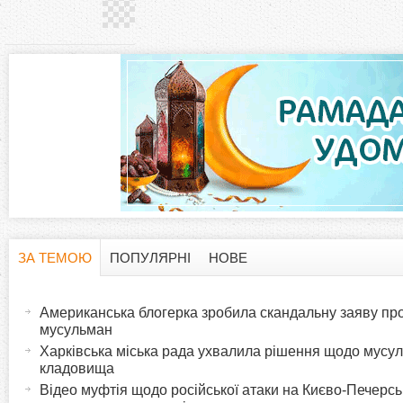
й
л
о
Я
к
у
ЗА ТЕМОЮ
ПОПУЛЯРНІ
НОВЕ
б
H
(
а
о
Американська блогерка зробила скандальну заяву про
o
к
мусульман
т
Харківська міська рада ухвалила рішення щодо мусу
в
r
кладовища
и
Відео муфтія щодо російської атаки на Києво-Печерс
в
и