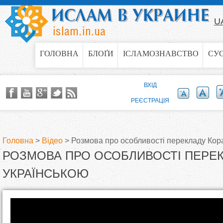
Jump to navigation
U
ГОЛОВНА
БЛОҐИ
ІСЛАМОЗНАВСТВО
СУ
ВХІД
РЕЄСТРАЦІЯ
Головна
>
Відео
>
Розмова про особливості перекладу Кор
РОЗМОВА ПРО ОСОБЛИВОСТІ ПЕРЕК
В
УКРАЇНСЬКОЮ
и
є
С