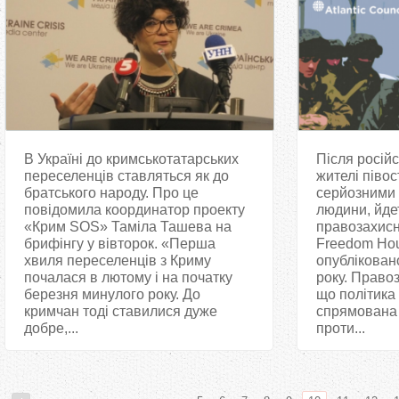
В Україні до кримськотатарських
Після російс
переселенців ставляться як до
жителі півос
братського народу. Про це
серйозними
повідомила координатор проекту
людини, йдет
«Крим SOS» Таміла Ташева на
правозахисно
брифінгу у вівторок. «Перша
Freedom Hou
хвиля переселенців з Криму
опублікован
почалася в лютому і на початку
року. Право
березня минулого року. До
що політика
кримчан тоді ставилися дуже
спрямована
добре,...
проти...