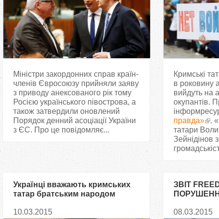
Міністри закордонних справ країн-
Кримські та
членів Євросоюзу прийняли заяву
в роковину а
з приводу анексованого рік тому
вийдуть на а
Росією українського півострова, а
окупантів. 
також затвердили оновлений
інформресу
Порядок денний асоціації України
правда»
. 
з ЄС. Про це повідомляє...
татари Воли
Зейнідінов 
громадськіст
Українці вважають кримських
ЗВІТ FREE
татар братським народом
ПОРУШЕНН
КРИМУ
10.03.2015
08.03.2015