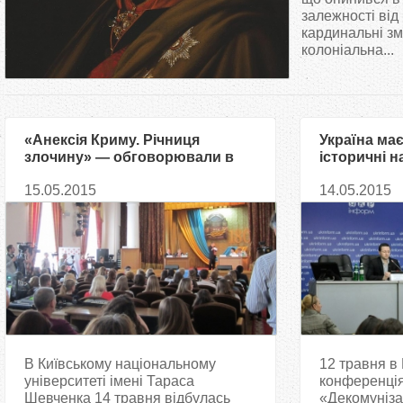
т
залежності від 
кардинальні зм
колоніальна...
у
т
«Анексія Криму. Річниця
Україна ма
злочину» — обговорювали в
історичні 
університеті Шевченка
пунктів
15.05.2015
14.05.2015
В Київському національному
12 травня в 
університеті імені Тараса
конференція
Шевченка 14 травня відбулась
«Декомуніза