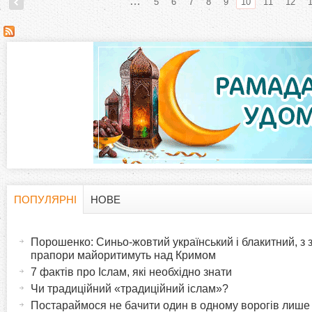
…
5
6
7
8
9
10
11
12
С
т
о
р
і
н
ПОПУЛЯРНІ
НОВЕ
H
(
к
а
Порошенко: Синьо-жовтий український і блакитний, з
o
к
прапори майоритимуть над Кримом
и
т
7 фактів про Іслам, які необхідно знати
r
и
Чи традиційний «традиційний іслам»?
в
Постараймося не бачити один в одному ворогів лише