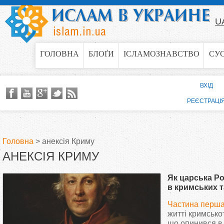
Jump to navigation
U
ГОЛОВНА
БЛОҐИ
ІСЛАМОЗНАВСТВО
СУ
ВХІД
РЕЄСТРАЦІ
Головна
>
анексія Криму
АНЕКСІЯ КРИМУ
В
Як царська Р
и
в кримських т
анексії Криму
Частина перш
є
житті кримсько
що опинився в 