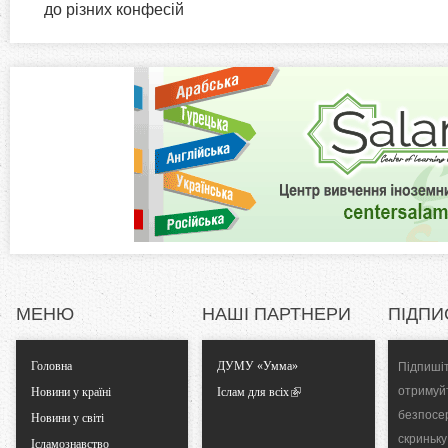
i
до різних конфесій
н
а
z
в
к
o
л
а
n
д
к
t
а
)
a
l
МЕНЮ
НАШІ ПАРТНЕРИ
ПІДПИ
T
Головна
ДУМУ «Умма»
Підпишіт
a
отримуй
Новини у країні
Іслам для всіх
безпосе
Новини у світі
b
скриньку
Ісламознавство