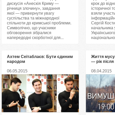
дискусія «Анескія Криму —
крок до від
річниця злочину», завдання
історичної т
якої — привернути увагу
взяли участ
суспільства та міжнародної
інформаційн
спільноти до кримської проблеми.
Сергій Кост
Символічно, що учасники
начальника 
обговорення зібралися
Українського
напередодні скорботної для...
національної
Ахтем Сеітаблаєв: Бути єдиним
Життя мусу
народом
— рік після
06.05.2015
08.04.2015