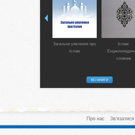
Загальне уявлення про
Іслам:
Іслам
Енциклопедич
словник
ВСІ КНИГИ
Про нас
Зв'язатися