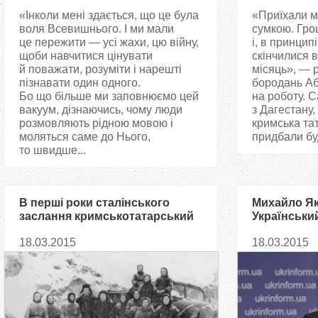
«Інколи мені здається, що це була
«Приїхали м
воля Всевишнього. І ми мали
сумкою. Гро
це пережити — усі жахи, цю війну,
і, в принцип
щоби навчитися цінувати
скінчилися 
й поважати, розуміти і нарешті
місяць», — 
пізнавати один одного.
бородань Аб
Бо що більше ми заповнюємо цей
на роботу. 
вакуум, дізнаючись, чому люди
з Дагестану,
розмовляють рідною мовою і
кримська та
моляться саме до Нього,
придбали буд
то швидше...
В перші роки сталінського
Михайло Як
заслання кримськотатарський
Український
народ втратив майже половину
реальност
18.03.2015
18.03.2015
своєї чисельності