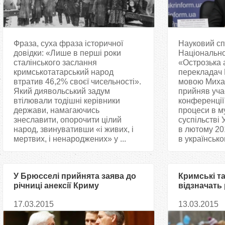
Фраза, суха фраза історичної
Науковий сп
довідки: «Лише в перші роки
Національно
сталінського заслання
«Острозька 
кримськотатарський народ
перекладач 
втратив 46,2% своєї чисельності».
мовою Миха
Який диявольський задум
прийняв учас
втілювали тодішні керівники
конференції
держави, намагаючись
процеси в м
знеславити, опорочити цілий
суспільстві 
народ, звинувативши «і живих, і
в лютому 20
мертвих, і ненароджених» у ...
в українсько
У Брюсселі прийнята заява до
Кримські т
річниці анексії Криму
відзначать 
півострова
17.03.2015
13.03.2015