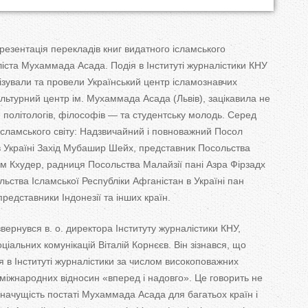
T
a
презентація перекладів книг видатного ісламського
b
іста Мухаммада Асада. Подія в Інституті журналістики КНУ
нізували та провели Український центр ісламознавчих
s
ультурний центр ім. Мухаммада Асада (Львів), зацікавила не
в, політологів, філософів — та студентську молодь. Серед
ісламського світу: Надзвичайний і повноважний Посол
в Україні Захід Мубашир Шейх, представник Посольства
сем Кхудер, радниця Посольства Малайзії пані Азра Фірзадх
ьства Ісламської Республіки Афганістан в Україні пан
редставники Індонезії та інших країн.
звернувся в. о. директора Інституту журналістики КНУ,
ціальних комунікацій Віталій Корнєєв. Він зізнався, що
я в Інституті журналістики за числом високоповажних
у міжнародних відносин «вперед і надовго». Це говорить не
о значущість постаті Мухаммада Асада для багатьох країн і