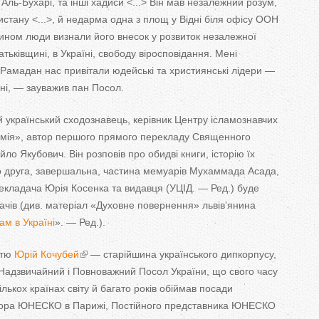
 Аль-Бухарі, та інші хадиси <...> Він мав незалежний розум,
тану <...>, й недарма одна з площ у Відні біля офісу ООН
чином люди визнали його внесок у розвиток незалежної
тьківщині, в Україні, свободу віросповідання. Мені
 Рамадан нас привітали юдейські та християнські лідери —
ні, — зауважив пан Посол.
ий український сходознавець, керівник Центру ісламознавчих
емія», автор першого прямого перекладу Священного
о Якубович. Він розповів про обидві книги, історію їх
о друга, завершальна, частина мемуарів Мухаммада Асада,
екладача Юрія Косенка та видавця (УЦІД. — Ред.) буде
ачів (див. матеріал «Духовне повернення» львів’янина
ам в Україні
». — Ред.).
стю
Юрій Кочубей
— старійшина українського дипкорпусу,
 Надзвичайний і Повноважний Посол України, що свого часу
лькох країнах світу й багато років обіймав посади
тора ЮНЕСКО в Парижі, Постійного представника ЮНЕСКО