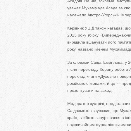
Асадові. На ній, зокрема, виступ
уважає Мухаммада Асада за свого
належало Австро-Угорській імпер
Керівник УЦІД також нагадав, щ
2013 року збірку «Випереджаючи
вирішила вшанувати його пам’ять
року, названо іменем Мухаммад
За словами Саіда Ісмагілова, у 
після перекладу Корану роботи 
переклад книги «Духовне поверне
російською мовами, й це — предм
презентували на заході.
Модератор зустрічі, представник
Саідахметов зауважив, що Мухам
країн, глибоко занурювався в їхн
надзвичайним журналістським хи