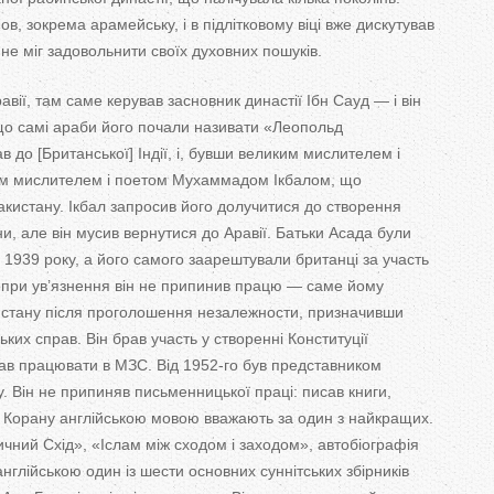
ов, зокрема арамейську, і в підлітковому віці вже дискутував
не міг задовольнити своїх духовних пошуків.
вії, там саме керував засновник династії Ібн Сауд — і він
 що самі араби його почали називати «Леопольд
в до [Британської] Індії, і, бувши великим мислителем і
им мислителем і поетом Мухаммадом Ікбалом, що
кистану. Ікбал запросив його долучитися до створення
и, але він мусив вернутися до Аравії. Батьки Асада були
 1939 року, а його самого заарештували британці за участь
 попри ув’язнення він не припинив працю — саме йому
стану після проголошення незалежности, призначивши
ких справ. Він брав участь у створенні Конституції
чав працювати в МЗС. Від 1952-го був представником
 Він не припиняв письменницької праці: писав книги,
д Корану англійською мовою вважають за один з найкращих.
ний Схід», «Іслам між сходом і заходом», автобіографія
нглійською один із шести основних суннітських збірників