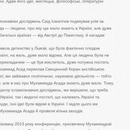
ні. Адже його ідеї, мистецькі, філософські, літературні
мознавчих досліджень Саід Ісмагілов подякував усім за
да — людини, про яку ще мало знають в Україні, але дуже
багатьох країнах — від Австрії до Пакистану, й нагадав:
вела дитинство у Львові, що була фактично плодом
країні, на жаль, дуже мало відома. Але ця людина була не
перекладачем — це був мислитель, дуже потужна постать
Мухаммад Асад переклав Священний Коран англійською
ої; він займався політичною, науковою діяльністю — тобто
, але в нас про Мухаммада Асада знають дуже мало. Тому,
центр ісламознавчих досліджень, ми вирішили, що треба
Україні, так і видатні постаті, що належать Україні та
уди, їхні ідеї були відомі в Україні. І задля цього ми
Мухаммада Асада й провели кілька заходів.
анізовану 2013 року конференцію, присвячену Мухаммадові