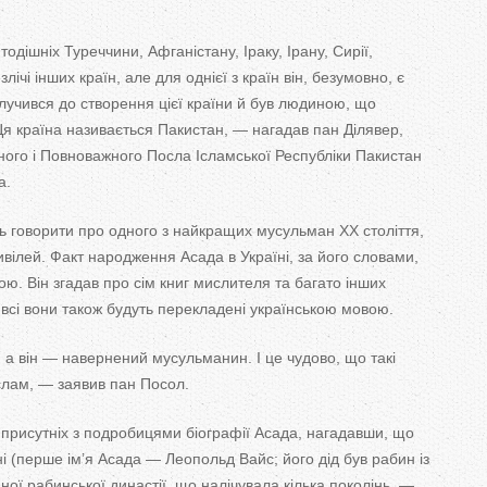
дішніх Туреччини, Афганістану, Іраку, Ірану, Сирії,
лічі інших країн, але для однієї з країн він, безумовно, є
лучився до створення цієї країни й був людиною, що
я країна називається Пакистан, — нагадав пан Ділявер,
ого і Повноважного Посла Ісламської Республіки Пакистан
а.
ь говорити про одного з найкращих мусульман XX століття,
ілей. Факт народження Асада в Україні, за його словами,
ою. Він згадав про сім книг мислителя та багато інших
 всі вони також будуть перекладені українською мовою.
а він — навернений мусульманин. І це чудово, що такі
слам, — заявив пан Посол.
рисутніх з подробицями біографії Асада, нагадавши, що
і (перше ім’я Асада — Леопольд Вайс; його дід був рабин із
ої рабинської династії, що налічувала кілька поколінь. —