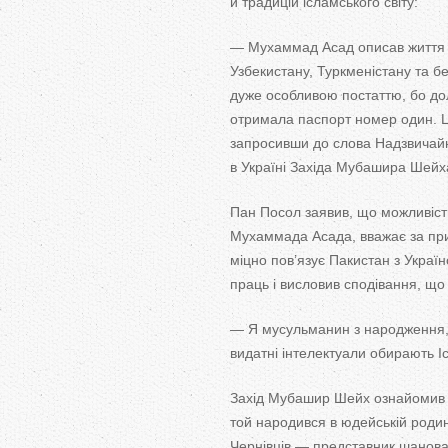
й традицій ісламського світу:
— Мухаммад Асад описав життя то
Узбекистану, Туркменістану та без
дуже особливою постаттю, бо до
отримала паспорт номер один. Ц
запросивши до слова Надзвичайн
в Україні Західа Мубашира Шейх
Пан Посол заявив, що можливіст
Мухаммада Асада, вважає за прив
міцно пов’язує Пакистан з Україн
праць і висловив сподівання, що
— Я мусульманин з народження, 
видатні інтелектуали обирають І
Захід Мубашир Шейх ознайомив п
той народився в юдейській родин
Чернівців — представник шанован