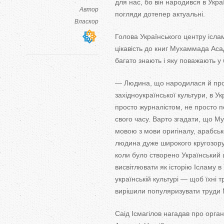
для нас, бо він народився в Украї
Автор
погляди дотепер актуальні.
Власкор
Голова Українського центру ісла
цікавість до книг Мухаммада Аса
багато знають і яку поважають у 
— Людина, що народилася й про
західноукраїнської культури, в У
просто журналістом, не просто 
свого часу. Варто згадати, що 
мовою з мови оригіналу, арабськ
людина дуже широкого кругозору
коли було створено Український 
висвітлювати як історію Ісламу в 
українській культурі — щоб їхні тр
вирішили популяризувати труди 
Саід Ісмагілов нагадав про орг