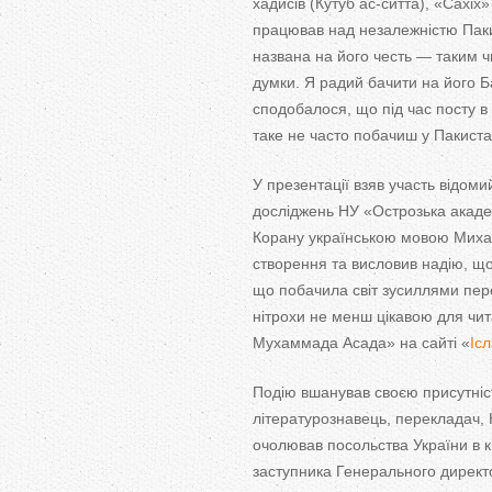
хадисів (Кутуб ас-ситта), «Сахіх»
працював над незалежністю Пакис
названа на його честь — таким 
думки. Я радий бачити на його Ба
сподобалося, що під час посту в
таке не часто побачиш у Пакиста
У презентації взяв участь відом
досліджень НУ «Острозька акад
Корану українською мовою Михайл
створення та висловив надію, щ
що побачила світ зусиллями пер
нітрохи не менш цікавою для чит
Мухаммада Асада» на сайті «
Ісл
Подію вшанував своєю присутні
літературознавець, перекладач,
очолював посольства України в кі
заступника Генерального дирек