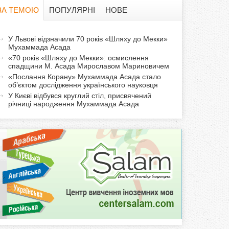
в
ЗА ТЕМОЮ
ПОПУЛЯРНІ
НОВЕ
а
а
У Львові відзначили 70 років «Шляху до Мекки»
ф
Мухаммада Асада
к
«70 років «Шляху до Мекки»: осмислення
т
о
спадщини М. Асада Мирославом Мариновичем
и
«Послання Корану» Мухаммада Асада стало
об’єктом дослідження українського науковця
р
в
У Києві відбувся круглий стіл, присвячений
н
річниці народження Мухаммада Асада
м
а
в
а
к
л
а
д
к
а