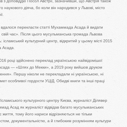
ив з доповіддю Посол Австрії, зазначивши, що Австрія також
 наукового діяча, бо коли він народився у Львові, місто
ії.
о вдалося перекласти статті Мухаммада Асада й видати
 свій час». Після цього мусульманська громада Львова
: ісламський культурний центр, відкритий у цьому місті 2015
а Асада.
2016 році здійснено переклад українською найвідомішої
Асада — «Шлях до Мекки», а 2019 року вийшов друком
ння». Першу ніколи не перекладали ні українською, ні
ет особливої гордости УЦІД. Обидві книги та інші праці
 Ісламського культурного центру Києва, журналіст Ділявер
мад Асад як журналіст відвідав багато мусульманських
є життя, тому його нариси відрізняються не тільки
стом, документальністю, а й глибоким розумінням культури