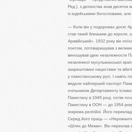
Ред.), з дитинства знав десяток м
із юдейськими богословами, але 
— Коли він у подорожах досяг Ара
став такий близьким до короля,
Аравійський». 1932 року він поїха
поетом, потоваришував з велик
виношував ідею незалежности Па
незалежної мусульманської країн
заарештовані нацистами та вбиті
у пакистанському русі. І навіть
видали найперший паспорт Паки
очільником Департаменту ісламсь
Пакистану в 1949 році, потім по
Пакистану в ООН — до 1954 року.
зокрема релігійні. Його перекла
Серед його праць — «Неромантич
«Шлях до Мекки». Він переклав а