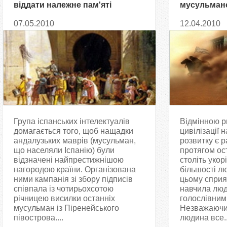
віддати належне пам'яті
мусульманс
мусульман
07.05.2010
12.04.2010
Група іспанських інтелектуалів
Відмінною р
домагається того, щоб нащадки
цивілізації н
андалузьких маврів (мусульман,
розвитку є р
що населяли Іспанію) були
протягом ос
відзначені найпрестижнішою
століть укор
нагородою країни. Організована
більшості л
ними кампанія зі збору підписів
цьому сприя
співпала із чотирьохсотою
навчила люд
річницею висилки останніх
голослівним
мусульман із Піренейського
Незважаючи 
півострова....
людина все..