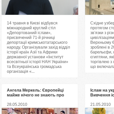
14 травня в Києві відбувся
Східне узб
міжнародний круглий стіл
протягом ст
«Депортований іслам»,
зв'язки з рі
присвячений 71-й річниці
цивілізаціям
депортації кримськотатарського
Верхньому Є
народу. Організували захід відділ
зроблені в 2
історії країн Азії та Африки
барельєфи, 
державної установи «Інститут
єгиптяни, я
всесвітньої історії НАН України»
торгівлею з
та Всеукраїнська громадська
що включала 
організація «...
Ангела Меркель: Європейці
Іслам на ук
майже нічого не знають про
Вивчення іс
ісламську цивілізацію
28.05.2010
21.05.2010