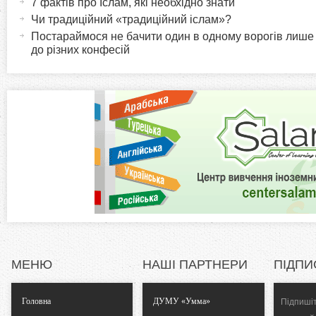
7 фактів про Іслам, які необхідно знати
r
и
Чи традиційний «традиційний іслам»?
в
Постараймося не бачити один в одному ворогів лише
i
до різних конфесій
н
а
z
в
к
o
л
а
n
д
к
t
а
)
a
l
МЕНЮ
НАШІ ПАРТНЕРИ
ПІДПИ
T
Головна
ДУМУ «Умма»
Підпишіт