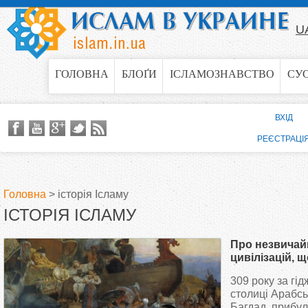
Jump to navigation
U
ГОЛОВНА
БЛОҐИ
ІСЛАМОЗНАВСТВО
СУ
ВХІД
РЕЄСТРАЦІ
Головна
>
історія Ісламу
ІСТОРІЯ ІСЛАМУ
В
Про незвичайн
и
цивілізацій, 
річки Ітиль 31
309 року за гід
є
столиці Арабсь
Багдад, прибул