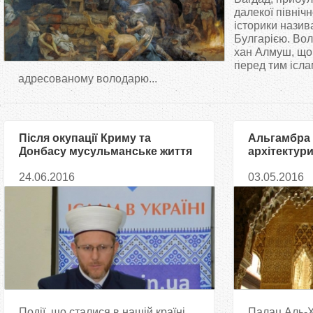
т
далекої північн
історики нази
Булгарією. Вол
у
хан Алмуш, що
перед тим ісла
т
адресованому володарю...
Після окупації Криму та
Альгамбра 
Донбасу мусульманське життя
архітектур
країни повністю зруйноване, —
мусульман
24.06.2016
03.05.2016
шейх Саід Ісмагілов
Події, що сталися в нашій країні
Палац Аль-Х