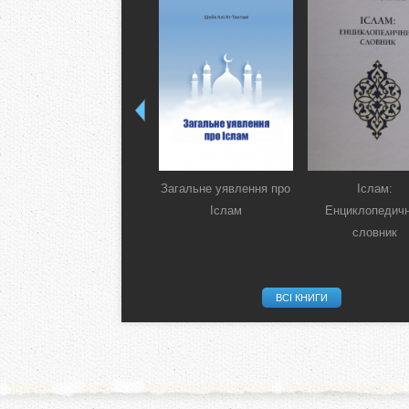
Загальне уявлення про
Іслам:
Іслам
Енциклопедич
словник
ВСІ КНИГИ