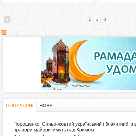
1
2
3
С
т
о
р
і
н
ПОПУЛЯРНІ
НОВЕ
H
(
к
а
Порошенко: Синьо-жовтий український і блакитний, з
o
к
прапори майоритимуть над Кримом
и
т