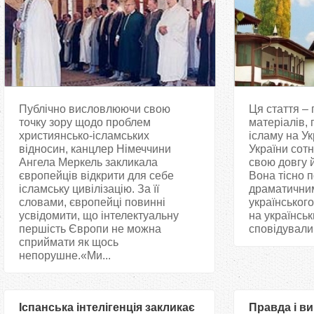
Публічно висловлюючи свою
Ця стаття – 
точку зору щодо проблем
матеріалів, 
християнсько-ісламських
ісламу на Ук
відносин, канцлер Німеччини
України сотні
Ангела Меркель закликала
свою довгу й
європейців відкрити для себе
Вона тісно п
ісламську цивілізацію. За її
драматичним
словами, європейці повинні
українського
усвідомити, що інтелектуальну
на українсь
першість Європи не можна
сповідували
сприймати як щось
непорушне.«Ми...
Іспанська інтелігенція закликає
Правда і ви