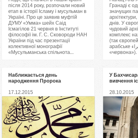
після 2014 року, розпочали новий
Гранаді є од
етап в історії Ісламу і мусульман в
значущих па
Україні. Про це заявив муфтій
архітектури
ДУМУ «Умма» шейх Саід
днів. У євро
Ісмагілов 21 червня в Інституті
чудовий арх
філософії ім. Г. С. Сковороди НАН
комплекс на
України під час презентації
(так європе
колективної монографії
арабське الحمراء аль-хамра −
«Мусульманська спільнота...
«червона»). У
Наближається день
У Бахчисар
народження Пророка
вивчення і
Мухаммада
Криму
17.12.2015
28.10.2015