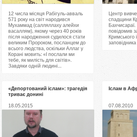
12 числа місяця Рабігуль-авваль
Центр вивче
571 року на світ народився
спадщини Кр
Мухаммад (салляллаху алейхи
Бахчисараї.
васаллям), якому через 40 років
повідомив з
після народження судилося стати
Кримського 
великим Пророком, посланцем до
заповідника 
всього людства, оскільки Аллаг у
Корані мовить: «І послали ми
тебе, як милість для світів».
Завдяки одній людині...
«Депортований іслам»: трагедія
Іслам в Аф
триває донині
18.05.2015
07.08.2010