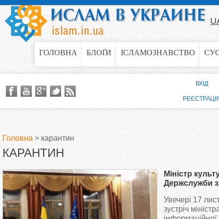
Jump to navigation
U
ГОЛОВНА
БЛОҐИ
ІСЛАМОЗНАВСТВО
СУ
ВХІД
РЕЄСТРАЦІ
Головна
>
карантин
КАРАНТИН
В
Міністр культ
и
Держслужби з
зустрілися з
Увечері 17 лис
є
мусульмансь
зустріч міністр
управлінь
інформаційної 