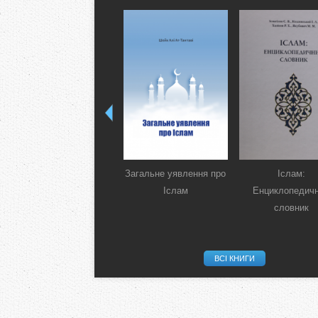
Загальне уявлення про
Іслам:
Іслам
Енциклопедич
словник
ВСІ КНИГИ