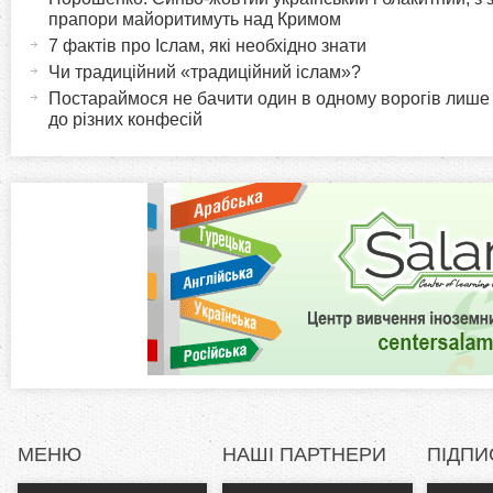
o
к
прапори майоритимуть над Кримом
и
т
7 фактів про Іслам, які необхідно знати
r
и
Чи традиційний «традиційний іслам»?
в
Постараймося не бачити один в одному ворогів лише
i
до різних конфесій
н
а
z
в
к
o
л
а
n
д
к
t
а
)
a
l
МЕНЮ
НАШІ ПАРТНЕРИ
ПІДПИ
T