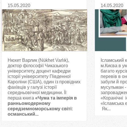
як сезонну проблему»
уроки для д
15.05.2020
14.05.2020
Нюхет Варлик (Nükhet Varlık),
Ісламський 
доктор філософії Чиказького
м.Києва в у
університету, доцент кафедри
багато курсі
історії університету Південної
перевів в о
Кароліни (США), один із провідних
забули й пр
фахівців у галузі історії
мусульман -
середньовічної медицини. Її
запровадже
перша книга
«Чума та імперія в
«Коранічні і
ранньомодерному
«Ісламська 
середземноморському світі:
Як...
османський...