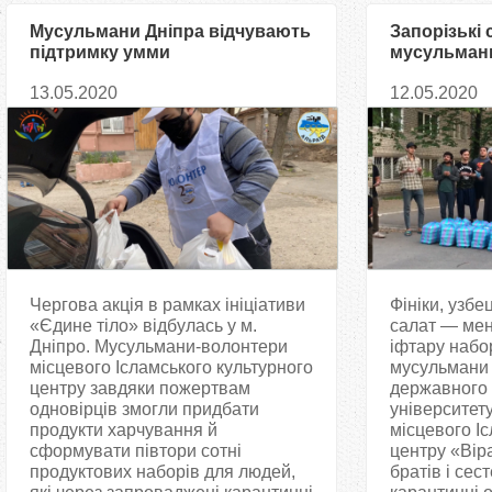
Мусульмани Дніпра відчувають
Запорізькі 
підтримку умми
мусульман
готові іфта
13.05.2020
12.05.2020
Ісламськог
центру «Ві
Чергова акція в рамках ініціативи
Фініки, узбе
«Єдине тіло» відбулась у м.
салат — мен
Дніпро. Мусульмани-волонтери
іфтару набор
місцевого Ісламського культурного
мусульмани 
центру завдяки пожертвам
державного
одновірців змогли придбати
університет
продукти харчування й
місцевого І
сформувати півтори сотні
центру «Вір
продуктових наборів для людей,
братів і сест