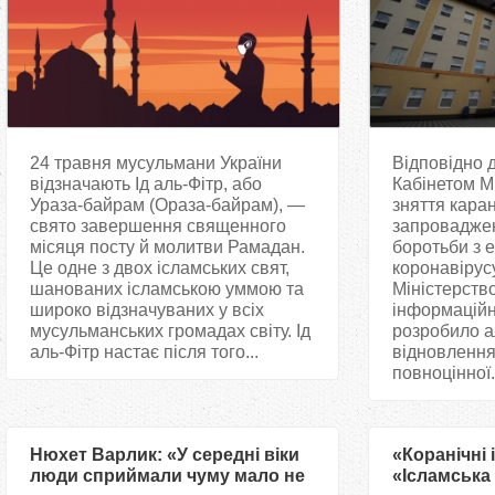
24 травня мусульмани України
Відповідно 
відзначають Ід аль-Фітр, або
Кабінетом Мі
Ураза-байрам (Ораза-байрам), —
зняття кара
свято завершення священного
запроваджен
місяця посту й молитви Рамадан.
боротьби з 
Це одне з двох ісламських свят,
коронавірус
шанованих ісламською уммою та
Міністерство
широко відзначуваних у всіх
інформаційн
мусульманських громадах світу. Ід
розробило а
аль-Фітр настає після того...
відновлення
повноцінної.
Нюхет Варлик: «У середні віки
«Коранічні і
люди сприймали чуму мало не
«Ісламська 