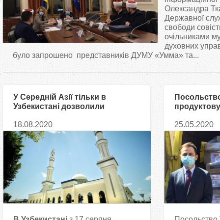
т
Олександра Тк
Державної служ
свободи совіст
у
очільниками м
духовних управ
т
було запрошено представників ДУМУ «Умма» та...
У Середній Азії тільки в
Посольство
Узбекистані дозволили
продуктову
відновити діяльність мечетей
малозабез
18.08.2020
25.05.2020
українськи
В Узбекистані
з 17 серпня
Посольство 