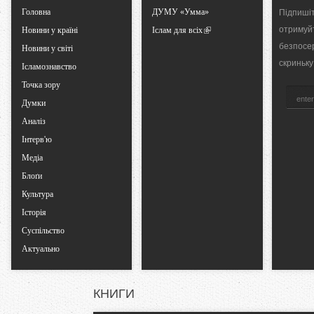
Головна
ДУМУ «Умма»
Підпишіт
a
отримуй
Новини у країні
Іслам для всіх
безпосе
Новини у світі
b
скриньку
Ісламознавство
Точка зору
s
Думки
Аналіз
Інтерв'ю
Медіа
Блоґи
Культура
Історія
Суспільство
Актуально
КНИГИ