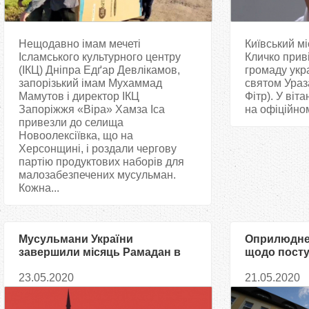
Нещодавно імам мечеті
Київський мі
Ісламського культурного центру
Кличко прив
(ІКЦ) Дніпра Едґар Девлікамов,
громаду укра
запорізький імам Мухаммад
святом Ураз
Мамутов і директор ІКЦ
Фітр). У віт
Запоріжжя «Віра» Хамза Іса
на офіційном
привезли до селища
Новоолексіївка, що на
Херсонщині, і роздали чергову
партію продуктових наборів для
малозабезпечених мусульман.
Кожна...
Мусульмани України
Оприлюдне
завершили місяць Рамадан в
щодо посту
карантині
богослужбо
23.05.2020
21.05.2020
релігійних 