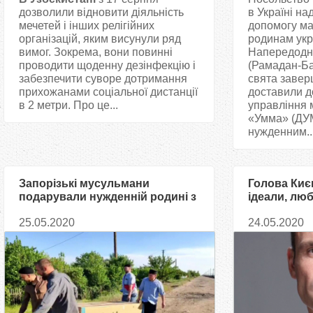
дозволили відновити діяльність
в Україні на
мечетей і інших релігійних
допомогу м
організацій, яким висунули ряд
родинам укр
вимог. Зокрема, вони повинні
Напередодні
проводити щоденну дезінфекцію і
(Рамадан-Ба
забезпечити суворе дотримання
свята заверш
прихожанами соціальної дистанції
доставили д
в 2 метри. Про це...
управління 
«Умма» (ДУМ
нужденним..
Запорізькі мусульмани
Голова Киє
подарували нужденній родині з
ідеали, лю
Новоолексіївки новий
наповнять 
25.05.2020
24.05.2020
холодильник з продуктами