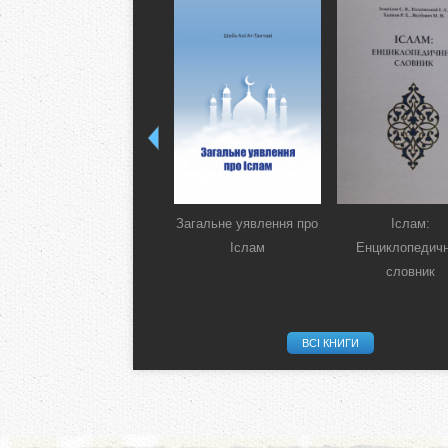
Загальне уявлення про
Іслам:
Іслам
Енциклопедич
словник
ВСІ КНИГИ