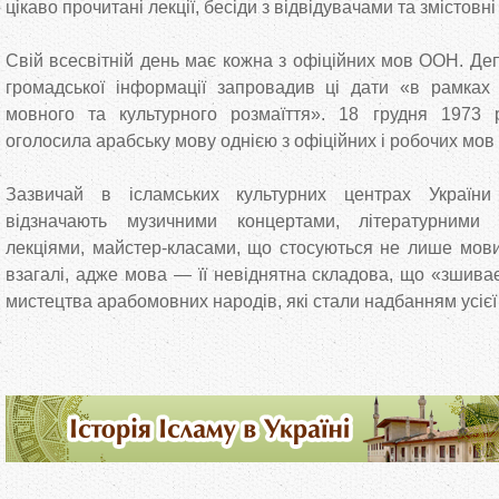
цікаво прочитані лекції, бесіди з відвідувачами та змістовні
Свій всесвітній день має кожна з офіційних мов ООН. Де
громадської інформації запровадив ці дати «в рамках 
мовного та культурного розмаїття». 18 грудня 1973
оголосила арабську мову однією з офіційних і робочих мов 
Зазвичай в ісламських культурних центрах Україн
відзначають музичними концертами, літературними 
лекціями, майстер-класами, що стосуються не лише мови,
взагалі, адже мова — її невіднятна складова, що «зшиває»
мистецтва арабомовних народів, які стали надбанням усієї 