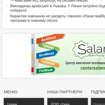
r
— київський ІКЦ запрошує на онлайн-лекцію
и
Викладачка арабської зі Львова: У Лівані потрібно бод
в
i
побувати
н
Карантин навчанню не шкодить: гімназія «Наше майб
а
програму в повному обсязі
z
в
к
o
л
а
n
д
к
t
а
)
a
l
T
МЕНЮ
НАШІ ПАРТНЕРИ
ПІДПИ
a
Головна
ДУМУ «Умма»
Підпишіт