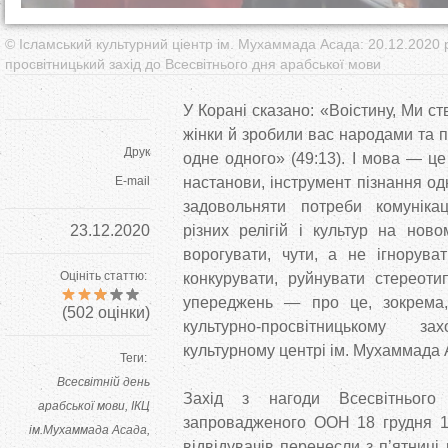
© Ісламський культурний ціентр ім. Мухаммада Асада: 20.12.2020 р
просвітницький захід до Всесвітнього дня арабської мови
У Корані сказано: «Воістину, Ми ст
жінки й зробили вас народами та 
Друк
одне одного» (49:13). І мова — це
E-mail
настанови, інструмент пізнання о
задовольняти потреби комуніка
23.12.2020
різних релігій і культур на ново
ворогувати, чути, а не ігнорува
Оцініть статтю:
конкурувати, руйнувати стереоти
упереджень — про це, зокрема
(
502
оцінки)
культурно-просвітницькому 
культурному центрі ім. Мухаммада А
Теги:
Всесвітній день
Захід з нагоди Всесвітнього
арабської мови
ІКЦ
запровадженого ООН 18 грудня 19
ім.Мухаммада Асада
відвідувачів перенесли з п’ятниці