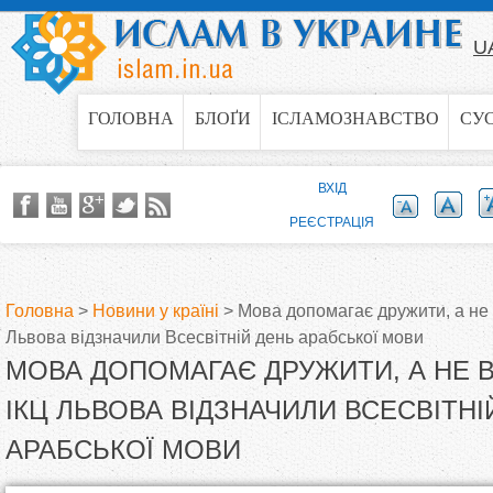
Jump to navigation
U
ГОЛОВНА
БЛОҐИ
ІСЛАМОЗНАВСТВО
СУ
ВХІД
РЕЄСТРАЦІЯ
Головна
>
Новини у країні
>
Мова допомагає дружити, а не 
Львова відзначили Всесвітній день арабської мови
В
МОВА ДОПОМАГАЄ ДРУЖИТИ, А НЕ В
и
ІКЦ ЛЬВОВА ВІДЗНАЧИЛИ ВСЕСВІТНІ
АРАБСЬКОЇ МОВИ
є