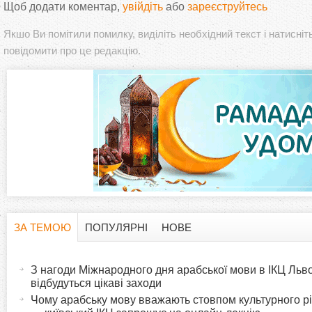
Щоб додати коментар,
увійдіть
або
зареєструйтесь
Якшо Ви помітили помилку, виділіть необхідний текст і натисніт
повідомити про це редакцію.
ЗА ТЕМОЮ
ПОПУЛЯРНІ
НОВЕ
H
(
а
З нагоди Міжнародного дня арабської мови в ІКЦ Льв
o
к
відбудуться цікаві заходи
т
Чому арабську мову вважають стовпом культурного р