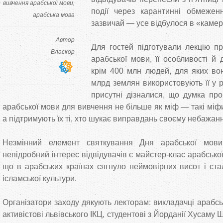
вивчення арабської мови
події через карантинні обмежен
арабська мова
зазвичай — усе відбулося в «каме
Автор
Для гостей підготували лекцію п
Власкор
арабської мови, її особливості й 
крім 400 млн людей, для яких вон
млрд землян використовують її у ре
присутні дізналися, що думка про
арабської мови для вивчення не більше як міф — такі міфи
а підтримують їх ті, хто шукає виправдань своєму небажан
Незмінний елемент святкування Дня арабської мов
непідробний інтерес відвідувачів є майстер-клас арабсько
що в арабських країнах сягнуло неймовірних висот і с
ісламської культури.
Організатори заходу дякують лекторам: викладачці арабськ
активістові львівського ІКЦ, студентові з Йорданії Хусаму 