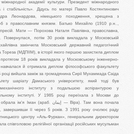
 міжнародної академії культури. Президент міжнародного
і стабільність». Дідусь по матері Павло Костянтинович
дра Леонардова, німецького походження, хрещена з
б з православним князем. Батько Михайло (1910 р.н..,
репресій. Мати — Порохова Наталя Павлівна, православна,
. Повернулася, потім 30 років викладала у Московській
хайлівна закінчила Московський державний педагогічний
са Тореза (МДПІІМ), в історії якого першою захистила диплом
протягом 18 років викладала у Московському інженерно-
о навчалася й отримала диплом філософського факультету
 році вийшла заміж за громадянина Сирії Мухаммада Саіда
тету шаріату Дамаського університету, який тоді був
омеханічного інституту з подальшою аспірантурою у
ельному інституті. У 1985 році переїхала з Москви до
(араб. إيمان — Віра). Там вона почала
 завершивши її через 5 років. З 1991 року очолює раду
вітницького центру «Аль-Фуркан», генеральним директором
стала співголовою релігійної організації російських мусульман