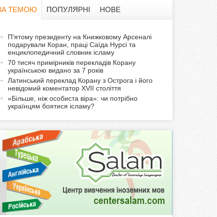
в
ЗА ТЕМОЮ
ПОПУЛЯРНІ
НОВЕ
а
а
П'ятому президенту на Книжковому Арсеналі
ф
подарували Коран, праці Саїда Нурсі та
к
енциклопедичний словник ісламу
т
о
70 тисяч примірників перекладів Корану
и
українською видано за 7 років
Латинський переклад Корану з Острога і його
р
в
невідомий коментатор XVII століття
н
«Більше, ніж особиста віра»: чи потрібно
м
а
українцям боятися ісламу?
в
а
к
л
а
д
к
а