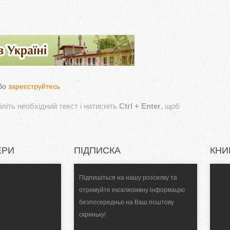
бо
зареєструйтесь
літь необхідний текст і натисніть
Ctrl + Enter
, щоб
ЕРИ
ПІДПИСКА
КНИ
Підпишіться на нашу розсилку та
отримуйте ексклюзивну інформацію
безпосередньо на Ваш поштову
скриньку!