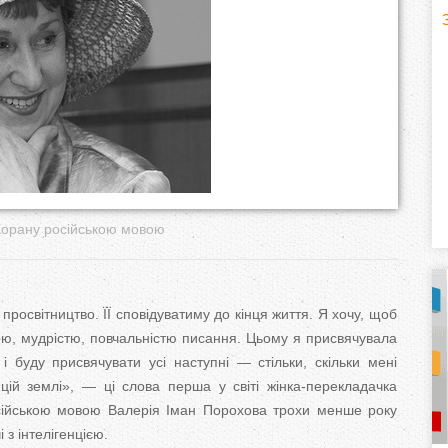
H
(
o
r
i
z
Корану російською мовою
o
n
росвітництво. ЇЇ сповідуватиму до кінця життя. Я хочу, щоб
t
ю, мудрістю, повчальністю писання. Цьому я присвячувала
і буду присвячувати усі наступні — стільки, скільки мені
a
цій землі», — ці слова перша у світі жінка-перекладачка
сійською мовою Валерія Іман Порохова трохи менше року
l
)
і з інтелігенцією.