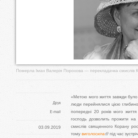
у
т
Померла Іман Валерія Порохова — перекладачка смислів 
«Метою мого життя завжди було п
Друк
люди перейнялися цією глибино
попередні 20 років мого життя 
E-mail
господь дозволить прожити на 
смислів священного Корану ро
03.09.2019
тому
виголосила
під час зустріч