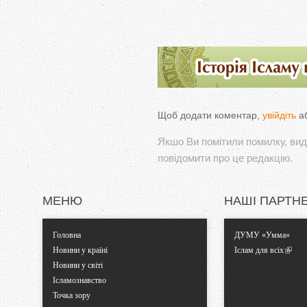
Щоб додати коментар,
увійдіть
а
Якшо Ви помітили помилку, виді
повідомити про це редакцію.
МЕНЮ
НАШІ ПАРТН
Головна
ДУМУ «Умма»
Новини у країні
Іслам для всіх
Новини у світі
Ісламознавство
Точка зору