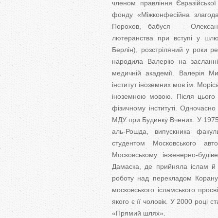
членом правління Євразійської
фонду «Міжконфесійна злагода 
Порохов, бабуся — Олексан
лютеранства при вступі у шлю
Берлін), розстріляний у роки 
народила Валерію на засланні
медичній академії. Валерія Ми
інститут іноземних мов ім. Морі
іноземною мовою. Після цього 
фізичному інституті. Одночасн
МДУ при Будинку Вчених. У 1975
аль-Рошда, випускника факуль
студентом Московського авт
Московському інженерно-будів
Дамаска, де прийняла іслам й обрала ім'я Іман 
роботу над перекладом Корану,
московського ісламського прос
якого є її чоловік. У 2000 році 
«Прямий шлях».