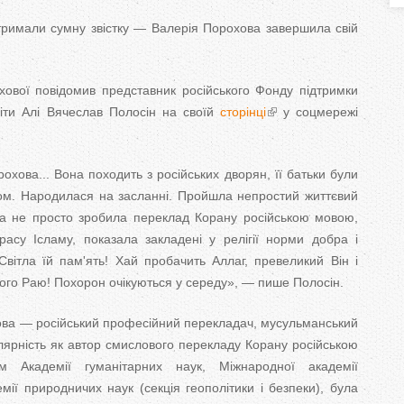
T
тримали сумну звістку — Валерія Порохова завершила свій
a
b
хової повідомив представник російського Фонду підтримки
світи Алі Вячеслав Полосін на своїй
сторінці
у соцмережі
s
охова... Вона походить з російських дворян, її батьки були
ом. Народилася на засланні. Пройшла непростий життєвий
а не просто зробила переклад Корану російською мовою,
расу Ісламу, показала закладені у релігії норми добра і
 Світла їй пам'ять! Хай пробачить Аллаг, превеликий Він і
Свого Раю! Похорон очікуються у середу», — пише Полосін.
ова — російський професійний перекладач, мусульманський
лярність як автор смислового перекладу Корану російською
 Академії гуманітарних наук, Міжнародної академії
емії природничих наук (секція геополітики і безпеки), була