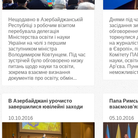
Нещодавно в Азербайджанській
Днями під ч
Республіці з робочим візитом
засідання з
перебувала делегація
обговорення
Міністерства освіти і науки
торкнулися 
України на чолі з першим
на журналіст
заступником міністра
в Європі», 
Володимиром Ковтунцем. Під час
Комітету ПА
зустрічей було обговорено низку
науки, освіт
питань щодо науки та освіти,
Ар’єва. Пунк
зокрема взаємне визнання
неможливість
документів про освіту, обмін...
В Азербайджані урочисто
Папа Римсь
завершилися ювілейні заходи
взаємозв’яз
на честь 25 річниці
світу
10.10.2016
05.10.2016
Незалежності України