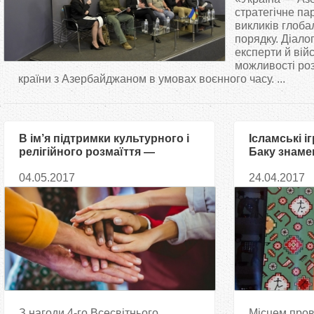
т
стратегічне па
викликів глоба
порядку. Діалог
у
експерти й вій
можливості роз
т
країни з Азербайджаном в умовах воєнного часу. ...
В ім’я підтримки культурного і
Ісламські і
релігійного розмаїття —
Баку знаме
Академічний форум кафедр
ери співпра
04.05.2017
24.04.2017
ЮНЕСКО
світі
З нагоди 4-го Всесвітнього
Місцем пров