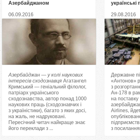
Азербайджаном
українські 
Азербайдж
06.09.2016
29.08.2016
Азербайджан — у колі наукових
Державне п
інтересів сходознавця
Агатангел
«Антонов» р
Кримський — геніальний філолог,
з розгортан
патріарх українського
Ан-178 в ра
сходознавства, автор понад 1000
на поставку 
наукових праць (сходознавчих і
азербайджан
з україністики), багато з яких досі,
Airlines, йд
на жаль, не надруковані.
опублікован
Пересічний читач найкраще знає
підприємств
його переклади з ...
з посиланням