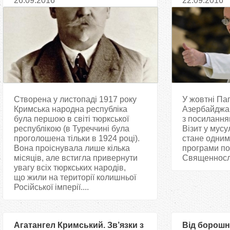
26.09.2016
22.09.2016
Створена у листопаді 1917 року
У жовтні Па
Кримська народна республіка
Азербайджа
була першою в світі тюркської
з посиланням
республікою (в Туреччині була
Візит у мус
проголошена тільки в 1924 році).
стане одним 
Вона проіснувала лише кілька
програми пон
місяців, але встигла привернути
Священнослу
увагу всіх тюркських народів,
що жили на території колишньої
Російської імперії....
Агатангел Кримський. Зв’язки з
Від борошна