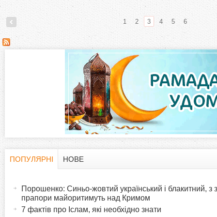
1
2
3
4
5
6
С
т
о
р
і
н
ПОПУЛЯРНІ
НОВЕ
H
(
к
а
Порошенко: Синьо-жовтий український і блакитний, з
o
к
прапори майоритимуть над Кримом
и
т
7 фактів про Іслам, які необхідно знати