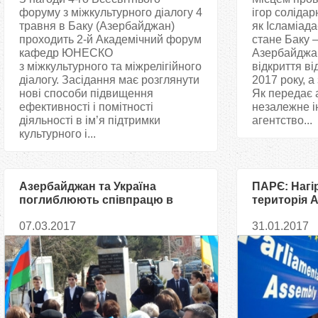
форуму з міжкультурного діалогу 4
ігор солідар
травня в Баку (Азербайджан)
як Ісламіада
проходить 2-й Академічний форум
стане Баку 
кафедр ЮНЕСКО
Азербайджа
з міжкультурного та міжрелігійного
відкриття ві
діалогу. Засідання має розглянути
2017 року, а
нові способи підвищення
Як передає 
ефективності і помітності
незалежне 
діяльності в ім’я підтримки
агентство...
культурного і...
Азербайджан та Україна
ПАРЄ: Нагі
поглиблюють співпрацю в
територія 
сфері освіти та науки
07.03.2017
31.01.2017