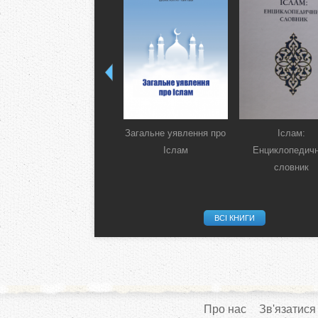
Загальне уявлення про
Іслам:
Іслам
Енциклопедич
словник
ВСІ КНИГИ
Про нас
Зв'язатися