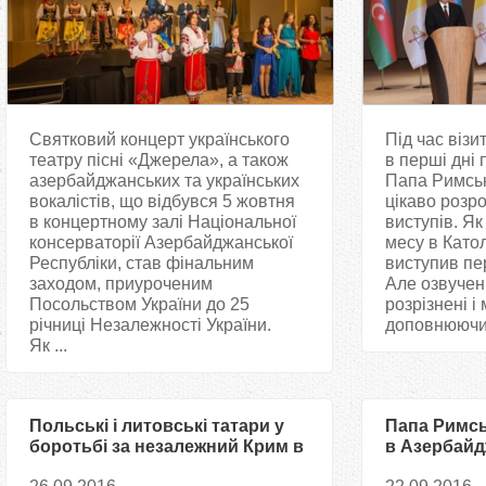
Святковий концерт українського
Під час віз
театру пісні «Джерела», а також
в перші дні
азербайджанських та українських
Папа Римсь
вокалістів, що відбувся 5 жовтня
цікаво розр
в концертному залі Національної
виступів. Як
консерваторії Азербайджанської
месу в Катол
Республіки, став фінальним
виступив пе
заходом, приуроченим
Але озвучен
Посольством України до 25
розрізнені і
річниці Незалежності України.
доповнюючи 
Як ...
Польські і литовські татари у
Папа Римсь
боротьбі за незалежний Крим в
в Азербайд
1918 році