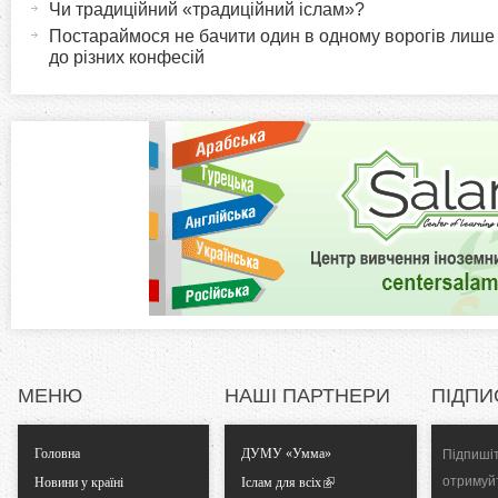
r
и
Чи традиційний «традиційний іслам»?
в
Постараймося не бачити один в одному ворогів лише
i
до різних конфесій
н
а
z
в
к
o
л
а
n
д
к
t
а
)
a
l
МЕНЮ
НАШІ ПАРТНЕРИ
ПІДПИ
T
Головна
ДУМУ «Умма»
Підпишіт
a
отримуй
Новини у країні
Іслам для всіх