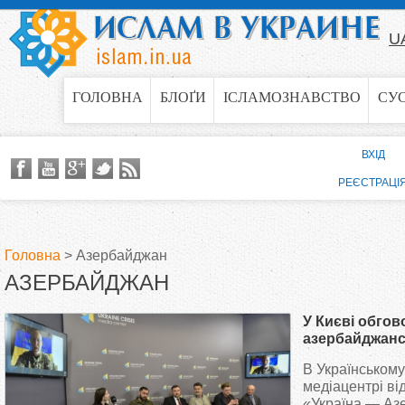
Jump to navigation
U
ГОЛОВНА
БЛОҐИ
ІСЛАМОЗНАВСТВО
СУ
ВХІД
РЕЄСТРАЦІ
Головна
>
Азербайджан
АЗЕРБАЙДЖАН
В
У Києві обгов
и
азербайджанс
В Українськом
є
медіацентрі ві
«Україна — Аз