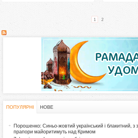
1
2
С
т
о
р
і
н
ПОПУЛЯРНІ
НОВЕ
H
(
к
а
Порошенко: Синьо-жовтий український і блакитний, з
o
к
прапори майоритимуть над Кримом
и
т