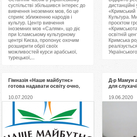
суспільстві збільшився інтерес до
дистанційні 
вивчення іноземних мов, бо це
«Кримський т
сприяє зближенню народів і
Культура. Ми
культур. Центр вивчення
проєктом гро
іноземних мов «Салям», що діє
«Кримськота
при Ісламському культурному
освітній цент
центрі Києва, пропонує охочим
Кримська ро
розширити обрії своїх
реалізується
можливостей курси арабської,
Українського
турецької,...
Гімназія «Наше майбутнє»
Д-р Мамун 
готова надавати освіту очно,
для слухачі
онлайн і в домашніх умовах
ісламознав
10.07.2020
19.06.2020
розвиток л