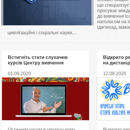
т
що спеціалізує
просуває міжди
до вивчення іс
у
наголосом на і
іджтихад, мака
т
цивілізаційні і соціальні науки,...
Встигніть стати слухачем
Відкрито р
курсів Центру вивчення
на дистанці
іноземних мов «Салям» —
освітнього
01.09.2020
12.08.2020
навчальний рік розпочався!
татари. Істо
Мистецтво
Останнім часом в українському
Відкрито ре