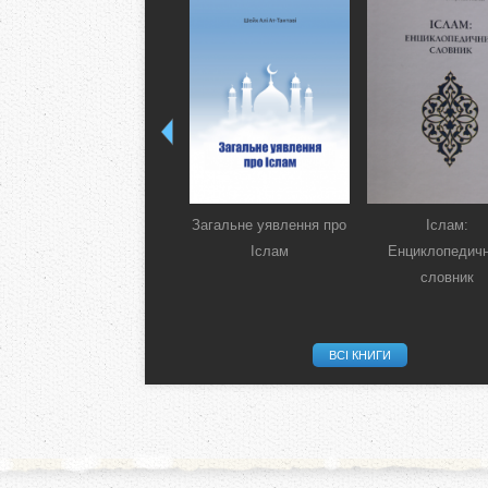
Загальне уявлення про
Іслам:
Іслам
Енциклопедич
словник
ВСІ КНИГИ