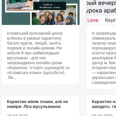
Ісламський культурний центр
Із запровад
м.Києва в умовах карантину
обмежувальн
багато курсів, лекцій, занять
загрозу пош
перевів в онлайн-режим. Не
коронавірус
забули й про наймолодших
освітні прог
мусульман - для них
реалізував 
запроваджено онлайн-уроки
центр м. Киє
«Коранічні історії» (щонеділі) та
інтернет-про
«Ісламська етика» (щосуботи).
— карантино
Як...
українських
самовдоскон
Карантин міняє плани, але не
Карантин н
наміри: Ліга мусульманок
шкодить: г
України проведе цикл лекцій
майбутнє» 