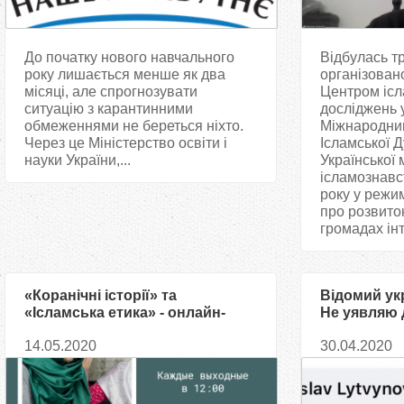
До початку нового навчального
Відбулась тр
року лишається менше як два
організован
місяці, але спрогнозувати
Центром ісл
ситуацію з карантинними
досліджень у
обмеженнями не береться ніхто.
Міжнародним
Через це Міністерство освіти і
Ісламської Д
науки України,...
Української
ісламознавс
року у режи
про розвито
громадах інт
«Коранічні історії» та
Відомий ук
«Ісламська етика» - онлайн-
Не уявляю 
уроки для дітей
арабської
14.05.2020
30.04.2020