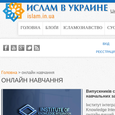
Jump to navigation
U
ГОЛОВНА
БЛОҐИ
ІСЛАМОЗНАВСТВО
СУ
ВХІД
РЕЄСТРАЦІ
Головна
>
онлайн навчання
ОНЛАЙН НАВЧАННЯ
В
Випускників с
и
навчальних з
поглибити зна
Інститут інтегра
є
думки
Knowledge Inte
онлайн-вищий 