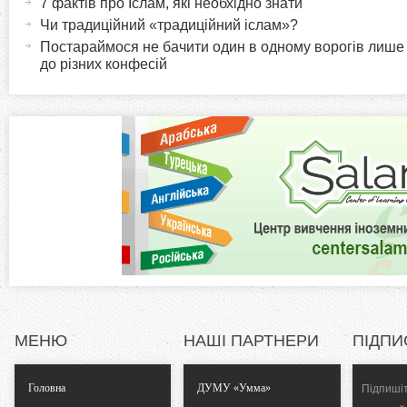
7 фактів про Іслам, які необхідно знати
r
и
Чи традиційний «традиційний іслам»?
в
Постараймося не бачити один в одному ворогів лише
i
до різних конфесій
н
а
z
в
к
o
л
а
n
д
к
t
а
)
a
l
МЕНЮ
НАШІ ПАРТНЕРИ
ПІДПИ
T
Головна
ДУМУ «Умма»
Підпишіт