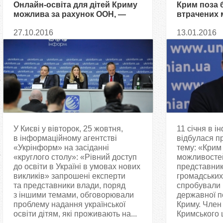
Онлайн-освіта для дітей Криму
Крим поза б
можлива за рахунок ООН, —
втрачених 
Еміне Джеппар
української
27.10.2016
13.01.2016
У Києві у вівторок, 25 жовтня,
11 січня в 
в інформаційному агентстві
відбулася п
«Укрінформ» на засіданні
тему: «Крим 
«круглого столу»: «Рівний доступ
можливостей»
до освіти в Україні в умовах нових
представник
викликів» запрошені експерти
громадських
та представники влади, поряд
спробували 
з іншими темами, обговорювали
державної п
проблему надання української
Криму. Член
освіти дітям, які проживають на...
Кримського ц