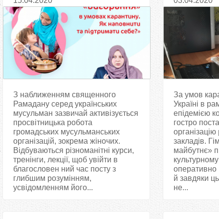
15.04.2020
03.04.2020
для жінок перед Рамаданом
повному об
З наближенням священного
За умов кар
Рамадану серед українських
Україні в ра
мусульман зазвичай активізується
епідемією ко
просвітницька робота
гостро пост
громадських мусульманських
організацію
організацій, зокрема жіночих.
закладів. Г
Відбуваються різноманітні курси,
майбутнє» п
тренінги, лекції, щоб увійти в
культурному
благословен ний час посту з
оперативно 
глибшим розумінням,
й завдяки ць
усвідомленням його...
не...