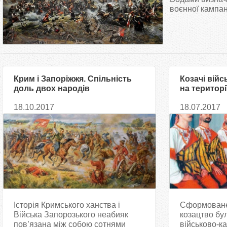
т
воєнної кампані
у
т
Крим і Запоріжжя. Спільність
Козачі вій
доль двох народів
на територі
в XVIII–XIX с
18.10.2017
18.07.2017
Історія Кримського ханства і
Сформоване 
Війська Запорозького неабияк
козацтво бул
пов’язана між собою сотнями
військово-к