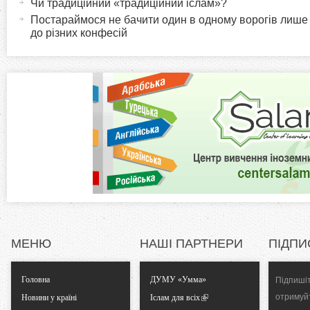
и
Чи традиційний «традиційний іслам»?
в
Постараймося не бачити один в одному ворогів лише
i
до різних конфесій
н
а
z
в
к
o
л
а
n
д
к
t
а
)
a
l
МЕНЮ
НАШІ ПАРТНЕРИ
ПІДПИ
T
Головна
ДУМУ «Умма»
Підпишіт
a
отримуй
Новини у країні
Іслам для всіх