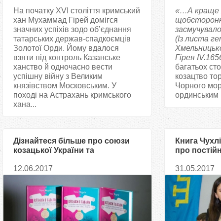
На початку XVI століття кримський
«…А краще ж
хан Мухаммад Гірей домігся
щобсторонні
значних успіхів зодо об’єднання
засмучувал
татарських держав-спадкоємців
(Із листа г
Золотої Орди. Йому вдалося
Хмельницьк
взяти під контроль Казанське
Гірея IV.1656
ханство й одночасно вести
багатьох сто
успішну війну з Великим
козацтво то
князівством Московським. У
Чорного моря
поході на Астрахань кримського
ординським 
хана...
Дізнайтеся більше про союзи
Книга Чухл
козацької України та
про постій
Кримського ханства у XVI–XVIII
протистоянн
12.06.2017
31.05.2017
століттях
кримських 
Юксель