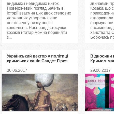
видимих ​​і невидимих ​​ниток.
звичаями, т
Поверхневий погляд бачить в
Козаки, що 
історії взаємин цих двох степових
прикордонни
державних утворень лише
створювали 
нескінченну низку воєн і
формування,
конфліктів. Насправді стосунки
насамперед,
козаків і татар можна порівняти
ханства та О
з...
Борючись пр
Український вектор у політиці
Відносини 
кримських ханів Саадет Гірея
Кримом маю
та Іслям Гірея в першій
традицію
30.06.2017
29.06.2017
половині XVI ст.