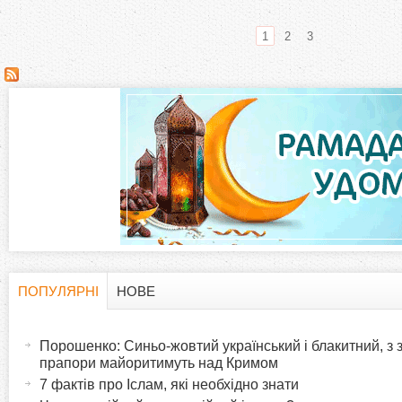
1
2
3
С
т
о
р
і
н
ПОПУЛЯРНІ
НОВЕ
H
(
к
а
Порошенко: Синьо-жовтий український і блакитний, з
o
к
прапори майоритимуть над Кримом
и
т
7 фактів про Іслам, які необхідно знати
r