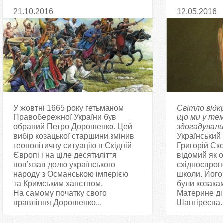
21.10.2016
12.05.2016
У жовтні 1665 року гетьманом
Світло відк
Правобережної України був
що ми у те
обраний Петро Дорошенко. Цей
здогадували
вибір козацької старшини змінив
Український 
геополітичну ситуацію в Східній
Григорій Ск
Європі і на ціле десятиліття
відомий як 
пов’язав долю українського
східноєвроп
народу з Османською імперією
школи. Його
та Кримським ханством.
були козакам
На самому початку свого
Материне ді
правління Дорошенко...
Шангіреєва..