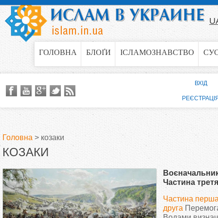
Jump to navigation
U
ГОЛОВНА
БЛОҐИ
ІСЛАМОЗНАВСТВО
СУ
ВХІД
РЕЄСТРАЦІ
Головна
>
козаки
КОЗАКИ
В
Воєначальник
и
Частина трет
Частина перш
є
друга
Перемога
Водами визначи