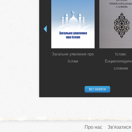
Загальне уявлення про
Іслам:
Іслам
Енциклопедич
словник
ВСІ КНИГИ
Про нас
Зв'язатися