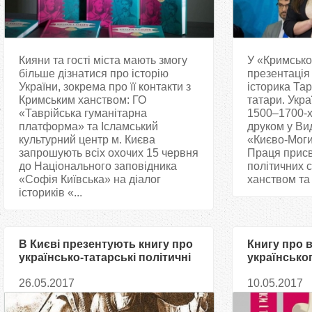
Кияни та гості міста мають змогу
У «Кримсько
більше дізнатися про історію
презентація 
України, зокрема про її контакти з
історика Тар
Кримським ханством: ГО
татари. Укра
«Таврійська гуманітарна
1500–1700-х
платформа» та Ісламський
друком у Ви
культурний центр м. Києва
«Києво-Моги
запрошують всіх охочих 15 червня
Праця прис
до Національного заповідника
політичних 
«Софія Київська» на діалог
ханством та 
істориків «...
В Києві презентують книгу про
Книгу про 
українсько-татарські політичні
українсько
відносини козацької доби
Кримського
26.05.2017
10.05.2017
презентуют
столиці