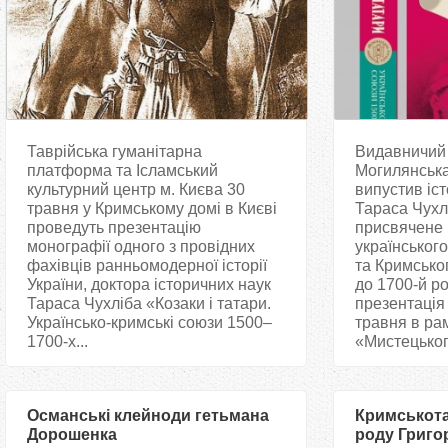
Таврійська гуманітарна
Видавничий 
платформа та Ісламський
Могилянська
культурний центр м. Києва 30
випустив іс
травня у Кримському домі в Києві
Тараса Чухлі
проведуть презентацію
присвячене
монографії одного з провідних
українськог
фахівців ранньомодерної історії
та Кримськог
України, доктора історичних наук
до 1700-й р
Тараса Чухліба «Козаки і татари.
презентація 
Українсько-кримські союзи 1500–
травня в ра
1700-х...
«Мистецького
Османські клейноди гетьмана
Кримськота
Дорошенка
роду Григо