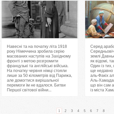
Навесні та на початку літа 1918
Серед арабс
року Німеччина зробила серію
Середньовіч
масованих наступів на Західному
землі Давньо
фронті з метою розгромити
як відомі, та
французькі та англійські війська.
Один із тих,
На початку червня німці стояли
ще недавно 
лише за 50 кілометрів від Парижа,
аль-Факіх а
але домогтися вирішальної
Аль-Хамадані
перемоги їм не вдалося. Битви
що він сам а
Першої світової війни...
із міста Хама
1
2
3
4
5
6
7
8