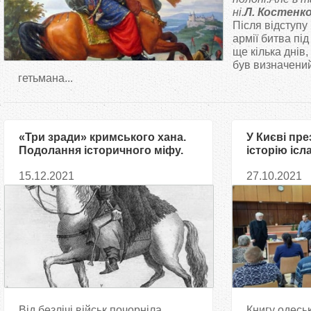
т
ні.
Л. Костенк
Після відступу
армії битва пі
у
ще кілька днів,
був визначений
т
гетьмана...
«Три зради» кримського хана.
У Києві пр
Подолання історичного міфу.
історію ісл
Частина перша
Україні
15.12.2021
27.10.2021
Від безлічі військ почорніла
Книгу одеськ