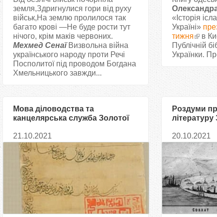
земля,Здригнулися гори від руху
Олександра
військ,На землю пролилося так
«Історія ісла
багато крові —Не буде рости тут
Україні»
пре
нічого, крім маків червоних.
тижня
в Ки
Мехмед Сенаї
Визвольна війна
Публічній біб
українського народу проти Речі
Українки. Пр
Посполитої під проводом Богдана
Хмельницького завжди...
Мова діловодства та
Роздуми пр
канцелярська служба Золотої
літературу
Орди в XIII–XV ст.
21.10.2021
20.10.2021