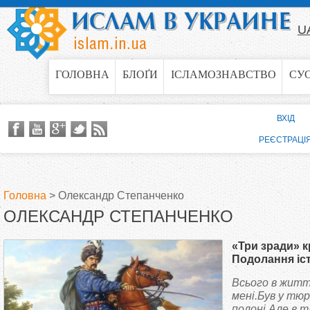
Jump to navigation
U
ГОЛОВНА
БЛОҐИ
ІСЛАМОЗНАВСТВО
СУ
ВХІД
РЕЄСТРАЦІ
Головна
>
Олександр Степанченко
ОЛЕКСАНДР СТЕПАНЧЕНКО
В
«Три зради» к
и
Подолання іс
Частина трет
Всього в житт
є
мені.Був у тю
полоні.Але в т