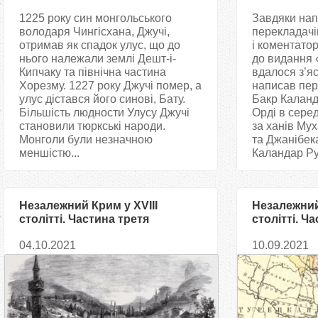
1225 року син монгольського
Завдяки нап
володаря Чингісхана, Джучі,
перекладачі
отримав як спадок улус, що до
і коментатор
нього належали землі Дешт-і-
до видання 
Кипчаку та північна частина
вдалося з’яс
Хорезму. 1227 року Джучі помер, а
написав пе
улус дістався його синові, Бату.
Бакр Каланд
Більшість людности Улусу Джучі
Орді в серед
становили тюркські народи.
за ханів Му
Монголи були незначною
та Джанібек
меншістю...
Каландар Рум
Незалежний Крим у XVIII
Незалежний 
столітті. Частина третя
столітті. Ч
04.10.2021
10.09.2021