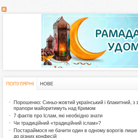
С
т
о
р
і
н
ПОПУЛЯРНІ
НОВЕ
H
(
к
а
Порошенко: Синьо-жовтий український і блакитний, з
o
к
прапори майоритимуть над Кримом
и
т
7 фактів про Іслам, які необхідно знати
r
и
Чи традиційний «традиційний іслам»?
в
Постараймося не бачити один в одному ворогів лише
i
до різних конфесій
н