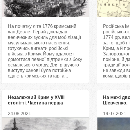
На початку літа 1776 кримський
Російська ім
хан Девлет Ґерай докладав
російсько-ос
величезних зусиль для мобілізації
1774 рр. вел
мусульманського населення,
за те, щоб п
готуючись вигнати російські
Крим, а й пр
війська з Криму. Йому вдалося
Запорозьког
домогтися певної підтримки з боку
покірне, й д
османського уряду. Для рішучого
традиції во
виступу ханові була потрібна
не завжди в
єдність кримських татар, а...
командирів р
Незалежний Крим у XVIII
На межі дво
столітті. Частина перша
Шевченко.
24.08.2021
19.07.2021