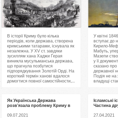
В історії Криму було кілька
У квітні 18
періодів, коли держава, створена
вступає до 
кримськими татарами, існувала як
Кирило-Мефо
незалежна. У XV ст. завдяки
Мабуть, упе
зусиллям хана Хаджи Ґерая
Мазепи ство
виникла мусульманська держава,
у її докумен
що прагнула позбутися
сказано про
підпорядкування Золотій Орді. На
державної н
короткий термін ханові вдалося
Подія не на
домогтися повної самостійности,...
владущі стани
Як Українська Держава
Ісламські і
розв’язала проблему Криму в
Частина др
1918 році. Частина друга
09.07.2021
27.04.2021