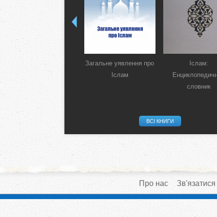
Загальне уявлення про
Іслам:
Іслам
Енциклопедич
словник
ВСІ КНИГИ
Про нас
Зв'язатися