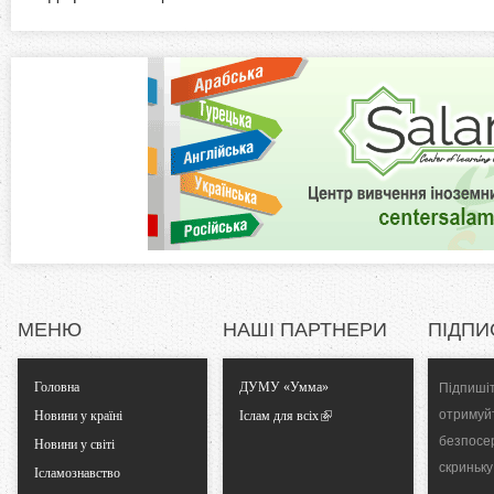
а
z
в
к
o
л
а
n
д
к
t
а
)
a
l
МЕНЮ
НАШІ ПАРТНЕРИ
ПІДПИ
T
Головна
ДУМУ «Умма»
Підпишіт
a
отримуй
Новини у країні
Іслам для всіх
безпосе
Новини у світі
b
скриньку
Ісламознавство