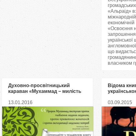
громадських
«Альраід» в
міжнародній
економічній
«Освоєння н
запрошення 
української
англомовної 
що видаєтьс
громадянино
власником гр
Духовно-просвітницький
Відома кни
караван «Мухаммад − милість
українсько
для світів» − добра традиція
з'явиться у
13.01.2016
03.09.2015
українських мусульман