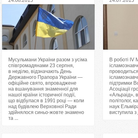
24.08.2015
24.07.2015
патріотичними заходами
Мусульмани України разом з усіма
В роботі IV 
співгромадянами 23 серпня,
ісламознавч
в неділю, відзначають День
проводиться
Державного Прапора України —
ісламознавч
офіційне свято, впроваджене
підтримки В
на вшанування знаменної для
Асоціації гр
нашої країни історичної події,
«Альраід», 
що відбулася в 1991 році — коли
політолог, к
над будівлею Верховної Ради
наук Ельмір
здійнялося синьо-жовте знамено
виступила з 
та ...