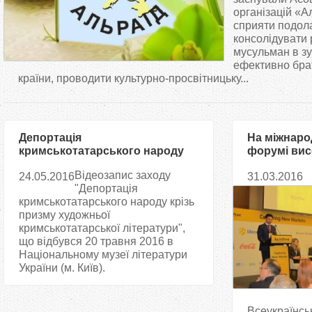
т
організацій «Ал
сприяти подола
консолідувати 
у
мусульман в зу
ефективно брат
т
країни, проводити культурно-просвітницьку...
Депортація
На міжнаро
кримськотатарського народу
форумі вис
крізь призму художньої
халяль-сер
Відеозапис заходу
24.05.2016
31.03.2016
літератури
"Депортація
кримськотатарського народу крізь
призму художньої
кримськотатарської літератури",
що відбувся 20 травня 2016 в
Національному музеї літератури
України (м. Київ).
Всеукраїнсь