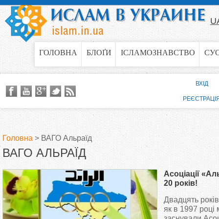
Jump to navigation
U
ГОЛОВНА
БЛОҐИ
ІСЛАМОЗНАВСТВО
СУ
ВХІД
РЕЄСТРАЦІ
Головна
>
ВАГО Альраїд
ВАГО АЛЬРАЇД
В
Асоціації «А
и
20 років!
Двадцять років 
є
як в 1997 році
заснували Асо