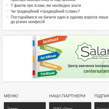
и
т
7 фактів про Іслам, які необхідно знати
r
и
Чи традиційний «традиційний іслам»?
в
Постараймося не бачити один в одному ворогів лише
i
до різних конфесій
н
а
z
в
к
o
л
а
n
д
к
t
а
)
a
l
МЕНЮ
НАШІ ПАРТНЕРИ
ПІДПИ
T
Головна
ДУМУ «Умма»
Підпишіт