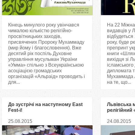
Кінець минулого року увінчався
На 22 Міжн
чималою кількістю релігійно-
видавців у Л
просвітницьких заходів,
відбудеться
присвячених Пророку Мухаммаду
року, буде 
(мир йому і благословення). Вже
препринт ук
десятий рік поспіль Духовне
книги «Шлях
управління мусульман України
вихідця зі 
«Умма» спільно з Всеукраїнською
ісламського 
асоціацією громадських
дипломата т
організацій «Альраід» проводить і
Мухаммада 
для...
на те, що...
До зустрічі на наступному East
Львівська 
Fest-і!
релігійний
мусульман 
25.08.2015
24.08.2015