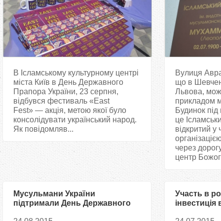
В Ісламському культурному центрі
Вулиця Авра
міста Київ в День Державного
що в Шевчен
Прапора України, 23 серпня,
Львова, мож
відбувся фестиваль «East
прикладом м
Fest» — акція, метою якої було
Будинок під
консолідувати український народ.
це Ісламськи
Як повідомляв...
відкритий у 
організацією
через дорог
центр Божого
Мусульмани України
Участь в ро
підтримали День Державного
інвестиція 
Прапора України
політолог