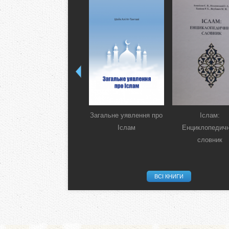
Загальне уявлення про
Іслам:
Іслам
Енциклопедич
словник
ВСІ КНИГИ