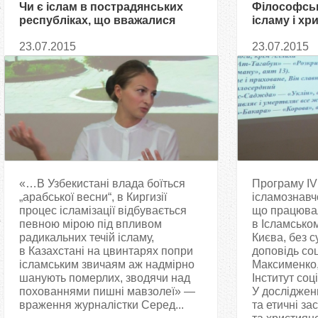
Чи є іслам в пострадянських
Філософські
республіках, що вважалися
ісламу і хр
мусульманськими?
23.07.2015
23.07.2015
«…В Узбекистані влада боїться
Програму IV
„арабської весни“, в Киргизії
ісламознавч
процес ісламізації відбувається
що працюва
певною мірою під впливом
в Ісламсько
радикальних течій ісламу,
Києва, без с
в Казахстані на цвинтарях попри
доповідь со
ісламським звичаям аж надмірно
Максименко,
шанують померлих, зводячи над
Інститут соц
похованнями пишні мавзолеї» —
У досліджен
враження журналістки Серед...
та етичні за